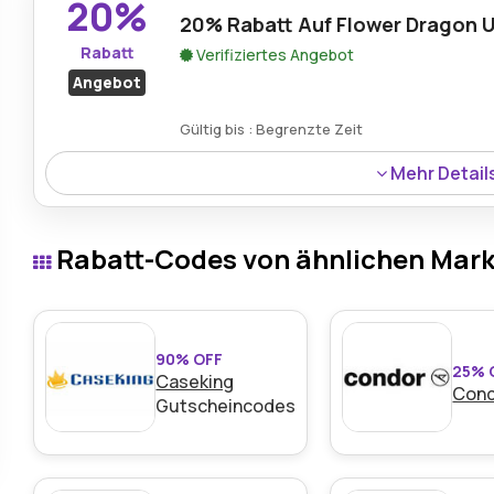
20%
20% Rabatt Auf Flower Dragon 
Rabatt
Verifiziertes Angebot
Angebot
Gültig bis : Begrenzte Zeit
Mehr Detail
Genießen Sie 20% Rabatt auf die Flower Dragon und Baby K
Designs sowie zusätzlichen Mehrwert bei ausgewählten
Rabatt-Codes von ähnlichen Mar
90% OFF
25% 
Caseking
Con
Gutscheincodes