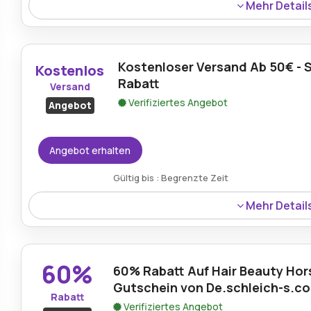
Mehr Detail
Rabatt:
Bis zu 65 % rabatt im sale
Kostenloser Versand Ab 50€ - 
Mindestkaufbetrag:
Kein Minimum erforderlich
Kostenlos
Rabatt
Versand
Berechtigung:
Für alle Kunden
Verifiziertes Angebot
Angebot
Art des Angebots:
Zeitlich begrenztes Angebot
Kumulierbar:
Nicht mit anderen Aktionen kombinierb
Angebot erhalten
Bedingungen:
Die Allgemeinen Geschäftsbedingung
Gültig bis : Begrenzte Zeit
Händlers.
Mehr Detail
Kostenloser Versand ist für alle Schleich DE Bestellung
zusätzlichen Mehrwert.
60%
60% Rabatt Auf Hair Beauty Hors
Gutschein von De.schleich-s.c
Rabatt
Verifiziertes Angebot