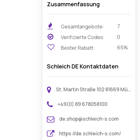
Zusammenfassung
7
Gesamtangebote:
0
Verifizierte Codes:
65%
Bester Rabatt:
Schleich DE Kontaktdaten
St. Martin Straße 102 81669 München Deutschland
+49(0) 89 678058100
de.shop@schleich-s.com
https://de.schleich-s.com/