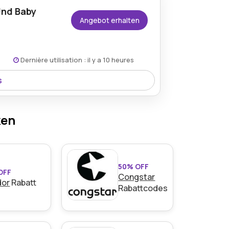
Und Baby
Angebot erhalten
Dernière utilisation : il y a 10 heures
s
ollektion und sichern Sie sich stilvolle
 Geschenk- und Dekorartikeln.
ken
50% OFF
OFF
Congstar
dor
Rabatt
Rabattcodes