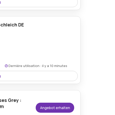
s
Schleich DE
ar
en finden Sie auf der Website des
Dernière utilisation : il y a 10 minutes
s
en über 50€ verfügbar und bietet Käufern
es Grey :
om
Angebot erhalten