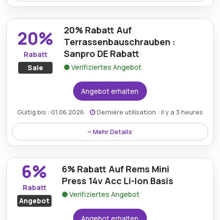
Einkäufer erhalten ein kostenloses Geschenk bei
Bestellungen über 50 € mit einem Sanpro.de
20% Rabatt Auf
Gutschein, wodurch der Einkauf noch wertvoller wird.
20%
Terrassenbauschrauben :
Sanpro DE Rabatt
Rabatt
Verifiziertes Angebot
Sale
Angebot erhalten
Gültig bis : 01.06.2026
Dernière utilisation : il y a 3 heures
Mehr Details
Ein bemerkenswerter 20% Rabatt ist auf
Terrassenbauschrauben von Sanpro DE verfügbar,
6%
6% Rabatt Auf Rems Mini
was zuverlässige Baumaterialien zu erschwinglichen
Preisen garantiert.
Press 14v Acc Li-Ion Basis
Rabatt
Verifiziertes Angebot
Angebot
Angebot erhalten