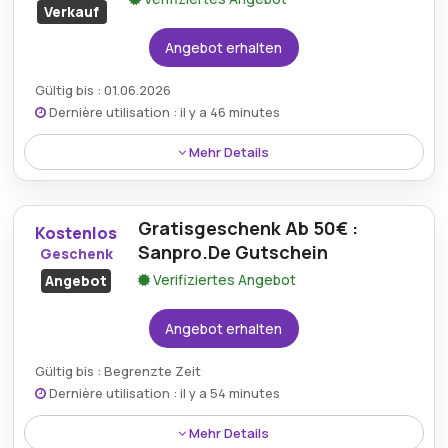
Verkauf
Angebot erhalten
Gültig bis : 01.06.2026
Dernière utilisation : il y a 46 minutes
Mehr Details
Kunden können im August 2026 von Sanpro DE
Rabatten profitieren und bis zu 25% auf hochwertige
Gratisgeschenk Ab 50€ :
Bauartikel sparen.
Kostenlos
Sanpro.De Gutschein
Geschenk
Verifiziertes Angebot
Angebot
Angebot erhalten
Gültig bis : Begrenzte Zeit
Dernière utilisation : il y a 54 minutes
Mehr Details