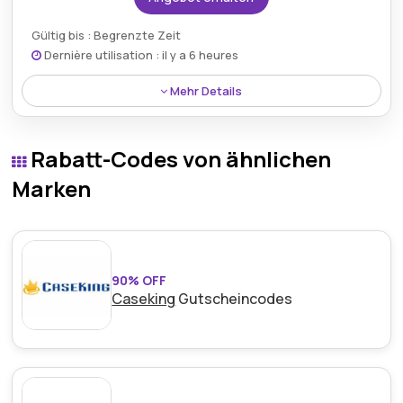
Gültig bis : Begrenzte Zeit
Dernière utilisation : il y a 6 heures
Mehr Details
Käufer genießen 6% Rabatt auf die Rems Mini Press
14v Acc Li-Ion Basis und sichern sich damit
Rabatt-Codes von ähnlichen
fortschrittliche Werkzeuge zu reduzierten Kosten.
Marken
90% OFF
Caseking
Gutscheincodes