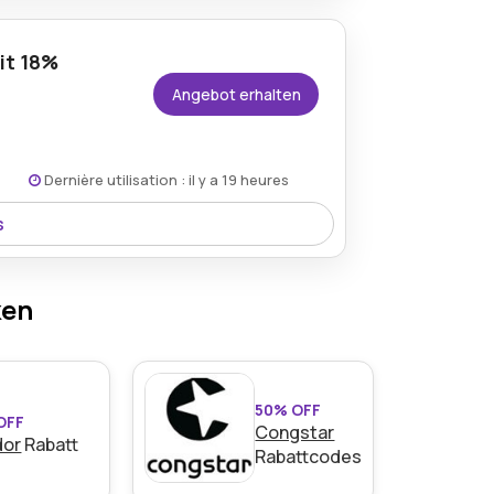
it 18%
Angebot erhalten
Dernière utilisation : il y a 19 heures
s
e bei qualifizierten Online-Bestellungen
ken
50% OFF
OFF
Congstar
dor
Rabatt
Rabattcodes