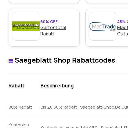
60% OFF
45% 
Gartentotal
Mac
Rabatt
Guts
Saegeblatt Shop Rabattcodes
Rabatt
Beschreibung
80% Rabatt
Bis Zu 80% Rabatt : Saegeblatt-Shop.De G
Kostenlos
Kostenloser Versand Ab 95€ - Saegeblatt S