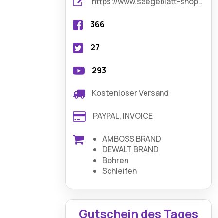
https://www.saegeblatt-shop.de/
366
27
293
Kostenloser Versand
PAYPAL, INVOICE
AMBOSS BRAND
DEWALT BRAND
Bohren
Schleifen
Gutschein des Tages