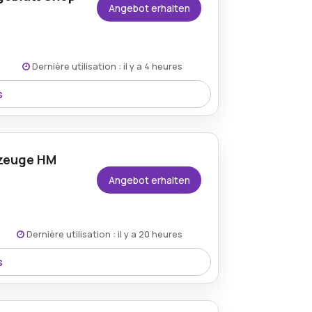
Angebot erhalten
Dernière utilisation : il y a 4 heures
s
hmen der aktuellen Rabattaktion im
kzeuge HM
Angebot erhalten
Dernière utilisation : il y a 20 heures
s
n, wenn sie Bayerwald Werkzeuge HM
auswählen.