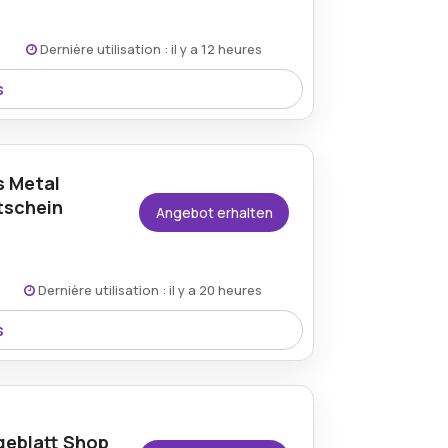
Dernière utilisation : il y a 12 heures
s
eblatt-shop.de bietet einen direkten
tellungen.
s Metal
tschein
Angebot erhalten
Dernière utilisation : il y a 20 heures
s
blatt-shop.de bietet Kunden reduzierte
er Verkaufsereignisse.
geblatt Shop