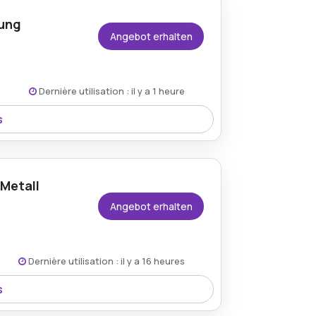
lung
Angebot erhalten
Dernière utilisation : il y a 1 heure
s
, was neue Besucher dazu ermutigt,
Metall
Angebot erhalten
Dernière utilisation : il y a 16 heures
s
nem 25% Preisnachlass für alle