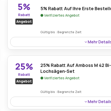
5%
5% Rabatt Auf Ihre Erste Bestel
Rabatt
Verifiziertes Angebot
Angebot
Gültig bis : Begrenzte Zeit
Mehr Detail
Neukunden erhalten 5% Rabatt auf ihren ersten Einkauf
Werkzeuge sofort zu reduzierten Preisen zu entdecken.
25%
25% Rabatt Auf Amboss M 42 Bi-
Lochsägen-Set
Rabatt
Verifiziertes Angebot
Angebot
Gültig bis : Begrenzte Zeit
Mehr Detail
Amboss M 42 Bi-Metall-Lochsägen-Sets sind jetzt mit ei