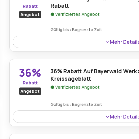
Rabatt
Rabatt
Verifiziertes Angebot
Angebot
Gültig bis : Begrenzte Zeit
Mehr Detail
Bayerwald HM Tischkreissägeblätter WZ sind jetzt im Ra
Sägeblatt Shop mit 45% Nachlass erhältlich.
36%
36% Rabatt Auf Bayerwald Wer
Kreissägeblatt
Rabatt
Verifiziertes Angebot
Angebot
Gültig bis : Begrenzte Zeit
Mehr Detail
Käufer können ihre Gesamtausgaben um 36% reduziere
Kreissägeblätter aus der aktuellen Werkzeugsammlung 