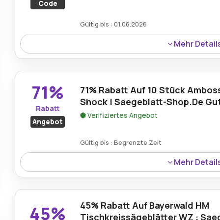
Code
Gültig bis : 01.06.2026
Mehr Detail
Die Verwendung eines gültigen Gutscheincodes auf Saeg
Rabatt von 10€ auf qualifizierte werkzeugbezogene Bes
71%
71% Rabatt Auf 10 Stück Ambos
Shock | Saegeblatt-Shop.De Gu
Rabatt
Verifiziertes Angebot
Angebot
Gültig bis : Begrenzte Zeit
Mehr Detail
71% Rabatt auf 10 Stück Amboss Metal Shock von Saege
Preise auf nützliche Werkzeuge während großer saisonal
45% Rabatt Auf Bayerwald HM
45%
Tischkreissägeblätter WZ : Sae