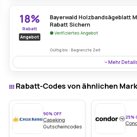
interessierten Werkzeugfans gelistet.
18%
Bayerwald Holzbandsägeblatt M
Rabatt Sichern
Rabatt
Verifiziertes Angebot
Angebot
Gültig bis : Begrenzte Zeit
Mehr Detail
Käufer von Bayerwald Holzbandsägeblättern können heut
einen Rabatt von 18% nutzen.
Rabatt-Codes von ähnlichen Mar
90% OFF
25% 
Caseking
Con
Gutscheincodes