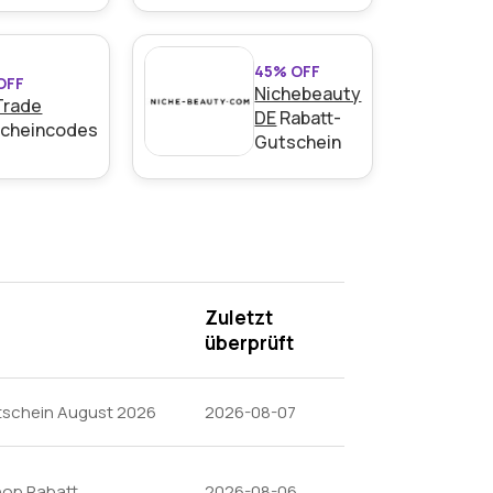
45% OFF
OFF
Nichebeauty
Trade
DE
Rabatt-
cheincodes
Gutschein
Zuletzt
überprüft
utschein August 2026
2026-08-07
hop Rabatt
2026-08-06