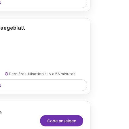
s
eins auf der Website Saegeblatt-shop.de
uge genießen.
Saegeblatt
Dernière utilisation : il y a 56 minutes
s
 95€ beim Einkauf auf der Online-Plattform
e
Code anzeigen