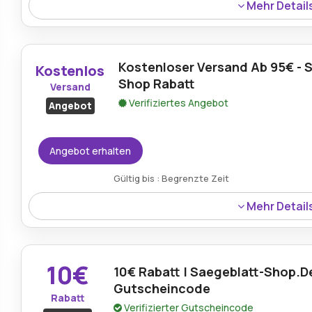
Mehr Detail
Käufer können beim Einsatz eines verifizierten Gutsch
Einsparungen von bis zu 80% auf verschiedene Werkze
Kostenloser Versand Ab 95€ - 
Kostenlos
Shop Rabatt
Versand
Verifiziertes Angebot
Angebot
Angebot erhalten
Gültig bis : Begrenzte Zeit
Mehr Detail
Kostenloser Versand ist jetzt für alle Bestellungen über
des Sägeblatt Shops verfügbar.
10€
10€ Rabatt | Saegeblatt-Shop.D
Gutscheincode
Rabatt
Verifizierter Gutscheincode