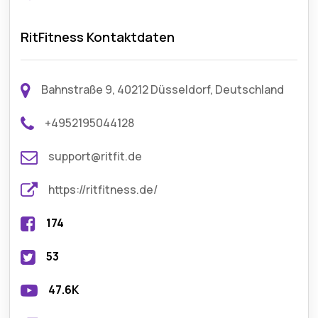
RitFitness Kontaktdaten
Bahnstraße 9, 40212 Düsseldorf, Deutschland
+4952195044128
support@ritfit.de
https://ritfitness.de/
174
53
47.6K