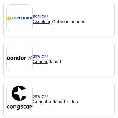
Art des Angebots:
Zeitlich begrenztes Angebot
90% OFF
Kumulierbar:
Kombinierbar mit anderen Aktionen
Caseking
Gutscheincodes
Bedingungen:
Weitere Informationen finden Sie
in den Bedingungen auf der Website des Händlers.
25% OFF
Condor
Rabatt
50% OFF
Congstar
Rabattcodes