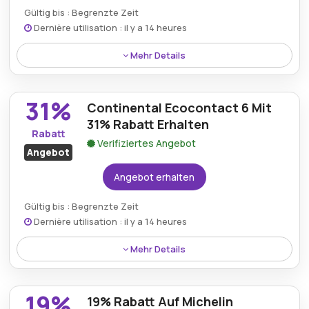
Gültig bis : Begrenzte Zeit
Dernière utilisation : il y a 14 heures
Mehr Details
Kunden können 42% auf den Goodyear Efficientgrip
Performance sparen, der fortschrittliche Leistung mit
31%
Continental Ecocontact 6 Mit
ausgezeichneter Haltbarkeit von Reifen Direkt
kombiniert.
31% Rabatt Erhalten
Rabatt
Verifiziertes Angebot
Angebot
Angebot erhalten
Gültig bis : Begrenzte Zeit
Dernière utilisation : il y a 14 heures
Mehr Details
Der Continental EcoContact 6 ist mit 31% Rabatt
erhältlich und bietet hervorragende
19%
19% Rabatt Auf Michelin
Kraftstoffeffizienz sowie zuverlässige