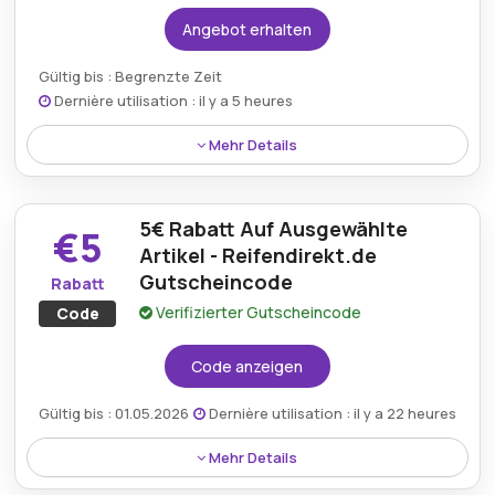
Angebot erhalten
Kumulierbar:
Nicht mit anderen Aktionen
kombinierbar
Gültig bis : Begrenzte Zeit
Bedingungen:
Die Allgemeinen
Dernière utilisation : il y a 5 heures
Geschäftsbedingungen finden Sie auf der
Mehr Details
Website des Händlers.
Sparen Sie 42% auf Uniroyal WinterExpert Reifen mit
einem Reifen Direkt Rabatt und profitieren Sie von
5€ Rabatt Auf Ausgewählte
zuverlässiger Winterleistung sowie
€5
ausgezeichnetem Preis-Leistungs-Verhältnis für Ihre
Artikel - Reifendirekt.de
Fahrzeugsicherheit.
Gutscheincode
Rabatt
Verifizierter Gutscheincode
Code
Code anzeigen
Gültig bis : 01.05.2026
Dernière utilisation : il y a 22 heures
Mehr Details
Sparen Sie 5€ auf ausgewählte Artikel mit einem