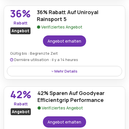
Reifendirekt.de Gutscheincode und erhalten Sie
36%
36% Rabatt Auf Uniroyal
zusätzlichen Mehrwert beim Kauf von Reifen, Felgen
und Autozubehör.
Rainsport 5
Rabatt
Verifiziertes Angebot
Angebot
Angebot erhalten
Gültig bis : Begrenzte Zeit
Dernière utilisation : il y a 14 heures
Mehr Details
Der Uniroyal RainSport 5 wird mit 36% Rabatt
angeboten und bietet hervorragende Leistung bei
42%
42% Sparen Auf Goodyear
Nässe zu einem äußerst erschwinglichen Preis.
Efficientgrip Performance
Rabatt
Verifiziertes Angebot
Angebot
Angebot erhalten