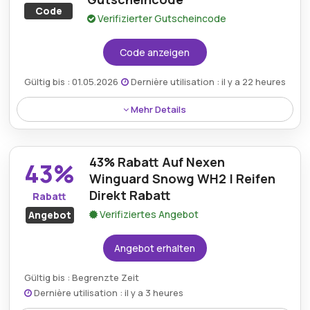
Code
Verifizierter Gutscheincode
Code anzeigen
Gültig bis : 01.05.2026
Dernière utilisation : il y a 22 heures
Mehr Details
Rabatt:
10 % rabatt auf barum-sommerreifen
43% Rabatt Auf Nexen
43%
Mindestkaufbetrag:
Kein Minimum erforderlich
Winguard Snowg WH2 | Reifen
Direkt Rabatt
Berechtigung:
Für alle Kunden
Rabatt
Verifiziertes Angebot
Angebot
Art des Angebots:
Zeitlich begrenztes Angebot
Angebot erhalten
Kumulierbar:
Nicht mit anderen Aktionen
kombinierbar
Gültig bis : Begrenzte Zeit
Bedingungen:
Die Allgemeinen
Dernière utilisation : il y a 3 heures
Geschäftsbedingungen finden Sie auf der