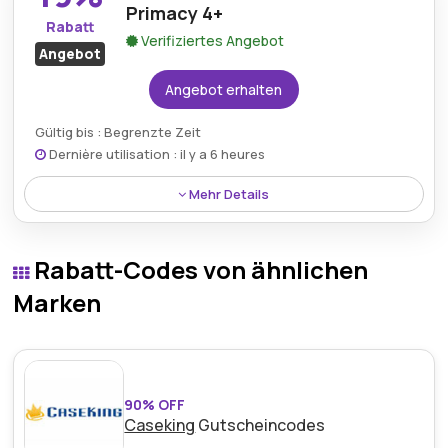
Straßenleistung über Reifen Direkt.
Primacy 4+
Rabatt
Verifiziertes Angebot
Angebot
Angebot erhalten
Gültig bis : Begrenzte Zeit
Dernière utilisation : il y a 6 heures
Mehr Details
Michelin Primacy 4+ Reifen sind mit 19% Ersparnis
verfügbar und liefern außergewöhnliche Haftung,
Rabatt-Codes von ähnlichen
Komfort und langanhaltende Leistung für den
täglichen Fahrbetrieb.
Marken
90% OFF
Caseking
Gutscheincodes