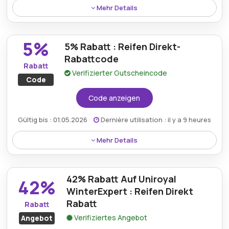
Mehr Details
Website des Händlers.
Der Nexen Winguard SnowG WH2 ist mit 43%
Ersparnis über Reifen Direkt erhältlich und bietet
5%
5% Rabatt : Reifen Direkt-
außergewöhnlichen Wert für Winterfahrten.
Rabattcode
Rabatt
Verifizierter Gutscheincode
Code
Code anzeigen
Gültig bis : 01.05.2026
Dernière utilisation : il y a 9 heures
Mehr Details
Rabatt:
5% Rabatt Auf Ganzjahresreifen
42% Rabatt Auf Uniroyal
42%
Mindestkaufbetrag:
Kein Minimum erforderlich
WinterExpert : Reifen Direkt
Rabatt
Berechtigung:
Für alle Kunden
Rabatt
Verifiziertes Angebot
Angebot
Art des Angebots:
Zeitlich begrenztes Angebot