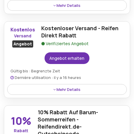
Mehr Details
Käufer können bis zu 55% auf ausgewählte
Sonderangebote sparen, wenn sie den
Kostenloser Versand - Reifen
Reifendirekt.de Gutschein für Onlinekäufe
Kostenlos
verwenden.
Direkt Rabatt
Versand
Verifiziertes Angebot
Angebot
Angebot erhalten
Gültig bis : Begrenzte Zeit
Dernière utilisation : il y a 16 heures
Mehr Details
Reifen Direkt bietet kostenlosen Versand an, sodass
Kunden ihre ausgewählten Artikel ohne zusätzliche
10% Rabatt Auf Barum-
Lieferkosten erhalten.
10%
Sommerreifen -
Reifendirekt.de-
Rabatt
Gutscheincode