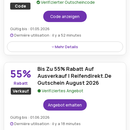
Verifizierter Gutscheincode
Code
Code anzeigen
Gültig bis : 01.05.2026
Dernière utilisation : il y a 52 minutes
Mehr Details
Genießen Sie 15% Rabatt auf ausgewählte Artikel mit
einem Reifen Direkt Rabattcode und sparen Sie bei
Bis Zu 55% Rabatt Auf
Reifen, Autozubehör und Fahrzeugprodukten online.
55%
Ausverkauf | Reifendirekt.De
Gutschein August 2026
Rabatt
Verifiziertes Angebot
Verkauf
Angebot erhalten
Gültig bis : 01.06.2026
Dernière utilisation : il y a 18 minutes