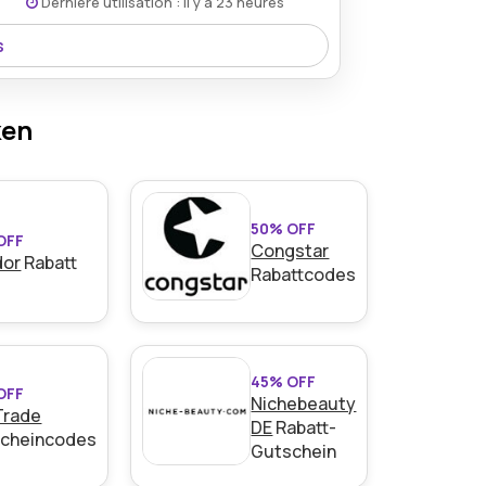
Dernière utilisation : il y a 23 heures
s
den Bedingungen auf der Website des
,75€.
ken
50% OFF
OFF
Congstar
dor
Rabatt
Rabattcodes
den Bedingungen auf der Website des
45% OFF
OFF
Nichebeauty
Trade
DE
Rabatt-
cheincodes
Gutschein