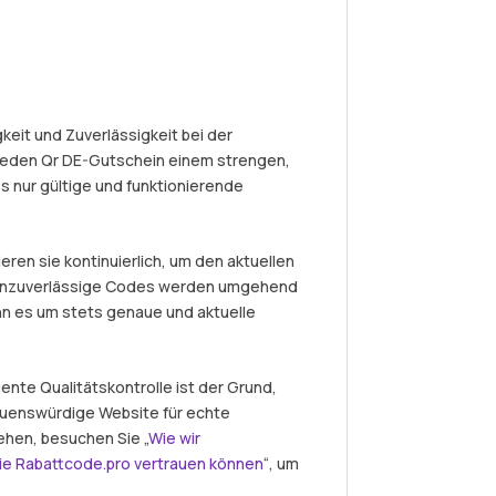
eit und Zuverlässigkeit bei der
jeden Qr DE-Gutschein einem strengen,
s nur gültige und funktionierende
eren sie kontinuierlich, um den aktuellen
r unzuverlässige Codes werden umgehend
nn es um stets genaue und aktuelle
nte Qualitätskontrolle ist der Grund,
auenswürdige Website für echte
ehen, besuchen Sie „
Wie wir
ie Rabattcode.pro vertrauen können
“, um