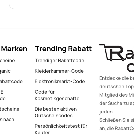
e Marken
Trending Rabatt
cheine
Trendiger Rabattcode
ganic
Kleiderkammer-Code
Entdecke die b
Rabattcode
Elektronikmarkt-Code
deutschen Top-M
DE
Code für
Mitglied des Mi
ode
Kosmetikgeschäfte
der Suche zu s
tscheine
Die besten aktiven
jeden.
Gutscheincodes
n nach
Schließen Sie 
Persönlichkeitstest für
an, die Rabatt
Käufer