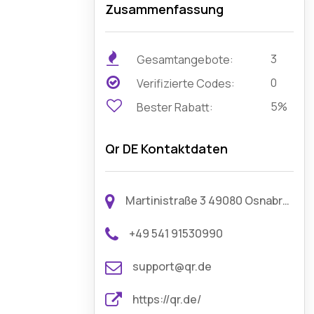
Zusammenfassung
3
Gesamtangebote:
0
Verifizierte Codes:
5%
Bester Rabatt:
Qr DE Kontaktdaten
Martinistraße 3 49080 Osnabrück Germany
+49 541 91530990
support@qr.de
https://qr.de/