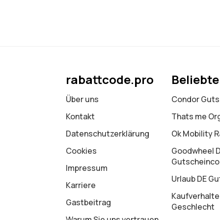
rabattcode.pro
Beliebt
Über uns
Condor Guts
Kontakt
Thats me Or
Datenschutz­erklärung
Ok Mobility 
Cookies
Goodwheel 
Gutscheinc
Impressum
Urlaub DE Gu
Karriere
Kaufverhalte
Gastbeitrag
Geschlecht
Warum Sie uns vertrauen