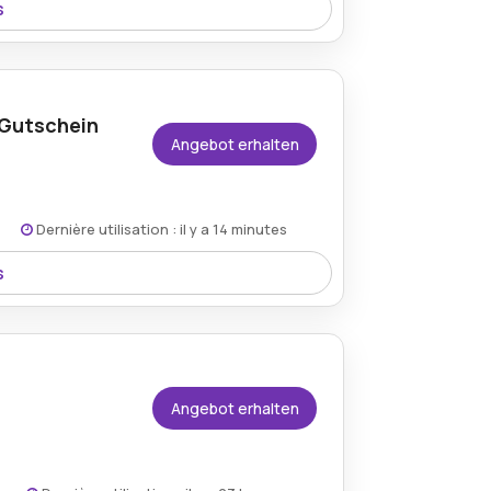
s
lung, eine hervorragende Gelegenheit,
e-Gutschein
Angebot erhalten
Dernière utilisation : il y a 14 minutes
s
den Bedingungen auf der Website des
nur 1,65€ auf den Starterplan zugreifen.
Angebot erhalten