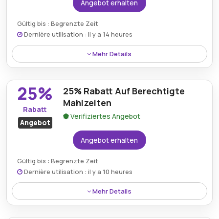
Angebot erhalten
Gültig bis : Begrenzte Zeit
Dernière utilisation : il y a 14 heures
Mehr Details
Kostenloses WLAN ist über Premierinn.com
verfügbar, damit Gäste während ihres Aufenthalts
25%
25% Rabatt Auf Berechtigte
ohne zusätzliche Kosten für Internetzugang in
Verbindung bleiben.
Mahlzeiten
Rabatt
Verifiziertes Angebot
Angebot
Angebot erhalten
Gültig bis : Begrenzte Zeit
Dernière utilisation : il y a 10 heures
Mehr Details
Gäste können von 25% Rabatt auf berechtigte
Mahlzeiten profitieren und so kulinarische Erlebnisse