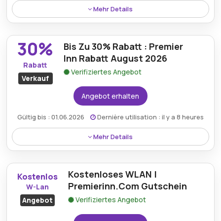
Mehr Details
Ausgewählte Buchungen bei Premierinn.com sind
jetzt mit beeindruckenden 50% Rabatt verfügbar
30%
Bis Zu 30% Rabatt : Premier
und bieten erhebliche Ersparnisse auf hochwertige
Unterkünfte.
Inn Rabatt August 2026
Rabatt
Verifiziertes Angebot
Verkauf
Angebot erhalten
Gültig bis : 01.06.2026
Dernière utilisation : il y a 8 heures
Mehr Details
Premier Inn bietet bis zu 30% Rabatt, sodass
Reisende komfortable Aufenthalte zu deutlich
Kostenloses WLAN |
reduzierten Preisen für ihre Reisen sichern können.
Kostenlos
Premierinn.Com Gutschein
W-Lan
Verifiziertes Angebot
Angebot