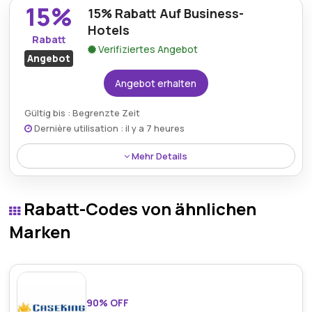
15%
15% Rabatt Auf Business-
mit köstlichen Optionen zu einem reduzierten Preis
genießen.
Hotels
Rabatt
Verifiziertes Angebot
Angebot
Angebot erhalten
Gültig bis : Begrenzte Zeit
Dernière utilisation : il y a 7 heures
Mehr Details
Geschäftshotels bei Premier Inn werden jetzt mit
15% Rabatt angeboten, wodurch Geschäftsreisen
Rabatt-Codes von ähnlichen
wirtschaftlicher werden, ohne auf hervorragenden
Komfort zu verzichten.
Marken
90% OFF