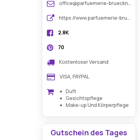
office@parfuemerie-brueckner.com
https://www.parfuemerie-brueckner.com/
2.8K
70
Kostenloser Versand
VISA, PAYPAL
Duft
Gesichtspflege
Make-up Und Körperpflege
Gutschein des Tages