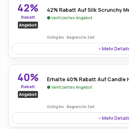
42%
42% Rabatt Auf Silk Scrunchy M
Rabatt
Verifiziertes Angebot
Angebot
Gültig bis : Begrenzte Zeit
Mehr Detail
Das Silk Scrunchy in der Farbe Mellow Rose ist mit eine
Aktionsangebot von Parfuemerie Brueckner erhältlich.
40%
Erhalte 40% Rabatt Auf Candle 
Rabatt
Verifiziertes Angebot
Angebot
Gültig bis : Begrenzte Zeit
Mehr Detail
Die Candle Hinoki ist derzeit mit einem Rabatt von 40% 