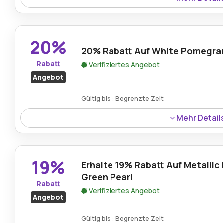
Ein Nachlass von 40% ist auf den Mint Lip Balm durch d
von Parfuemerie Brueckner verfügbar.
20%
20% Rabatt Auf White Pomegra
Rabatt
Verifiziertes Angebot
Angebot
Gültig bis : Begrenzte Zeit
Mehr Detail
Auf die White Pomegranate Candle wird derzeit ein 20%
und Wärme zu einem reduzierten Preis bringt.
19%
Erhalte 19% Rabatt Auf Metallic 
Green Pearl
Rabatt
Verifiziertes Angebot
Angebot
Gültig bis : Begrenzte Zeit