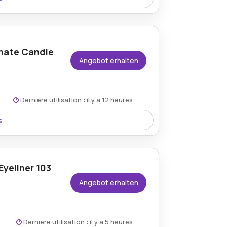
as laufende Rabatt-Event auf der Website
nate Candle
Angebot erhalten
Dernière utilisation : il y a 12 heures
s
-Rabatt angeboten, der eleganten Duft
Eyeliner 103
Angebot erhalten
Dernière utilisation : il y a 5 heures