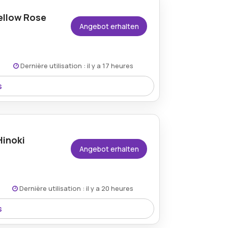
ellow Rose
Angebot erhalten
Dernière utilisation : il y a 17 heures
s
m Preisnachlass von 42% durch das aktive
Hinoki
Angebot erhalten
Dernière utilisation : il y a 20 heures
s
verfügbar und bietet Duftliebhabern einen