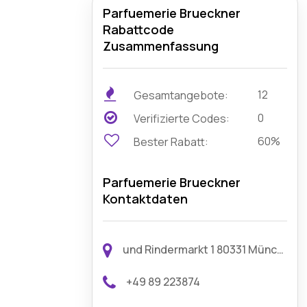
Parfuemerie Brueckner
Rabattcode
Zusammenfassung
12
Gesamtangebote:
0
Verifizierte Codes:
60%
Bester Rabatt:
Parfuemerie Brueckner
Kontaktdaten
und Rindermarkt 1 80331 München Deutschland
+49 89 223874