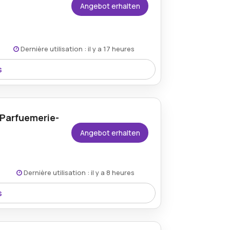
Angebot erhalten
Dernière utilisation : il y a 17 heures
s
durch das ParfuemerieBrueckner
 Parfuemerie-
Angebot erhalten
Dernière utilisation : il y a 8 heures
s
angewendet, wenn beim Checkout ein
ird.