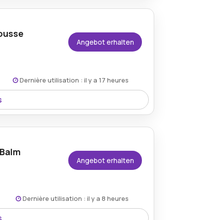
 Angebot von Parfuemerie.
ousse
Angebot erhalten
Dernière utilisation : il y a 17 heures
s
att von 20% durch die Aktionspreise auf
.
 Balm
Angebot erhalten
Dernière utilisation : il y a 8 heures
s