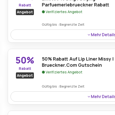
Parfuemeriebrueckner Rabatt
Rabatt
Verifiziertes Angebot
Angebot
Gültig bis : Begrenzte Zeit
Mehr Detail
Der Le Phyto Rouge Edition Limitee 16 Beige Beijing ist 
Rabattangebot um 44% reduziert.
50%
50% Rabatt Auf Lip Liner Missy |
Brueckner.Com Gutschein
Rabatt
Verifiziertes Angebot
Angebot
Gültig bis : Begrenzte Zeit
Mehr Detail
Ein Rabatt von 50% wird jetzt auf den Lip Liner Missy 
Gutschein von parfuemerie-brueckner.com verwendet w