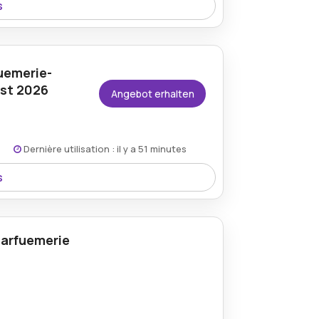
s
ifying Clay Mask genießen, die
nglichkeit für strahlende, erfrischte
uemerie-
st 2026
Angebot erhalten
Dernière utilisation : il y a 51 minutes
s
f ausgewählte Sale-Artikel durch einen
Parfuemerie