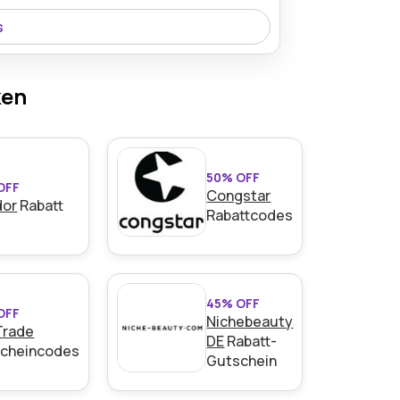
s
Green Pearl verfügbar und bietet heute
ken
50% OFF
OFF
Congstar
dor
Rabatt
Rabattcodes
45% OFF
OFF
Nichebeauty
Trade
DE
Rabatt-
cheincodes
Gutschein