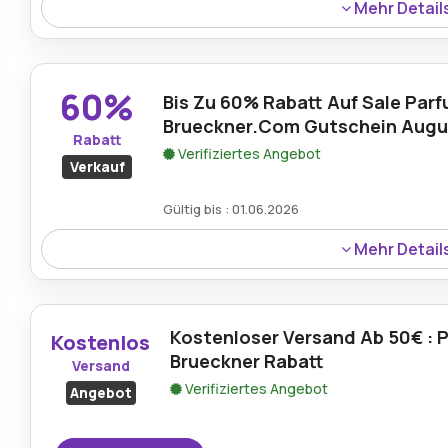
Mehr Detail
Käufer können 30% Rabatt auf die You Do The Mask – Pur
tiefenreinigende Wirkung, Hautpflegevorteile und Erschwi
Haut vereint.
60%
Bis Zu 60% Rabatt Auf Sale Parf
Brueckner.Com Gutschein Augu
Rabatt
Verifiziertes Angebot
Verkauf
Gültig bis : 01.06.2026
Mehr Detail
Parfuemerie-brueckner.com bietet bis zu 60% Rabatt au
gültigen Gutschein während dieses Aktionszeitraums.
Kostenloser Versand Ab 50€ : 
Kostenlos
Brueckner Rabatt
Versand
Verifiziertes Angebot
Angebot