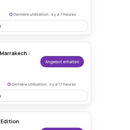
Dernière utilisation : il y a 7 heures
s
Rahmen des zeitlich begrenzten Angebots
en im gesamten Shop verfügbar.
 Marrakech :
Angebot erhalten
Dernière utilisation : il y a 17 heures
s
ch und ermöglicht deutliche Einsparungen
 ParfuemerieBrueckner.
Edition