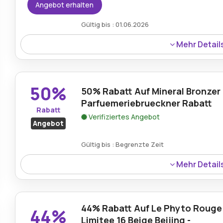
Angebot erhalten
Gültig bis : 01.06.2026
Mehr Detail
Kostenloser Versand ist für alle Einkäufe über 50€ im 
von Parfuemerie Brueckner auf berechtigte Bestellung
50%
50% Rabatt Auf Mineral Bronzer
Parfuemeriebrueckner Rabatt
Rabatt
Verifiziertes Angebot
Angebot
Gültig bis : Begrenzte Zeit
Mehr Detail
Ein Rabatt von 50% gilt für den Mineral Bronzer Marrake
durch den derzeit online verfügbaren Aktionsrabatt von
44% Rabatt Auf Le Phyto Rouge 
44%
Limitee 16 Beige Beijing -