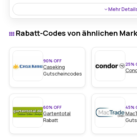
Mehr Detail
Ein 19% Rabatt ist derzeit auf den Metallic Eyeliner 103 
lebendige Farbe zu einem reduzierten Preis.
Rabatt-Codes von ähnlichen Mar
90% OFF
25% 
Caseking
Con
Gutscheincodes
60% OFF
45% 
Gartentotal
Mac
Rabatt
Guts