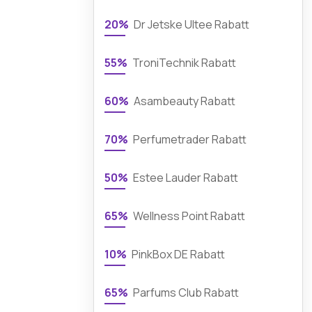
20%
Dr Jetske Ultee Rabatt
55%
TroniTechnik Rabatt
60%
Asambeauty Rabatt
70%
Perfumetrader Rabatt
50%
Estee Lauder Rabatt
65%
Wellness Point Rabatt
10%
PinkBox DE Rabatt
65%
Parfums Club Rabatt