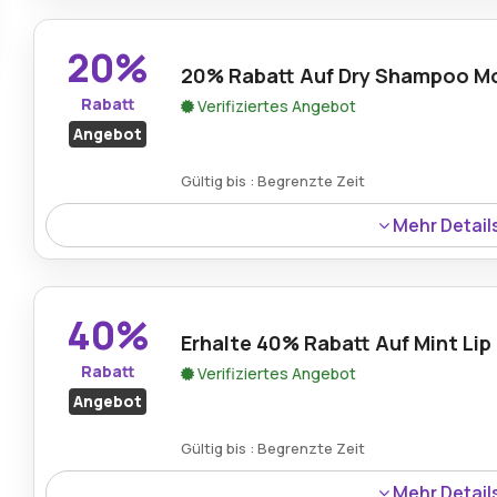
bemerkenswerten Wert durch dieses zeitlich begrenzte
20%
20% Rabatt Auf Dry Shampoo M
Rabatt
Verifiziertes Angebot
Angebot
Gültig bis : Begrenzte Zeit
Mehr Detail
Das Produkt Dry Shampoo Mousse ist jetzt mit einem Rab
ausgewählte Artikel bei Parfuemerie Brueckner erhältlich
40%
Erhalte 40% Rabatt Auf Mint Lip
Rabatt
Verifiziertes Angebot
Angebot
Gültig bis : Begrenzte Zeit
Mehr Detail