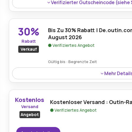
Verifizierter Gutscheincode (siehe
30%
Bis Zu 30% Rabatt | De.outin.c
August 2026
Rabatt
Verifiziertes Angebot
Verkauf
Gültig bis : Begrenzte Zeit
Mehr Detail
Rabatt:
Profitieren Sie von Ersparnissen von bis zu 
Zubehör.
Kostenlos
Kostenloser Versand : Outin-R
Mindestkaufbetrag:
Kein Minimum erforderlich
Versand
Verifiziertes Angebot
Angebot
Berechtigung:
Für alle Kunden
Art des Angebots:
Zeitlich begrenztes Angebot