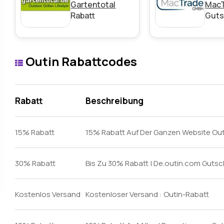
Gartentotal
Mac
Rabatt
Guts
Kumulierbar:
Kombinierbar mit anderen Aktionen
Bedingungen:
Weitere Informationen finden Sie in 
Händlers.
Outin Rabattcodes
Rabatt
Beschreibung
15% Rabatt
15% Rabatt Auf Der Ganzen Website Ou
30% Rabatt
Bis Zu 30% Rabatt | De.outin.com Guts
Kostenlos Versand
Kostenloser Versand : Outin-Rabatt