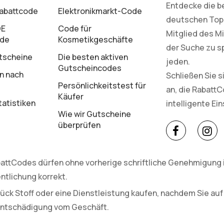
Entdecke die b
Rabattcode
Elektronikmarkt-Code
deutschen Top-M
DE
Code für
Mitglied des Mi
ode
Kosmetikgeschäfte
der Suche zu s
tscheine
Die besten aktiven
jeden.
Gutscheincodes
n nach
Schließen Sie 
Persönlichkeitstest für
an, die Rabatt
Käufer
atistiken
intelligente Ei
Wie wir Gutscheine
überprüfen
attCodes dürfen ohne vorherige schriftliche Genehmigung in
ntlichung korrekt.
ück Stoff oder eine Dienstleistung kaufen, nachdem Sie auf
 Entschädigung vom Geschäft.