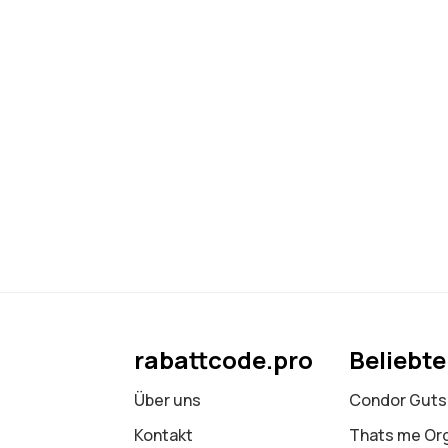
rabattcode.pro
Beliebt
Über uns
Condor Guts
Kontakt
Thats me Or