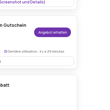
 Screenshot und Details)
om Gutschein
Angebot erhalten
Dernière utilisation : il y a 29 minutes
s
30% bei tragbaren Kaffeeprodukten und
abatt