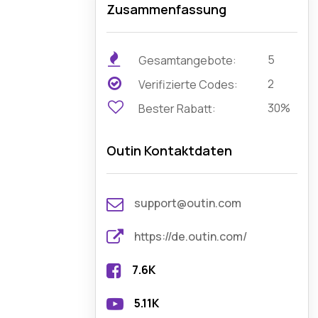
Zusammenfassung
5
Gesamtangebote:
2
Verifizierte Codes:
30%
Bester Rabatt:
Outin Kontaktdaten
support@outin.com
https://de.outin.com/
7.6K
5.11K