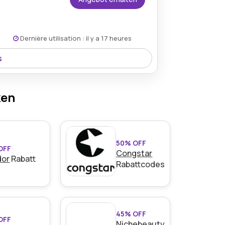
Dernière utilisation : il y a 17 heures
s
ür Reisende.
ken
50% OFF
OFF
Congstar
dor
Rabatt
Rabattcodes
n Kaffeemaschinen und Zubehörteile.
den Bedingungen auf der Website des
45% OFF
OFF
Nichebeauty