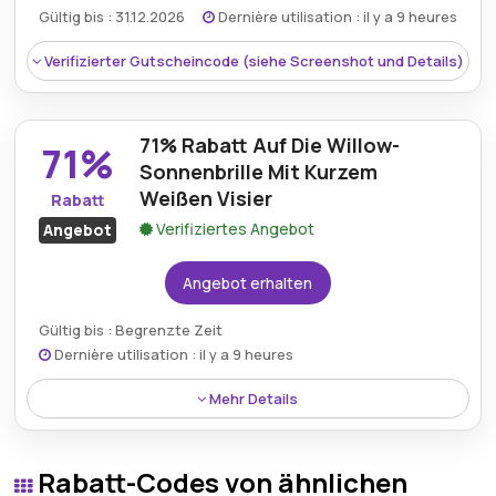
Gültig bis : 31.12.2026
Dernière utilisation : il y a 9 heures
Art des Angebots:
Zeitlich begrenztes Angebot
Verifizierter Gutscheincode (siehe Screenshot und Details)
Kumulierbar:
Kombinierbar mit anderen Aktionen.
Bedingungen:
Weitere Informationen finden Sie
71% Rabatt Auf Die Willow-
in den Bedingungen auf der Website des Händlers.
71%
Sonnenbrille Mit Kurzem
Weißen Visier
Rabatt
Verifiziertes Angebot
Angebot
Angebot erhalten
Gültig bis : Begrenzte Zeit
Dernière utilisation : il y a 9 heures
Rabatt:
Genießen Sie 10% Rabatt auf alle Artikel
Mehr Details
zum regulären Preis.
Rabatt:
Sichern Sie sich 71% Rabatt auf die
Mindestkaufbetrag:
Keine Mindestausgaben
Rabatt-Codes von ähnlichen
Willow-Sonnenbrille mit weißem Schild und