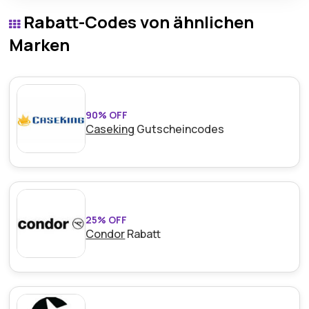
RÃ¼ckgaberecht von Olistic Science fÃ¼r einen
Rabatt-Codes von ähnlichen
sorgenfreien Einkauf.
Marken
90% OFF
Caseking
Gutscheincodes
25% OFF
Condor
Rabatt