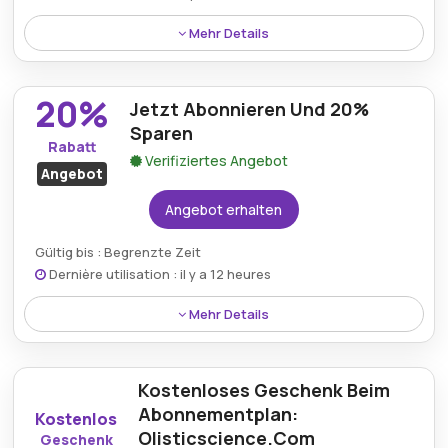
Mehr Details
Profitieren Sie im August 2026 von kostenlosem
Versand fÃ¼r Bestellungen Ã¼ber die offizielle
20%
Jetzt Abonnieren Und 20%
Website von Olistic Science.
Sparen
Rabatt
Verifiziertes Angebot
Angebot
Angebot erhalten
Gültig bis : Begrenzte Zeit
Dernière utilisation : il y a 12 heures
Mehr Details
Durch das Abonnieren des Olistic Science Service
können Kunden eine wertvolle Ersparnis von 20% auf
Kostenloses Geschenk Beim
ihre ausgewählten Wellnessprodukte freischalten.
Abonnementplan:
Kostenlos
Olisticscience.Com
Geschenk