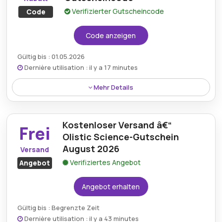
Verifizierter Gutscheincode
Code
Code anzeigen
Gültig bis : 01.05.2026
Dernière utilisation : il y a 17 minutes
Mehr Details
Kunden können einen bemerkenswerten Rabatt von
20% auf die gesamte Kollektion genießen, indem sie
Kostenloser Versand â€“
beim Bezahlvorgang den Olistic Science Rabattcode
Frei
anwenden.
Olistic Science-Gutschein
August 2026
Versand
Verifiziertes Angebot
Angebot
Angebot erhalten
Gültig bis : Begrenzte Zeit
Dernière utilisation : il y a 43 minutes