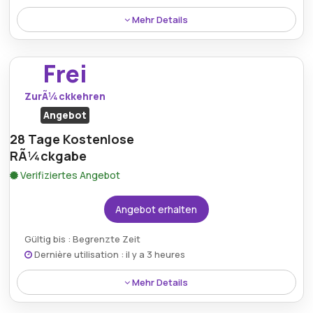
Mehr Details
Neue Benutzer, die sich anmelden, erhalten sofort
einen lohnenden Rabatt von 10%, der ihr erstes
Frei
Einkaufserlebnis bei Olistic Science bereichert.
ZurÃ¼ckkehren
Angebot
28 Tage Kostenlose
RÃ¼ckgabe
Verifiziertes Angebot
Angebot erhalten
Gültig bis : Begrenzte Zeit
Dernière utilisation : il y a 3 heures
Mehr Details
Profitieren Sie vom 28-tÃ¤gigen kostenlosen