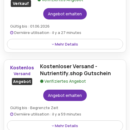
Verkauf
Angebot erhalten
Gültig bis : 01.06.2026
Dernière utilisation : il y a 27 minutes
Mehr Details
Rabatt:
Erhalten Sie bis zu 55% Ersparnis durch
den Nutrientify-Rabatt.
Kostenloser Versand -
Kostenlos
Nutrientify.shop Gutschein
Versand
Mindestkaufbetrag:
Kein Minimum erforderlich
Verifiziertes Angebot
Angebot
Berechtigung:
Für alle Kunden
Angebot erhalten
Art des Angebots:
Zeitlich begrenztes Angebot
Gültig bis : Begrenzte Zeit
Kumulierbar:
Kombinierbar mit anderen Aktionen
Dernière utilisation : il y a 59 minutes
Bedingungen:
Weitere Informationen finden Sie
Mehr Details
in den Bedingungen auf der Website des Händlers.