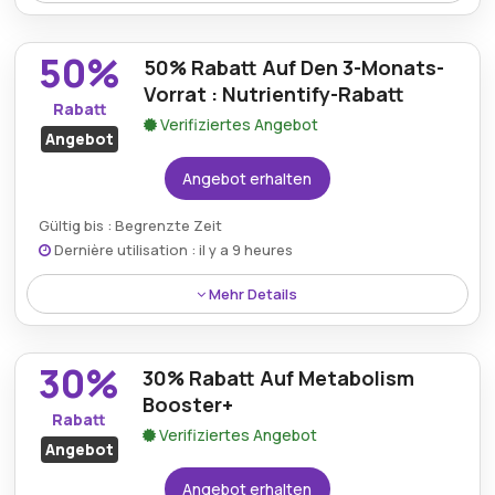
Rabatt:
Profitieren Sie von kostenlosem Versand
50%
durch Nutrientify-Rabattangebote.
50% Rabatt Auf Den 3-Monats-
Vorrat : Nutrientify-Rabatt
Mindestkaufbetrag:
Bestellen sie über 49€
Rabatt
Verifiziertes Angebot
Angebot
Berechtigung:
Für alle Kunden
Angebot erhalten
Art des Angebots:
Zeitlich begrenztes Angebot
Gültig bis : Begrenzte Zeit
Kumulierbar:
Kombinierbar mit anderen Aktionen
Dernière utilisation : il y a 9 heures
Bedingungen:
Weitere Informationen finden Sie
Mehr Details
in den Bedingungen auf der Website des Händlers.
Rabatt:
Sichern Sie sich mit dem Nutrientify-
30%
Rabatt eine Ersparnis von 50% auf den
30% Rabatt Auf Metabolism
Dreimonatsvorrat.
Booster+
Rabatt
Verifiziertes Angebot
Mindestkaufbetrag:
Kein Minimum erforderlich
Angebot
Berechtigung:
Für alle Kunden
Angebot erhalten