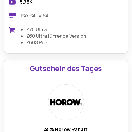
5.79K
PAYPAL, VISA
Z70 Ultra
Z60 Ultra führende Version
Z60S Pro
Gutschein des Tages
45% Horow Rabatt