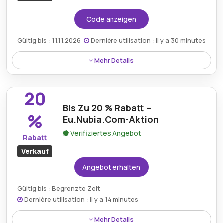
Code anzeigen
Gültig bis : 11.11.2026
Dernière utilisation : il y a 30 minutes
Mehr Details
Verwenden Sie den Nubia-Rabattcode, um 15 €
Rabatt auf das gesamte Sortiment zu erhalten. Dies
20
ist eine hervorragende Gelegenheit, bei einer Vielzahl
Bis Zu 20 % Rabatt –
von technischen Produkten und Zubehör im
%
Eu.Nubia.Com-Aktion
gesamten Nubia-Onlineshop zu sparen.
Verifiziertes Angebot
Rabatt
Verkauf
Angebot erhalten
Gültig bis : Begrenzte Zeit
Dernière utilisation : il y a 14 minutes
Mehr Details