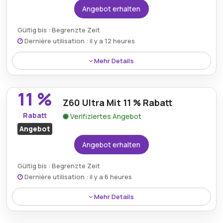
Angebot erhalten
Gültig bis : Begrenzte Zeit
Dernière utilisation : il y a 12 heures
Mehr Details
Sparen Sie 30 € mit dem Eu.nubia.com-Rabatt. Dies
ist eine fantastische Gelegenheit, die Kosten Ihres
11 %
nächsten Einkaufs zu senken und gleichzeitig die
Z60 Ultra Mit 11 % Rabatt
fortschrittliche Technologie und Qualität zu
Rabatt
Verifiziertes Angebot
genießen, die Nubia in seinem Produktsortiment
Angebot
bietet.
Angebot erhalten
Gültig bis : Begrenzte Zeit
Dernière utilisation : il y a 6 heures
Mehr Details
Erhalten Sie 11 % Rabatt auf das Z60 Ultra und
erleben Sie dieses High-End-Gerät zu einem