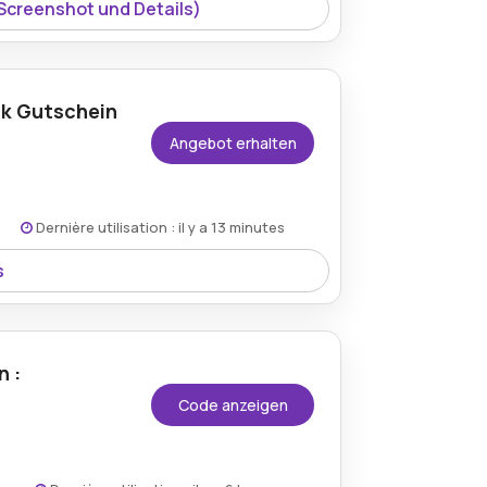
 Screenshot und Details)
uk Gutschein
Angebot erhalten
Dernière utilisation : il y a 13 minutes
s
scheinangebote von Nmnbio.co.uk für
n :
Code anzeigen