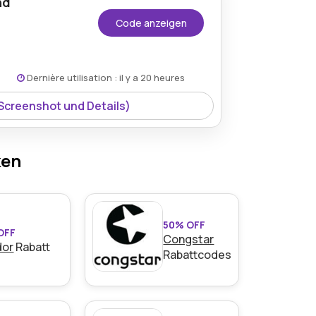
nd
Code anzeigen
Dernière utilisation : il y a 20 heures
 Screenshot und Details)
den Bedingungen auf der Website des
m Gutscheincode von Nmnbio.co.uk.
ken
50% OFF
OFF
Congstar
dor
Rabatt
den Bedingungen auf der Website des
Rabattcodes