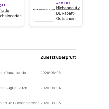
45% OFF
OFF
Nichebeauty
Trade
DE
Rabatt-
cheincodes
Gutschein
% Rabatt auf alle deine Bestellungen.
Zuletzt überprüft
bio Rabattcode
2026-08-05
hein August 2026
2026-08-04
den Bedingungen auf der Website des
bio.co.uk-Gutscheincode
2026-08-05