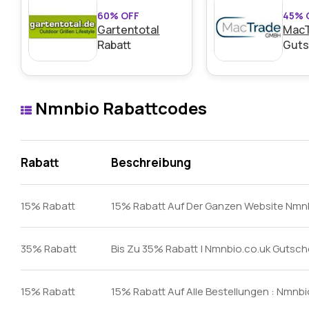
60% OFF
45% 
Gartentotal
Mac
Rabatt
Guts
Nmnbio Rabattcodes
Rabatt:
Gib den Code an der Kasse ein und erhalte 15
Mindestkaufbetrag:
Keine Mindestausgaben
Rabatt
Beschreibung
Berechtigung:
Für alle Kunden
15% Rabatt
15% Rabatt Auf Der Ganzen Website Nmn
Art des Angebots:
Zeitlich begrenztes Angebot
Kumulierbar:
Kombinierbar mit anderen Aktionen.
35% Rabatt
Bis Zu 35% Rabatt | Nmnbio.co.uk Gutsc
Bedingungen:
Weitere Informationen finden Sie in 
Händlers.
15% Rabatt
15% Rabatt Auf Alle Bestellungen : Nmn