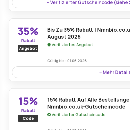
Verifizierter Gutscheincode (siehe
35%
Bis Zu 35% Rabatt | Nmnbio.co.
August 2026
Rabatt
Verifiziertes Angebot
Angebot
Gültig bis : 01.06.2026
Mehr Detail
Rabatt:
Erhalten Sie bis zu 35% Ersparnis durch Gut
ausgewählte Wellnessprodukte.
15%
15% Rabatt Auf Alle Bestellunge
Mindestkaufbetrag:
Kein Minimum erforderlich
Nmnbio.co.uk-Gutscheincode
Rabatt
Verifizierter Gutscheincode
Berechtigung:
Für alle Kunden
Code
Art des Angebots:
Zeitlich begrenztes Angebot