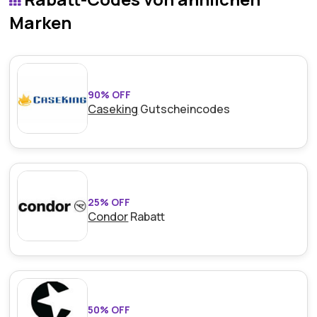
berechtigten Bestellungen zusätzlich sparen.
Marken
Mindestkaufbetrag:
Kein Minimum erforderlich
Berechtigung:
Nur für Neukunden
Art des Angebots:
Zeitlich begrenztes Angebot
90% OFF
Caseking
Gutscheincodes
Kumulierbar:
Kombinierbar mit anderen Aktionen
Bedingungen:
Weitere Informationen finden Sie
in den Bedingungen auf der Website des Händlers.
25% OFF
Condor
Rabatt
50% OFF