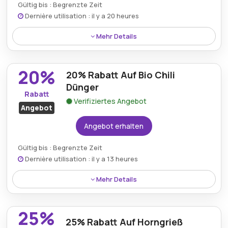
Gültig bis : Begrenzte Zeit
Dernière utilisation : il y a 20 heures
Mehr Details
Das organische Düngemittel Plant Pellets wird jetzt
mit einem 25% Rabatt angeboten und macht
20%
20% Rabatt Auf Bio Chili
natürliches Gärtnern in dieser Saison günstiger.
Dünger
Rabatt
Verifiziertes Angebot
Angebot
Angebot erhalten
Gültig bis : Begrenzte Zeit
Dernière utilisation : il y a 13 heures
Mehr Details
Ein 20% Rabatt gilt auf den Bio-Chili-Dünger, wenn
diese umweltfreundliche Option für Haus oder
25%
Garten ausgewählt wird.
25% Rabatt Auf Horngrieß