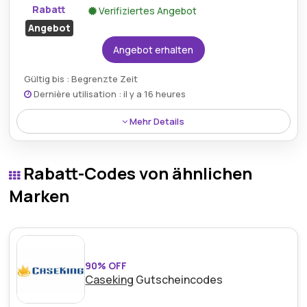
Rabatt
Verifiziertes Angebot
Angebot
Angebot erhalten
Gültig bis : Begrenzte Zeit
Dernière utilisation : il y a 16 heures
Mehr Details
Ein 25% Rabatt wird auf Hornsemmelgrieß gewährt,
der im Rahmen der aktuellen Sparaktion von
Rabatt-Codes von ähnlichen
NaturalFoodShop auf ausgewählte
Naturgartenprodukte verfügbar ist.
Marken
90% OFF
Caseking
Gutscheincodes