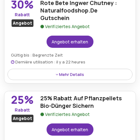
30%
Rote Bete Ingwer Chutney :
Naturalfoodshop.De
Rabatt
Gutschein
Angebot
Verifiziertes Angebot
Angebot erhalten
Gültig bis : Begrenzte Zeit
Dernière utilisation : il y a 22 heures
Mehr Details
Kunden erhalten 30% Rabatt auf das Black Mamba
Beetroot Ginger Chutney bei Verwendung eines
25%
25% Rabatt Auf Pflanzpellets
Naturalfoodshop.de-Gutscheincodes.
Bio-Dünger Sichern
Rabatt
Verifiziertes Angebot
Angebot
Angebot erhalten