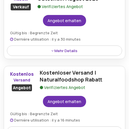
Verifiziertes Angebot
Verkauf
Angebot erhalten
Gültig bis : Begrenzte Zeit
Dernière utilisation : il y a 30 minutes
Mehr Details
Rabatt:
Käufer erhalten bis zu 50% Rabatt auf
ausgewählte Artikel im Rahmen der aktuellen
Kostenloser Versand |
Kostenlos
Gutscheinaktion bei Naturalfoodshop.de.
Naturalfoodshop Rabatt
Versand
Verifiziertes Angebot
Angebot
Mindestkaufbetrag:
Kein Minimum erforderlich
Berechtigung:
Für alle Kunden
Angebot erhalten
Art des Angebots:
Zeitlich begrenztes Angebot
Gültig bis : Begrenzte Zeit
Dernière utilisation : il y a 16 minutes
Kumulierbar:
Kombinierbar mit anderen Aktionen