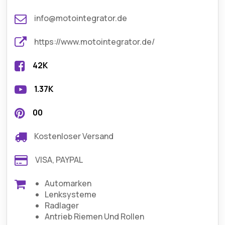
info@motointegrator.de
https://www.motointegrator.de/
42K
1.37K
00
Kostenloser Versand
VISA, PAYPAL
Automarken
Lenksysteme
Radlager
Antrieb Riemen Und Rollen