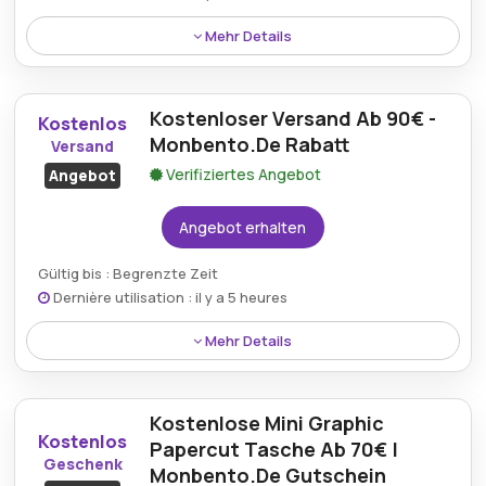
Mehr Details
Käufer können während des Ausverkaufs bei
Monbento.de von bis zu 30% Rabatt profitieren,
Kostenloser Versand Ab 90€ -
wodurch Qualitätsartikel für alle erschwinglicher
Kostenlos
werden.
Monbento.De Rabatt
Versand
Verifiziertes Angebot
Angebot
Angebot erhalten
Gültig bis : Begrenzte Zeit
Dernière utilisation : il y a 5 heures
Mehr Details
Kostenloser Versand ist für alle Bestellungen über
90€ bei Monbento.de verfügbar und bietet
Kostenlose Mini Graphic
zusätzliche Ersparnisse neben Qualität und Komfort.
Kostenlos
Papercut Tasche Ab 70€ |
Geschenk
Monbento.De Gutschein