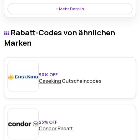
Mehr Details
Neue Abonnenten von Monbento.de erhalten 10%
Rabatt auf ihre erste Bestellung und damit einen
Rabatt-Codes von ähnlichen
hervorragenden Start in ihr Einkaufserlebnis.
Marken
90% OFF
Caseking
Gutscheincodes
25% OFF
Condor
Rabatt