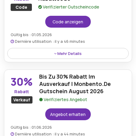
Verifizierter Gutscheincode
Code
Code anzeigen
Gültig bis : 01.05.2026
Dernière utilisation : il y a 46 minutes
Mehr Details
Ein pauschaler Rabatt von 10% wird auf das gesamte
Sortiment bei Monbento.de angeboten, sodass
Bis Zu 30% Rabatt Im
Kunden reduzierte Preise für eine große Auswahl an
30%
Produkten genießen können.
Ausverkauf | Monbento.De
Gutschein August 2026
Rabatt
Verifiziertes Angebot
Verkauf
Angebot erhalten
Gültig bis : 01.06.2026
Dernière utilisation : il y a 44 minutes