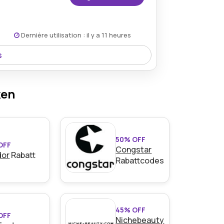
Dernière utilisation : il y a 11 heures
s
lten Käufer einen 10% Rabatt und
nen Alltagsartikeln.
ken
50% OFF
OFF
Congstar
dor
Rabatt
Rabattcodes
45% OFF
OFF
Nichebeauty