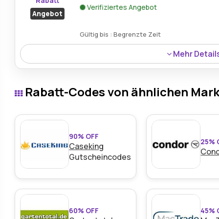
Rabatt
Verifiziertes Angebot
Angebot
Gültig bis : Begrenzte Zeit
Mehr Detail
Beim Kauf von zwei oder mehr Produkten bei Mepal erha
genießen dadurch wertvolle Einsparungen bei verschiede
Rabatt-Codes von ähnlichen Mar
90% OFF
25% 
Caseking
Con
Gutscheincodes
60% OFF
45% 