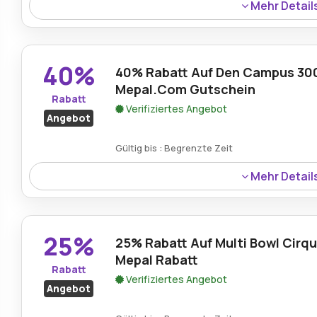
Mehr Detail
Kunden können bis zu 50% Rabatt auf reduzierte Artike
zusätzliche Preisnachlässe auf bereits vergünstigte Pr
40%
40% Rabatt Auf Den Campus 300
Mepal.Com Gutschein
Rabatt
Verifiziertes Angebot
Angebot
Gültig bis : Begrenzte Zeit
Mehr Detail
Sparen Sie 40% auf den Campus 300-ml-Becher bei Me
erhalten Sie eine stilvolle und praktische Lösung für de
25%
25% Rabatt Auf Multi Bowl Cirqu
Mepal Rabatt
Rabatt
Verifiziertes Angebot
Angebot