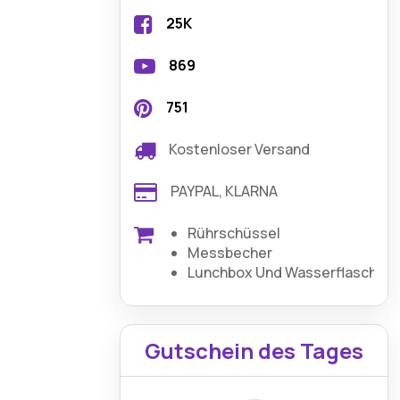
25K
869
751
Kostenloser Versand
PAYPAL, KLARNA
Rührschüssel
Messbecher
Lunchbox Und Wasserflaschen
Gutschein des Tages