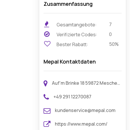
Zusammenfassung
7
Gesamtangebote:
0
Verifizierte Codes:
50%
Bester Rabatt:
Mepal Kontaktdaten
Auf’m Brinke 18 59872 Meschede Deutschland
+49 291 12270087
kundenservice@mepal.com
https://www.mepal.com/