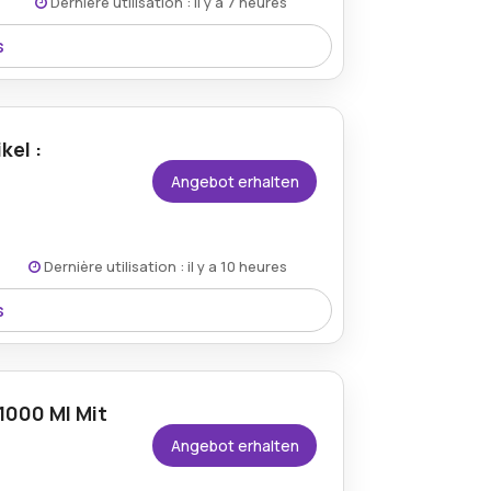
Dernière utilisation : il y a 7 heures
s
2000 ml angeboten, wodurch Funktionalität
ert werden.
kel :
Angebot erhalten
Dernière utilisation : il y a 10 heures
s
rhalten Kunden einen großzügigen 20%
1000 Ml Mit
Angebot erhalten