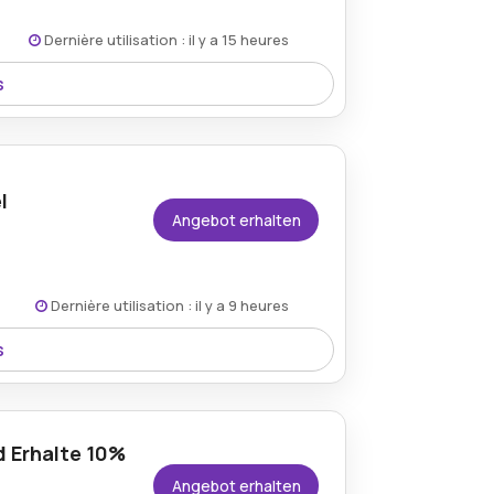
Dernière utilisation : il y a 15 heures
s
em 25% Rabatt erhältlich und bietet damit
l
Angebot erhalten
Dernière utilisation : il y a 9 heures
s
i Mepal von einem 15% Rabatt, wodurch der
 Erhalte 10%
Angebot erhalten