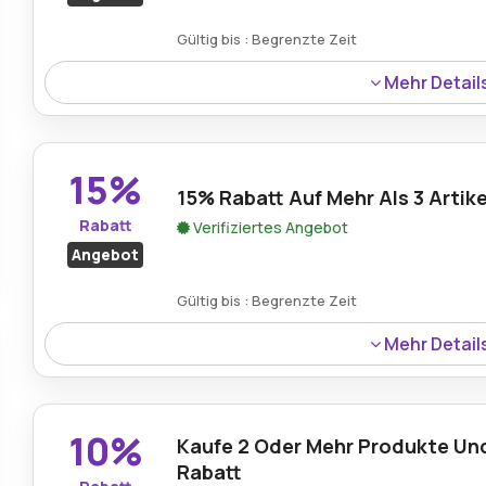
Gültig bis : Begrenzte Zeit
Mehr Detail
Die Cirqula Multi Bowl Rund 1000 ml ist bei Mepal mit ein
Qualität sowie bemerkenswerte Erschwinglichkeit.
15%
15% Rabatt Auf Mehr Als 3 Artike
Rabatt
Verifiziertes Angebot
Angebot
Gültig bis : Begrenzte Zeit
Mehr Detail
Kunden, die mehr als drei Artikel kaufen, profitieren be
Mehrfachkauf noch lohnenswerter wird.
10%
Kaufe 2 Oder Mehr Produkte Und
Rabatt