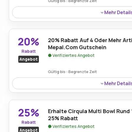
Gültig bis : Begrenzte Zeit
Mehr Detail
Käufern wird ein 25% Rabatt auf die Multi Bowl Cirqula 
und Erschwinglichkeit durch Mepal-Gutscheine kombini
20%
20% Rabatt Auf 4 Oder Mehr Arti
Mepal.Com Gutschein
Rabatt
Verifiziertes Angebot
Angebot
Gültig bis : Begrenzte Zeit
Mehr Detail
Beim Kauf von vier oder mehr Artikeln auf Mepal.com e
Rabatt auf ihre ausgewählten Produkte.
25%
Erhalte Cirqula Multi Bowl Rund 
25% Rabatt
Rabatt
Verifiziertes Angebot
Angebot