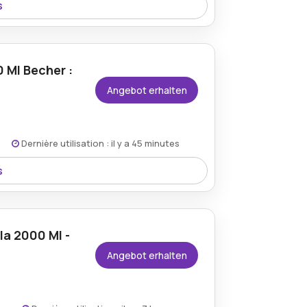
s
l bei Mepal.com erhalten und dadurch
odukte genießen.
 Ml Becher :
Angebot erhalten
Dernière utilisation : il y a 45 minutes
s
pal.com mit dem Gutscheincode und
n täglichen Gebrauch.
la 2000 Ml -
Angebot erhalten