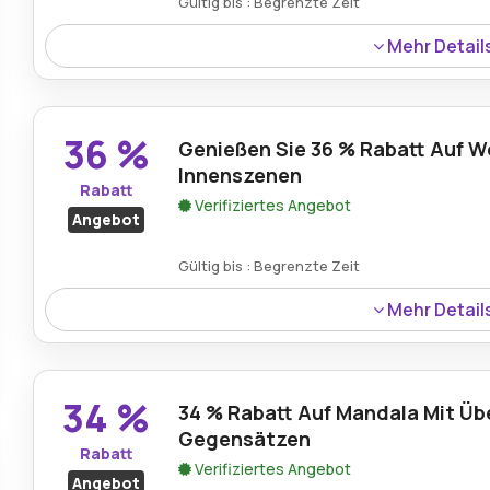
Gültig bis : Begrenzte Zeit
Mehr Detail
42 % Rabatt auf den Weihnachtsbaum-Bausatz – die pe
perfekte Geschenk für Heimwerker.
36 %
Genießen Sie 36 % Rabatt Auf W
Innenszenen
Rabatt
Verifiziertes Angebot
Angebot
Gültig bis : Begrenzte Zeit
Mehr Detail
36 % Rabatt auf die Weihnachtsszene für drinnen – ein 
Stimmung in Ihrem Zuhause.
34 %
34 % Rabatt Auf Mandala Mit Üb
Gegensätzen
Rabatt
Verifiziertes Angebot
Angebot