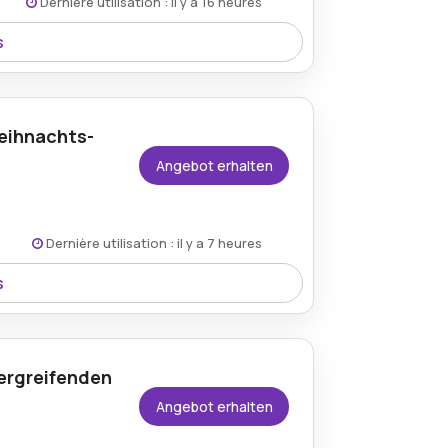
Dernière utilisation : il y a 16 heures
s
rfekte Weihnachtsdekoration oder das
eihnachts-
Angebot erhalten
Dernière utilisation : il y a 7 heures
s
wunderschönes Holz-Dekor für festliche
ergreifenden
Angebot erhalten