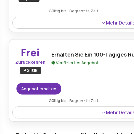
Gültig bis : Begrenzte Zeit
Mehr Detail
34 % Rabatt auf das Mandala „Overarching Opposites“,
Holzkunstwerk zum reduzierten Preis.
Frei
Erhalten Sie Ein 100-Tägiges 
Zurückkehren
Verifiziertes Angebot
Politik
Angebot erhalten
Gültig bis : Begrenzte Zeit
Mehr Detail
Profitieren Sie von einem 100-tägigen Rückgaberecht, d
Flexibilität bietet.