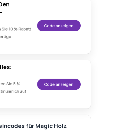
 Den
-
Code anzeigen
 Sie 10 % Rabatt
ertige
lles:
ten Sie 5 %
Code anzeigen
inuierlich auf
eincodes für Magic Holz