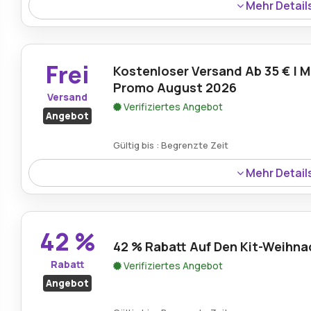
Mehr Detail
Mit einem Magicholz.de-Gutschein sparen Sie bis zu 45 %
Rabatte auf einzigartige Holzbastelprojekte.
Frei
Kostenloser Versand Ab 35 € | M
Promo August 2026
Versand
Verifiziertes Angebot
Angebot
Gültig bis : Begrenzte Zeit
Mehr Detail
Mit einer Magic Holz-Aktion erhalten Sie kostenlosen Ve
Einkaufserlebnis.
42 %
42 % Rabatt Auf Den Kit-Weihn
Rabatt
Verifiziertes Angebot
Angebot