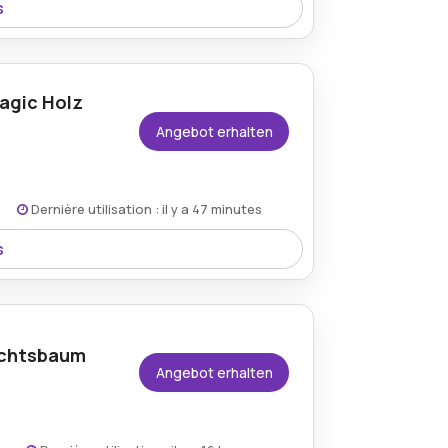
s
 auf die Sale-Kollektion und erhalten
agic Holz
Angebot erhalten
Dernière utilisation : il y a 47 minutes
s
rsand ab 35 € für ein noch günstigeres
achtsbaum
Angebot erhalten