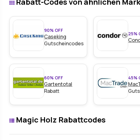
Rabatt-Codes von ähnlichen Mar
90% OFF
25% 
Caseking
Con
Gutscheincodes
60% OFF
45% 
Gartentotal
Mac
Rabatt
Guts
Magic Holz Rabattcodes