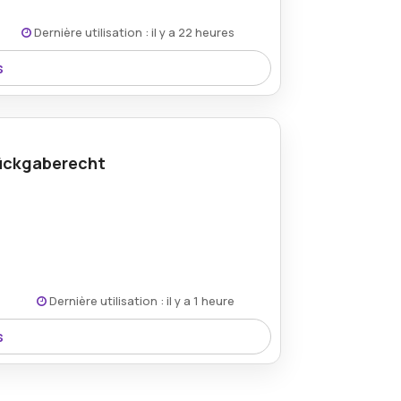
Dernière utilisation : il y a 22 heures
s
 ein atemberaubendes und kunstvolles
Rückgaberecht
Dernière utilisation : il y a 1 heure
s
as Ihnen bei jedem Kauf Vertrauen und