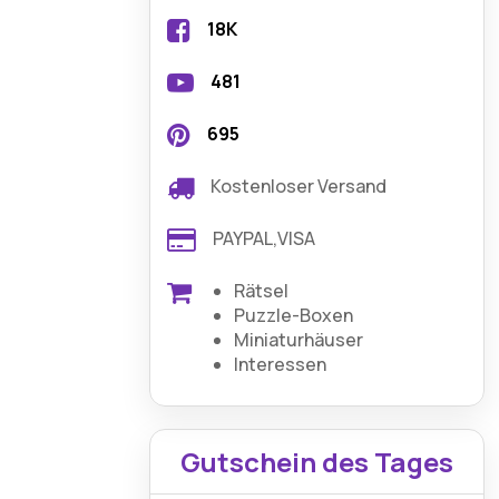
18K
481
695
Kostenloser Versand
PAYPAL,VISA
Rätsel
Puzzle-Boxen
Miniaturhäuser
Interessen
Gutschein des Tages