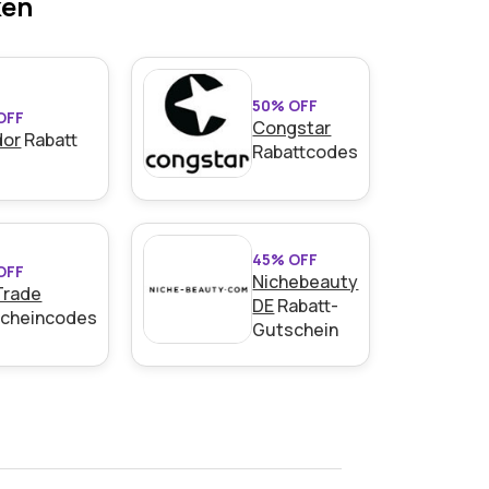
ken
50% OFF
OFF
Congstar
dor
Rabatt
Rabattcodes
45% OFF
OFF
Nichebeauty
Trade
DE
Rabatt-
cheincodes
Gutschein