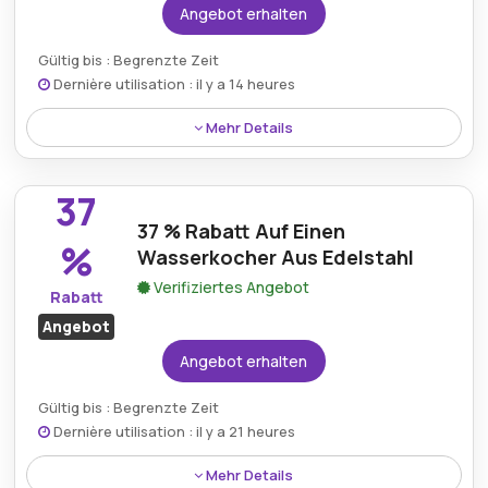
Angebot erhalten
Gültig bis : Begrenzte Zeit
Dernière utilisation : il y a 14 heures
Mehr Details
Sparen Sie 40 % auf die Thermo-LED-Dusche – ein
modernes Duscherlebnis mit LED-Beleuchtung und
37
Temperaturregelung – jetzt zu einem reduzierten
37 % Rabatt Auf Einen
Preis.
%
Wasserkocher Aus Edelstahl
Verifiziertes Angebot
Rabatt
Angebot
Angebot erhalten
Gültig bis : Begrenzte Zeit
Dernière utilisation : il y a 21 heures
Mehr Details