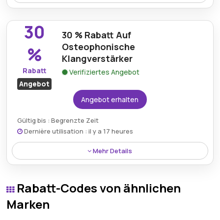
Sichern Sie sich 37 % Rabatt auf den Edelstahl-
Wasserkocher, einen eleganten Wasserkocher, der
30
Wasser schnell und effizient zum Kochen bringt –
30 % Rabatt Auf
jetzt zum reduzierten Preis.
Osteophonische
%
Klangverstärker
Rabatt
Verifiziertes Angebot
Angebot
Angebot erhalten
Gültig bis : Begrenzte Zeit
Dernière utilisation : il y a 17 heures
Mehr Details
Sichern Sie sich 30 % Rabatt auf den Osteophonic
Sound Amplifier, ein innovatives Gerät zur
Rabatt-Codes von ähnlichen
Klangverstärkung – jetzt zum reduzierten Preis
erhältlich.
Marken