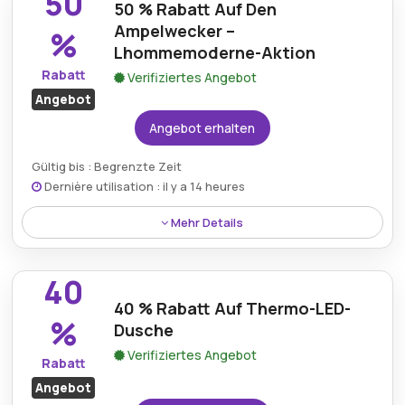
50
Speichern und Übertragen von Dateien – jetzt zu
50 % Rabatt Auf Den
einem stark reduzierten Preis.
Ampelwecker –
%
Lhommemoderne-Aktion
Rabatt
Verifiziertes Angebot
Angebot
Angebot erhalten
Gültig bis : Begrenzte Zeit
Dernière utilisation : il y a 14 heures
Mehr Details
Sichern Sie sich 50 % Rabatt auf den Ampelwecker,
ein praktisches und praktisches Gadget, das Ihnen
40
hilft, jeden Tag pünktlich aufzuwachen – jetzt zum
40 % Rabatt Auf Thermo-LED-
halben Preis.
%
Dusche
Verifiziertes Angebot
Rabatt
Angebot