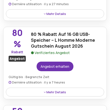
Dernière utilisation : il y a 27 minutes
Mehr Details
Mit dem Lhommemoderne.fr-Gutschein sichern Sie
sich bis zu 85 % Rabatt auf eine große Auswahl an
80
Artikeln, darunter Technik, Haushaltswaren und
80 % Rabatt Auf 16 GB USB-
Accessoires.
Speicher – L Homme Moderne
%
Gutschein August 2026
Rabatt
Verifiziertes Angebot
Angebot
Angebot erhalten
Gültig bis : Begrenzte Zeit
Dernière utilisation : il y a 7 heures
Mehr Details
Profitieren Sie von 80 % Rabatt auf den 16-GB-USB-
Speicher – ein tolles Angebot zum einfachen