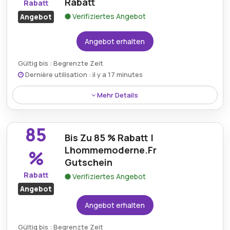
Rabatt
Rabatt
Verifiziertes Angebot
Angebot
Angebot erhalten
Gültig bis : Begrenzte Zeit
Dernière utilisation : il y a 17 minutes
Mehr Details
Mit dem Lhommemoderne-Rabattcode sparen Sie 10
€ bei Ihrer ersten Bestellung und können so noch
85
günstiger Gadgets, Wohndeko und mehr kaufen.
Bis Zu 85 % Rabatt |
Lhommemoderne.Fr
%
Gutschein
Rabatt
Verifiziertes Angebot
Angebot
Angebot erhalten
Gültig bis : Begrenzte Zeit