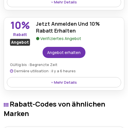
Mehr Details
Ein Leonardo-hotels.de Gutschein bietet 10% auf
alles rund um die Buchung, wodurch Reisende bei
10%
Jetzt Anmelden Und 10%
jeder Reservierung konstante Ersparnisse erhalten.
Rabatt Erhalten
Rabatt
Verifiziertes Angebot
Angebot
Angebot erhalten
Gültig bis : Begrenzte Zeit
Dernière utilisation : il y a 6 heures
Mehr Details
Durch die Anmeldung bei Leonardo Hotels DE wird ein
10% Rabatt freigeschaltet, der neuen Mitgliedern
Rabatt-Codes von ähnlichen
sofortige Ersparnisse bei ihrer ersten Buchung
garantiert.
Marken