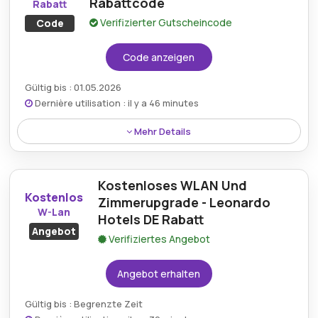
Rabattcode
Rabatt
Verifizierter Gutscheincode
Code
Code anzeigen
Gültig bis : 01.05.2026
Dernière utilisation : il y a 46 minutes
Mehr Details
Ein Leonardo Hotels DE Rabattcode bietet 15% auf
das gesamte Sortiment, wodurch Reisende die
Kostenloses WLAN Und
Möglichkeit haben, Premium-Aufenthalte zu
Kostenlos
reduzierten Preisen an allen Standorten zu buchen.
Zimmerupgrade - Leonardo
W-Lan
Hotels DE Rabatt
Angebot
Verifiziertes Angebot
Angebot erhalten
Gültig bis : Begrenzte Zeit