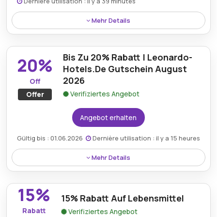
Dernière utilisation : il y a 39 minutes
Mehr Details
Kostenloses WLAN und kostenfreie Zimmer-
Upgrades sind über Leonardo Hotels DE Rabatte
Bis Zu 20% Rabatt | Leonardo-
verfügbar, was jedem Aufenthalt zusätzlichen
20%
Komfort und Wert verleiht.
Hotels.De Gutschein August
2026
Off
Verifiziertes Angebot
Offer
Angebot erhalten
Gültig bis : 01.06.2026
Dernière utilisation : il y a 15 heures
Mehr Details
Leonardo-hotels.de Gutscheine im August 2026
bieten bis zu 20% Rabatt, sodass Kunden
15%
hervorragende Ersparnisse bei ihren
15% Rabatt Auf Lebensmittel
Hotelbuchungen genießen können.
Rabatt
Verifiziertes Angebot