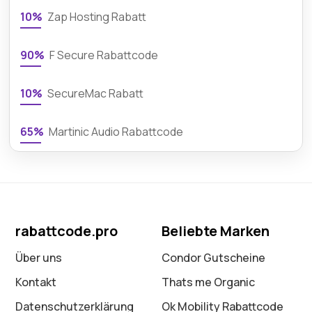
10%
Zap Hosting Rabatt
90%
F Secure Rabattcode
10%
SecureMac Rabatt
65%
Martinic Audio Rabattcode
rabattcode.pro
Beliebte Marken
Über uns
Condor Gutscheine
Kontakt
Thats me Organic
Datenschutz­erklärung
Ok Mobility Rabattcode