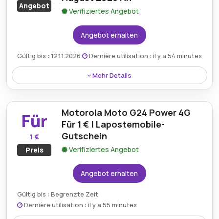
Angebot
Verifiziertes Angebot
Angebot erhalten
Gültig bis : 12.11.2026
Dernière utilisation : il y a 54 minutes
Mehr Details
Melden Sie sich bei La Poste Mobile an und erhalten
Sie Zugriff auf Aktionen, Sonderangebote und
Motorola Moto G24 Power 4G
aktuelle Angebote. So können Neukunden optimal
Für
sparen und bleiben über die besten
Für 1 € | Lapostemobile-
Mobilfunkangebote informiert.
Gutschein
1 €
Verifiziertes Angebot
Preis
Angebot erhalten
Gültig bis : Begrenzte Zeit
Dernière utilisation : il y a 55 minutes