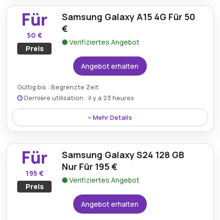
fantastisches Angebot für ein hochwertiges
Für
Samsung Galaxy A15 4G Für 50
Smartphone zu einem unglaublich günstigen Preis –
ein hervorragendes Preis-Leistungs-Verhältnis.
€
50 €
Verifiziertes Angebot
Preis
Angebot erhalten
Gültig bis : Begrenzte Zeit
Dernière utilisation : il y a 23 heures
Mehr Details
Sichern Sie sich das Samsung Galaxy A15 4G für nur
50 € und sichern Sie sich so ein zuverlässiges
Für
Samsung Galaxy S24 128 GB
Smartphone mit tollen Funktionen zu einem
erschwinglichen Preis – perfekt für alle, die ihr
Nur Für 195 €
195 €
Mobilgerät aufrüsten möchten.
Verifiziertes Angebot
Preis
Angebot erhalten