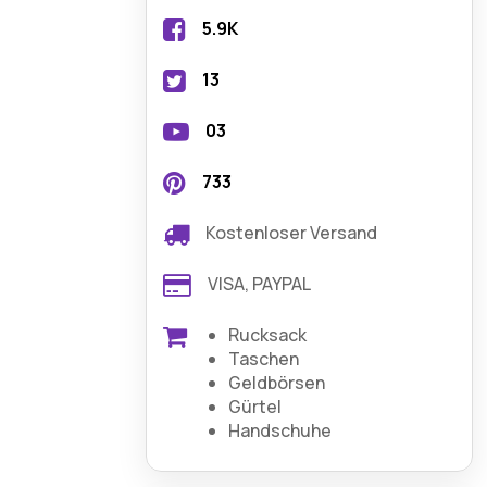
5.9K
13
03
733
Kostenloser Versand
VISA, PAYPAL
Rucksack
Taschen
Geldbörsen
Gürtel
Handschuhe