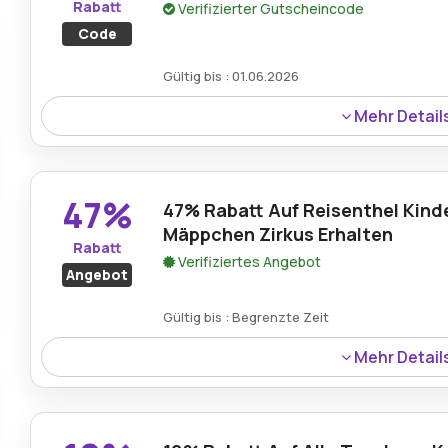
Rabatt
Verifizierter Gutscheincode
Code
Gültig bis : 01.06.2026
Mehr Detail
Ein Rabatt von 20% ist auf alle Artikel bei Koffer erhält
Reiseutensilien zu reduzierten Preisen genießen können
47%
47% Rabatt Auf Reisenthel Kinde
Mäppchen Zirkus Erhalten
Rabatt
Verifiziertes Angebot
Angebot
Gültig bis : Begrenzte Zeit
Mehr Detail
Ein Rabatt von 47% ist auf das Reisenthel Kinder-Mäppche
lustiges Design mit langlebiger Qualität verbindet.