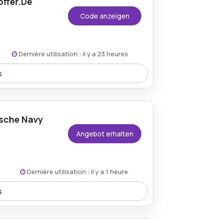
offer.De
Code anzeigen
Dernière utilisation : il y a 23 heures
s
dass Kunden stilvolle und langlebige
asche Navy
Angebot erhalten
Dernière utilisation : il y a 1 heure
s
 kommt mit einem Rabatt von 40%, ideal für