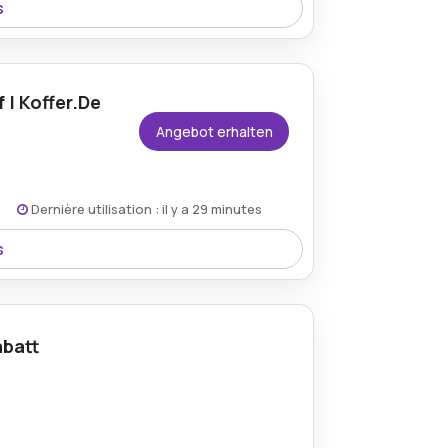
s
Koffer Rabattcode – stilvolles Gepäck
 | Koffer.De
Angebot erhalten
Dernière utilisation : il y a 29 minutes
s
zu 60% sparen, wobei eine große Auswahl
abatt