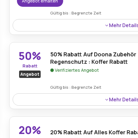
Angebot erhalten
Gültig bis : Begrenzte Zeit
Mehr Detail
Koffer bietet kostenlosen Versand für Bestellungen an,
Produkte bequem und ohne zusätzliche Lieferkosten überal
50%
50% Rabatt Auf Doona Zubehör
Regenschutz : Koffer Rabatt
Rabatt
Verifiziertes Angebot
Angebot
Gültig bis : Begrenzte Zeit
Mehr Detail
Genießen Sie 50% Rabatt auf den Doona-Zubehör-Regen
Funktionalität als auch Wert für stilvolle Reisebedürfniss
20%
20% Rabatt Auf Alles Koffer Ra