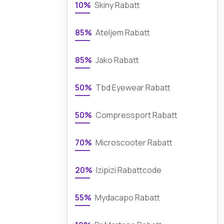
10%
Skiny Rabatt
85%
Ateljem Rabatt
85%
Jako Rabatt
50%
Tbd Eyewear Rabatt
50%
Compressport Rabatt
70%
Microscooter Rabatt
20%
Izipizi Rabattcode
55%
Mydacapo Rabatt