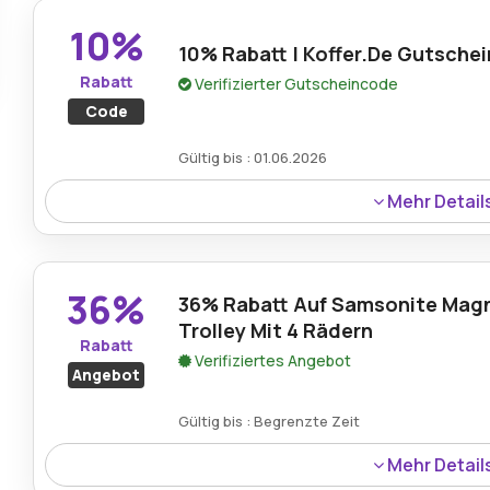
10%
10% Rabatt | Koffer.De Gutschei
Rabatt
Verifizierter Gutscheincode
Code
Gültig bis : 01.06.2026
Mehr Detail
Koffer.de bietet einen Rabattgutschein von 10%, der ho
erschwinglicher macht, die Zuverlässigkeit und Stil komb
36%
36% Rabatt Auf Samsonite Ma
Trolley Mit 4 Rädern
Rabatt
Verifiziertes Angebot
Angebot
Gültig bis : Begrenzte Zeit
Mehr Detail