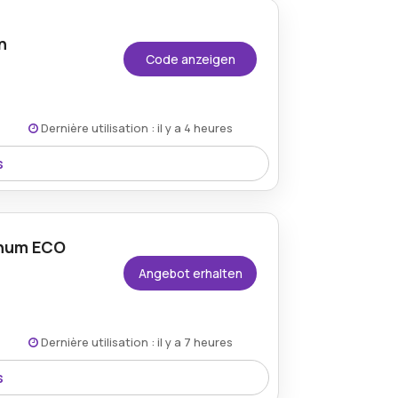
n
Code anzeigen
Dernière utilisation : il y a 4 heures
s
chwertige Reiseaccessoires für Kunden
iniert suchen.
gnum ECO
Angebot erhalten
Dernière utilisation : il y a 7 heures
s