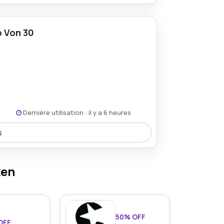
tzt 36% reduziert und bietet
beitung im Reisegepäck.
b Von 30
Dernière utilisation : il y a 6 heures
s
enlose Rücksendungen genießen, was
zuverlässigem Kundenservice
ken
50% OFF
OFF