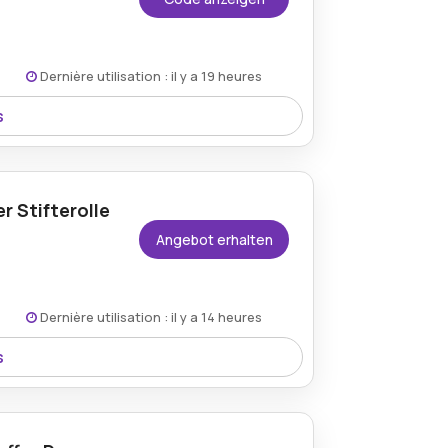
Dernière utilisation : il y a 19 heures
s
lich, wodurch Kunden hochwertige
.
r Stifterolle
Angebot erhalten
Dernière utilisation : il y a 14 heures
s
n „Pencil Roll Circus“ verfügbar, das ein