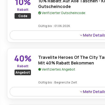
10%
10% Rabatt Auf Alle Taschen - K
Gutscheincode
Rabatt
Verifizierter Gutscheincode
Code
Gültig bis : 01.06.2026
Mehr Detail
Ein Rabatt von 10% gilt für alle Taschen bei Koffer.de, so
Designs zu günstigeren Preisen erhalten.
40%
Travelite Heroes Of The City T
Mit 40% Rabatt Bekommen
Rabatt
Verifiziertes Angebot
Angebot
Gültig bis : Begrenzte Zeit
Mehr Detail
Die Travelite „Heroes of the City“-Tasche in Marineblau
stilvolle und praktische Nutzung.