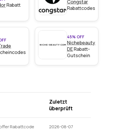
Congstar
dor
Rabatt
Rabattcodes
45% OFF
OFF
Nichebeauty
Trade
DE
Rabatt-
cheincodes
Gutschein
Zuletzt
überprüft
offer Rabattcode
2026-08-07