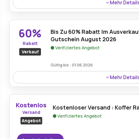
Mehr Detail
Genieße 10% Rabatt auf das gesamte Sortiment mit dem 
und Reiseaccessoires für jede Reise und jeden Anlass.
60%
Bis Zu 60% Rabatt Im Ausverkauf
Gutschein August 2026
Rabatt
Verifiziertes Angebot
Verkauf
Gültig bis : 01.06.2026
Mehr Detail
Käufer können während des Verkaufs bei Koffer.de bis 
an erstklassigem Reisegepäck angeboten wird.
Kostenlos
Kostenloser Versand : Koffer R
Versand
Verifiziertes Angebot
Angebot