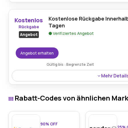
Der Samsonite Magnum ECO Trolley mit vier Rollen ist je
Nachhaltigkeit, Funktionalität sowie hochwertige Verar
Kostenlose Rückgabe Innerhal
Kostenlos
Tagen
Rückgabe
Verifiziertes Angebot
Angebot
Angebot erhalten
Gültig bis : Begrenzte Zeit
Mehr Detail
Kunden können bei Koffer innerhalb von 30 Tagen kost
sorgenfreies Einkaufen mit zusätzlichem Komfort und 
Rabatt-Codes von ähnlichen Mar
gewährleistet.
90% OFF
25% 