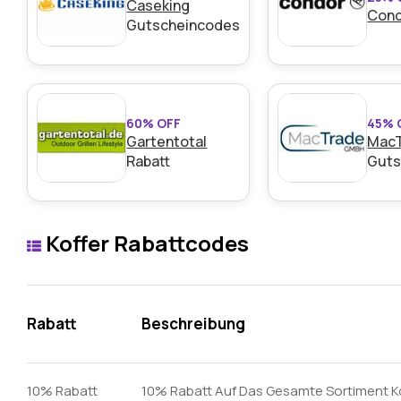
Caseking
Con
Gutscheincodes
60% OFF
45% 
Gartentotal
Mac
Rabatt
Guts
Koffer Rabattcodes
Rabatt
Beschreibung
10% Rabatt
10% Rabatt Auf Das Gesamte Sortiment K