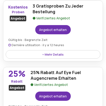
alle Beauty-Produkte und ermöglicht es,
3 Gratisproben Zu Jeder
verschiedene Hautpflege-Essentials zu einem
Kostenlos
reduzierten Preis zu entdecken.
Bestellung
Proben
Verifiziertes Angebot
Angebot
Angebot erhalten
Gültig bis : Begrenzte Zeit
Dernière utilisation : il y a 12 heures
Mehr Details
Jeder qualifizierte Einkauf bei Kiehls enthält drei
kostenlose Proben, damit Kunden zusätzliche
25%
25% Rabatt Auf Eye Fuel
Produkte ohne zusätzliche Kosten ausprobieren
können.
Augencreme Erhalten
Rabatt
Verifiziertes Angebot
Angebot
Angebot erhalten