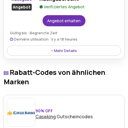
Verifiziertes Angebot
Angebot
Angebot erhalten
Gültig bis : Begrenzte Zeit
Dernière utilisation : il y a 18 heures
Mehr Details
Kiehls bietet eine 28-tägige kostenlose
Rückgabegarantie, wodurch Rücksendungen
Rabatt-Codes von ähnlichen
innerhalb des angegebenen Zeitraums für
Kundenzufriedenheit und Einkaufssicherheit möglich
Marken
sind.
90% OFF
Caseking
Gutscheincodes