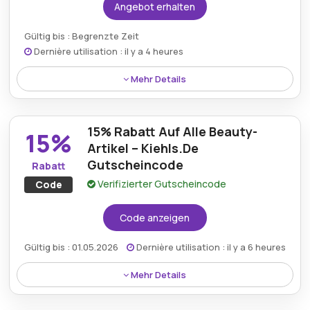
Angebot erhalten
Gültig bis : Begrenzte Zeit
Dernière utilisation : il y a 4 heures
Mehr Details
Eine 30% Reduzierung wird derzeit auf das Breakout
Control Blemish Treatment durch den Kiehls DE
15% Rabatt Auf Alle Beauty-
Rabatt angeboten und unterstützt eine klarere Haut
15%
durch gezielte Pflege.
Artikel – Kiehls.De
Gutscheincode
Rabatt
Verifizierter Gutscheincode
Code
Code anzeigen
Gültig bis : 01.05.2026
Dernière utilisation : il y a 6 heures
Mehr Details
Der Kiehls.de-Gutscheincode bietet 15% Rabatt auf