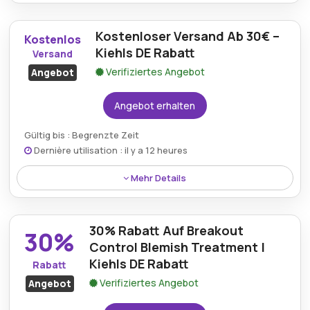
Ein 20% Rabatt ist auf der gesamten Website mit
einem gültigen Kiehls-Rabattcode verfügbar und
Kostenloser Versand Ab 30€ –
bietet Hautpflege-Enthusiasten reduzierte Preise
Kostenlos
auf eine große Auswahl an hochwertigen
Kiehls DE Rabatt
Versand
Selbstpflegeprodukten.
Verifiziertes Angebot
Angebot
Angebot erhalten
Gültig bis : Begrenzte Zeit
Dernière utilisation : il y a 12 heures
Mehr Details
Kunden, die mehr als 30€ ausgeben, profitieren vom
kostenlosen Versand durch den Kiehls DE Rabatt,
30% Rabatt Auf Breakout
was das Einkaufserlebnis durch zusätzlichen
30%
Komfort verbessert.
Control Blemish Treatment |
Kiehls DE Rabatt
Rabatt
Verifiziertes Angebot
Angebot