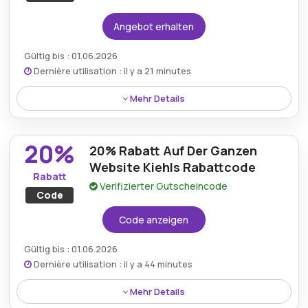
Angebot erhalten
Gültig bis : 01.06.2026
Dernière utilisation : il y a 21 minutes
Mehr Details
Der Kiehls.de-Gutschein bietet bis zu 40% Rabatt
auf ausgewählte Sale-Artikel und gewährt Käufern
20%
20% Rabatt Auf Der Ganzen
für einen begrenzten Aktionszeitraum Zugang zu
herausragenden Hautpflegeangeboten.
Website Kiehls Rabattcode
Rabatt
Verifizierter Gutscheincode
Code
Code anzeigen
Gültig bis : 01.06.2026
Dernière utilisation : il y a 44 minutes
Mehr Details