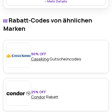
Mehr Details
Profitieren Sie von einem kostenlosen 30-tägigen
Rückgaberecht, das ein risikofreies Einkaufserlebnis
Rabatt-Codes von ähnlichen
gewährleistet und für zusätzlichen Komfort und
Kundenzufriedenheit die Flexibilität bietet, Einkäufe
Marken
innerhalb eines Monats zurückzugeben.
90% OFF
Caseking
Gutscheincodes
25% OFF
Condor
Rabatt