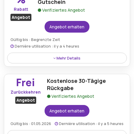
Gutschein
Rabatt
Verifiziertes Angebot
Angebot
Angebot erhalten
Gültig bis : Begrenzte Zeit
Dernière utilisation : il y a 4 heures
Mehr Details
Genießen Sie 69 % Rabatt auf den „You're A Star“-
Anhänger mit einem Gutschein von Kate Spade. Dies
Frei
Kostenlose 30-Tägige
ist die ideale Gelegenheit, ein bezauberndes und
stilvolles Accessoire zu einem erheblichen
Rückgabe
Zurückkehren
Preisnachlass zu besitzen.
Verifiziertes Angebot
Angebot
Angebot erhalten
Gültig bis : 01.05.2026
Dernière utilisation : il y a 5 heures