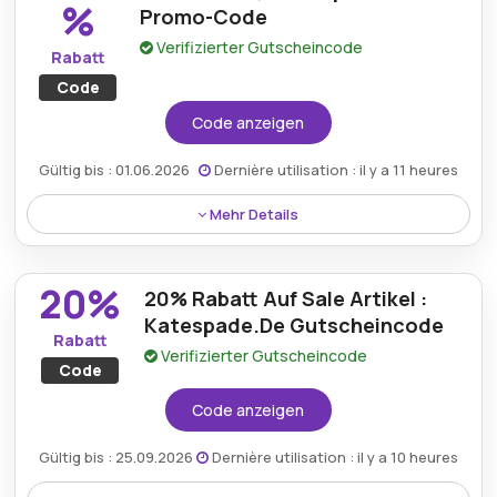
%
Promo-Code
Kollektion der Marke.
Verifizierter Gutscheincode
Rabatt
Code
Code anzeigen
Gültig bis : 01.06.2026
Dernière utilisation : il y a 11 heures
Mehr Details
Profitieren Sie von 30 % Rabatt mit einem Promo-
Code von Kate Spade und erhalten Sie für einen
20%
20% Rabatt Auf Sale Artikel :
begrenzten Zeitraum ein hervorragendes Angebot
für eine Reihe modischer Accessoires, Handtaschen
Katespade.De Gutscheincode
Rabatt
und stilvoller Kleidung.
Verifizierter Gutscheincode
Code
Code anzeigen
Gültig bis : 25.09.2026
Dernière utilisation : il y a 10 heures