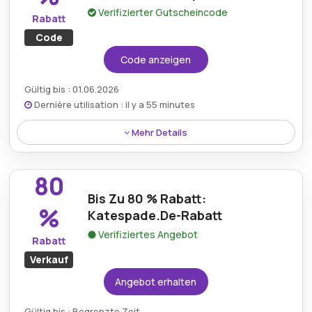
Verifizierter Gutscheincode
Rabatt
Code
Code anzeigen
Gültig bis : 01.06.2026
Dernière utilisation : il y a 55 minutes
Mehr Details
Der Aktionscode von Kate Spade bietet 30 % Rabatt
auf ausgewählte Einkäufe und bietet damit eine
80
hervorragende Gelegenheit, für begrenzte Zeit
Bis Zu 80 % Rabatt:
erstklassige Modeaccessoires zu reduzierten
%
Katespade.De-Rabatt
Preisen zu genießen.
Verifiziertes Angebot
Rabatt
Verkauf
Angebot erhalten
Gültig bis : Begrenzte Zeit