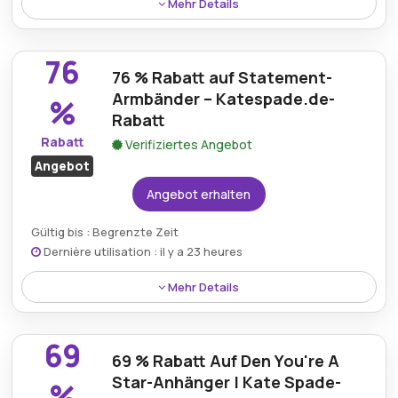
Mehr Details
Käufer können mit einem gültigen Katespade.de-
Gutscheincode einen großzügigen 20%-Rabatt auf
76
eine große Auswahl an Sale-Artikeln genießen.
76 % Rabatt auf Statement-
Armbänder – Katespade.de-
%
Rabatt
Rabatt
Verifiziertes Angebot
Angebot
Angebot erhalten
Gültig bis : Begrenzte Zeit
Dernière utilisation : il y a 23 heures
Mehr Details
Sparen Sie 76 % auf ein Statement-Armband mit
Katespade.de-Rabatt und verleihen Sie jedem Outfit
69
eine mutige und elegante Note mit einem
69 % Rabatt Auf Den You're A
wunderschön gefertigten Schmuckstück zum
Star-Anhänger | Kate Spade-
%
reduzierten Preis.