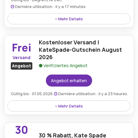
Dernière utilisation : il y a 17 minutes
Mehr Details
Erhalten Sie bis zu 80 % Rabatt bei Katespade.de mit
einem exklusiven Rabatt, der Luxusmodeartikel
Kostenloser Versand |
erschwinglicher macht, während Sie online
Frei
hochwertige Designerprodukte kaufen.
KateSpade-Gutschein August
2026
Versand
Verifiziertes Angebot
Angebot
Angebot erhalten
Gültig bis : 01.05.2026
Dernière utilisation : il y a 23 heures
Mehr Details
Profitieren Sie vom kostenlosen Versand mit einem
Kate Spade-Gutschein und sorgen Sie für ein
30
nahtloses Einkaufserlebnis ohne zusätzliche
30 % Rabatt, Kate Spade
Versandkosten für ausgewählte Artikel aus der