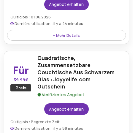
Angebot erhalten
Gültig bis : 01.06.2026
Dernière utilisation : il y a 44 minutes
Mehr Details
Rabatt:
Mit JoyyeLife Discount profitieren Käufer
von kostenlosen Lieferservices für alle
Quadratische,
qualifizierten Einkäufe, wodurch zusätzliche
Zusammensetzbare
Für
Versandkosten entfallen.
Couchtische Aus Schwarzem
Glas : Joyyelife.com
39.99€
Mindestkaufbetrag:
Kein Minimum erforderlich
Gutschein
Preis
Berechtigung:
Für alle Kunden
Verifiziertes Angebot
Art des Angebots:
Zeitlich begrenztes Angebot
Angebot erhalten
Kumulierbar:
Kombinierbar mit anderen Aktionen
Gültig bis : Begrenzte Zeit
Bedingungen:
Weitere Informationen finden Sie
Dernière utilisation : il y a 59 minutes