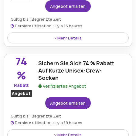
Angebot erhalten
Gültig bis : Begrenzte Zeit
Dernière utilisation : il y a 16 heures
Mehr Details
Kaufen Sie ein modisches Herren-Poloshirt von Tom
Tailor und profitieren Sie von außergewöhnlichen 76
74
% Rabatt auf den regulären Preis.
Sichern Sie Sich 74 % Rabatt
Auf Kurze Unisex-Crew-
%
Socken
Rabatt
Verifiziertes Angebot
Angebot
Angebot erhalten
Gültig bis : Begrenzte Zeit
Dernière utilisation : il y a 19 heures
Mehr Details