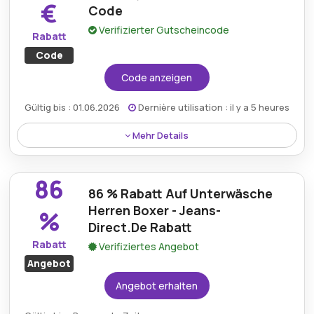
€
Code
Verifizierter Gutscheincode
Rabatt
Code
Code anzeigen
Gültig bis : 01.06.2026
Dernière utilisation : il y a 5 heures
Mehr Details
Mit einem speziellen Aktionscode von Jeans Direct
erhalten Sie einen großzügigen Preisnachlass von 30
86
€ auf stylische Jeans.
86 % Rabatt Auf Unterwäsche
Herren Boxer - Jeans-
%
Direct.De Rabatt
Rabatt
Verifiziertes Angebot
Angebot
Angebot erhalten