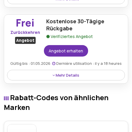
Sichern Sie sich für begrenzte Zeit einen
unschlagbaren Rabatt von 74 % auf hochwertige
Frei
Kostenlose 30-Tägige
Unisex-Kurz-Crew-Socken.
Rückgabe
Zurückkehren
Verifiziertes Angebot
Angebot
Angebot erhalten
Gültig bis : 01.05.2026
Dernière utilisation : il y a 18 heures
Mehr Details
Profitieren Sie von einer problemlosen Rückgabe
innerhalb von 30 Tagen ohne zusätzliche Kosten für
Rabatt-Codes von ähnlichen
alle berechtigten Einkäufe.
Marken