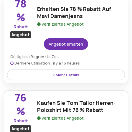
78
bequemes Heimsocken-Einzelpaket.
Erhalten Sie 78 % Rabatt Auf
%
Mavi Damenjeans
Verifiziertes Angebot
Rabatt
Angebot
Angebot erhalten
Gültig bis : Begrenzte Zeit
Dernière utilisation : il y a 16 heures
Mehr Details
Kaufen Sie jetzt Damenjeans von Mavi und sichern
Sie sich einen satten Preisnachlass von 78 % auf
76
ausgewählte Modelle.
Kaufen Sie Tom Tailor Herren-
%
Poloshirt Mit 76 % Rabatt
Verifiziertes Angebot
Rabatt
Angebot