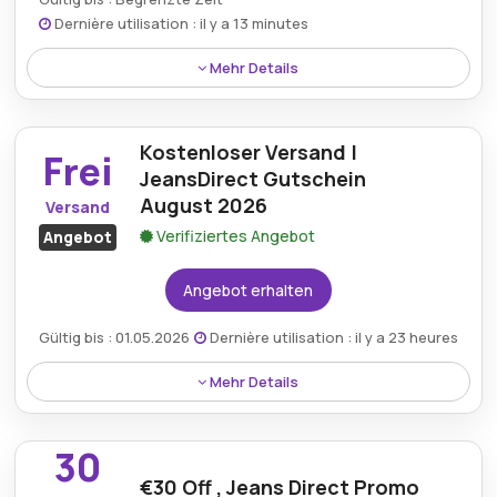
Dernière utilisation : il y a 13 minutes
Mehr Details
Sparen Sie bis zu 90 % auf ausgewählte Styles mit
beachtlichen Rabatten bei Jeans-direct.de.
Kostenloser Versand |
Frei
JeansDirect Gutschein
August 2026
Versand
Verifiziertes Angebot
Angebot
Angebot erhalten
Gültig bis : 01.05.2026
Dernière utilisation : il y a 23 heures
Mehr Details
Profitieren Sie vom kostenlosen Versand für alle
Einkäufe, indem Sie einen verifizierten JeansDirect-
30
Gutschein verwenden.
€30 Off , Jeans Direct Promo