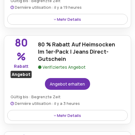
Gültig bis : Begrenzte Zeit
Dernière utilisation : il y a 19 heures
Mehr Details
Profitieren Sie von unglaublichen 86 % Rabatt auf
hochwertige Herren-Boxerunterwäsche bei Jeans-
80
direct.de.
80 % Rabatt Auf Heimsocken
Im 1er-Pack | Jeans Direct-
%
Gutschein
Rabatt
Verifiziertes Angebot
Angebot
Angebot erhalten
Gültig bis : Begrenzte Zeit
Dernière utilisation : il y a 3 heures
Mehr Details
Sichern Sie sich mit Jeans Direct-Gutscheinen einen
beeindruckenden Preisnachlass von 80 % auf ein