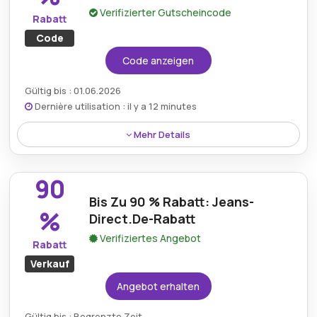
Verifizierter Gutscheincode
Rabatt
Code
Code anzeigen
Gültig bis : 01.06.2026
Dernière utilisation : il y a 12 minutes
Mehr Details
Genießen Sie einen exklusiven Rabatt von 35 %,
indem Sie einen speziellen Aktionscode für Jeans
90
verwenden, die bei Jeans Direct erhältlich sind.
Bis Zu 90 % Rabatt: Jeans-
%
Direct.De-Rabatt
Verifiziertes Angebot
Rabatt
Verkauf
Angebot erhalten
Gültig bis : Begrenzte Zeit