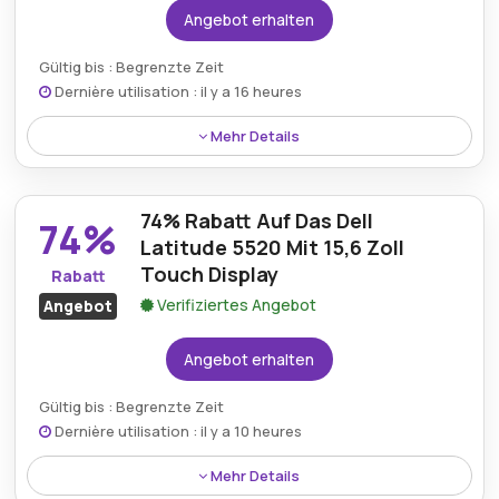
Angebot erhalten
Art des Angebots:
Zeitlich begrenztes Angebot
Gültig bis : Begrenzte Zeit
Kumulierbar:
Kombinierbar mit anderen Aktionen.
Dernière utilisation : il y a 16 heures
Bedingungen:
Weitere Informationen finden Sie
Mehr Details
in den Bedingungen auf der Website des Händlers.
Erhalten Sie bis zu 77% Rabatt auf das HP EliteBook
845 G8 14 Zoll Full HD (1920x1080) und profitieren Sie
74% Rabatt Auf Das Dell
von erheblichen Ersparnissen bei Premium-Laptops.
74%
Latitude 5520 Mit 15,6 Zoll
Touch Display
Rabatt
Verifiziertes Angebot
Angebot
Angebot erhalten
Gültig bis : Begrenzte Zeit
Dernière utilisation : il y a 10 heures
Mehr Details