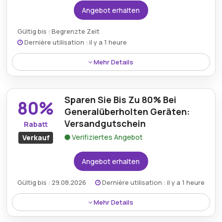
Angebot erhalten
Gültig bis : Begrenzte Zeit
Dernière utilisation : il y a 1 heure
Mehr Details
Genießen Sie kostenlosen Versand bei Bestellungen
über 59€ bei IT Versand – für zusätzlichen Wert und
Sparen Sie Bis Zu 80% Bei
Komfort beim Online-Shopping.
80%
Generalüberholten Geräten:
Versandgutschein
Rabatt
Verifiziertes Angebot
Verkauf
Angebot erhalten
Gültig bis : 29.08.2026
Dernière utilisation : il y a 1 heure
Mehr Details