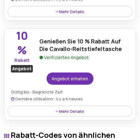
Mehr Details
20 % Rabatt auf die Kingsland KLJAM Slipper –
Premium-Komfort für alle Pferdeliebhaber.
10
Genießen Sie 10 % Rabatt Auf
%
Die Cavallo-Reitstiefeltasche
Verifiziertes Angebot
Rabatt
Angebot
Angebot erhalten
Gültig bis : Begrenzte Zeit
Dernière utilisation : il y a 6 heures
Mehr Details
Sparen Sie 10 % auf die Cavallo-Reitstiefeltasche
und schützen Sie Ihre Reitstiefel zum reduzierten
Rabatt-Codes von ähnlichen
Preis.