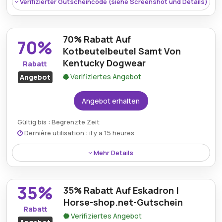
Verifizierter Gutscheincode (siehe Screenshot und Details)
Bedingungen:
Weitere Informationen finden Sie
in den Bedingungen auf der Website des Händlers.
70% Rabatt Auf
70%
Kotbeutelbeutel Samt Von
Kentucky Dogwear
Rabatt
Verifiziertes Angebot
Angebot
Angebot erhalten
Gültig bis : Begrenzte Zeit
Dernière utilisation : il y a 15 heures
Rabatt:
Erhalten Sie 5€ Ersparnis auf KellX-
Markenartikel mit dem Horse-shop.net-
Mehr Details
Gutscheincode.
Rabatt:
Erhalten Sie 70% Rabatt auf
Mindestkaufbetrag:
Kein Minimum erforderlich
35%
Kotbeutelbeutel aus Samt von Kentucky Dogwear.
35% Rabatt Auf Eskadron |
Berechtigung:
Für alle Kunden
Horse-shop.net-Gutschein
Mindestkaufbetrag:
Kein Minimum erforderlich
Rabatt
Verifiziertes Angebot
Art des Angebots:
Zeitlich begrenztes Angebot