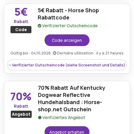
Rabatt:
Während der rabattaktion im August
5€
sparen kunden mindestens 15% auf alle artikel und
5€ Rabatt - Horse Shop
profitieren so von einem besseren preis-
Rabattcode
Rabatt
leistungs-verhältnis bei der verfügbaren auswahl.
Verifizierter Gutscheincode
Code
Mindestkaufbetrag:
Keine mindestausgaben
Code anzeigen
Berechtigung:
Für alle kunden
Gültig bis : 04.10.2026
Dernière utilisation : il y a 21 heures
Art des Angebots:
Zeitlich begrenztes angebot
Verifizierter Gutscheincode (siehe Screenshot und Details)
Kumulierbar:
Nicht mit anderen angeboten
kombinierbar
70% Rabatt Auf Kentucky
Bedingungen:
Weitere informationen finden sie
70%
in den geschäftsbedingungen auf der website
Dogwear Reflective
des händlers
Hundehalsband : Horse-
Rabatt
shop.net Gutschein
Angebot
Verifiziertes Angebot
Angebot erhalten