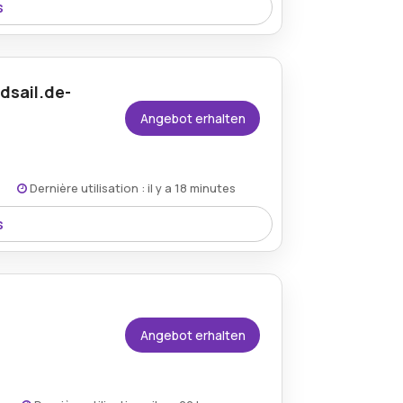
s
ei Holland Sail, indem Sie an der Kasse
dsail.de-
Angebot erhalten
Dernière utilisation : il y a 18 minutes
ar.
s
den Bedingungen auf der Website des
e beruhigt buchen, da Stornierungen
 Kosten möglich sind.
Angebot erhalten