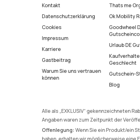
Kontakt
Thats me Or
Datenschutz­erklärung
Ok Mobility 
Cookies
Goodwheel 
Gutscheinc
Impressum
Urlaub DE Gu
Karriere
Kaufverhalte
Gastbeitrag
Geschlecht
Warum Sie uns vertrauen
Gutschein-St
können
Blog
Alle als „EXKLUSIV“ gekennzeichneten Rab
Angaben waren zum Zeitpunkt der Veröffe
Offenlegung:
Wenn Sie ein Produkt/ein St
haben, erhalten wir möglicherweise eine