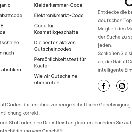
ganic
Kleiderkammer-Code
Entdecke die b
Rabattcode
Elektronikmarkt-Code
deutschen Top-M
DE
Code für
Mitglied des Mi
ode
Kosmetikgeschäfte
der Suche zu s
tscheine
Die besten aktiven
jeden.
Gutscheincodes
n nach
Schließen Sie 
Persönlichkeitstest für
an, die Rabatt
Käufer
atistiken
intelligente Ei
Wie wir Gutscheine
überprüfen
attCodes dürfen ohne vorherige schriftliche Genehmigung in
ntlichung korrekt.
ück Stoff oder eine Dienstleistung kaufen, nachdem Sie auf
 Entschädigung vom Geschäft.