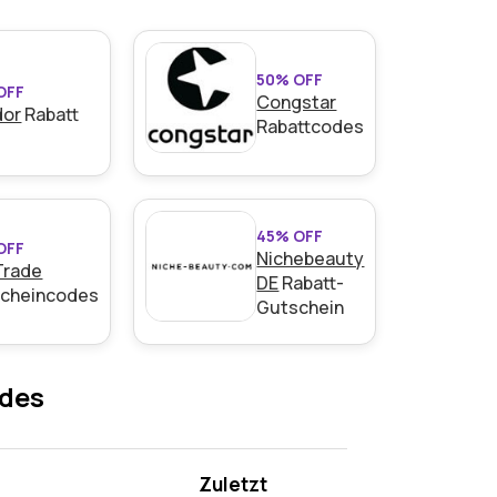
50% OFF
OFF
Congstar
dor
Rabatt
Rabattcodes
45% OFF
OFF
Nichebeauty
Trade
DE
Rabatt-
cheincodes
Gutschein
odes
Zuletzt