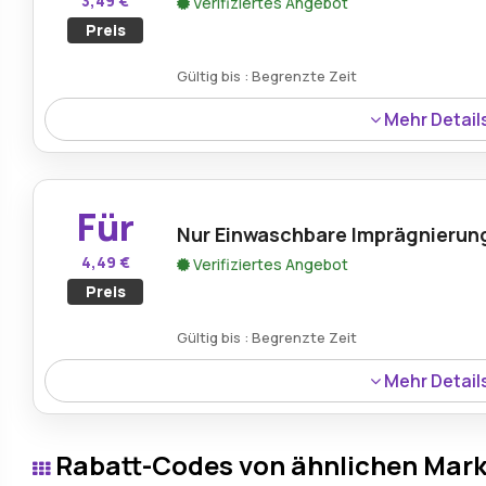
3,49 €
Verifiziertes Angebot
Preis
Gültig bis : Begrenzte Zeit
Mehr Detail
Vegane Fleckenbürste für nur 3,49 €, eine umweltfreund
Flecken.
Für
Nur Einwaschbare Imprägnierung
4,49 €
Verifiziertes Angebot
Preis
Gültig bis : Begrenzte Zeit
Mehr Detail
Einwasch-Imprägnierer für 4,49 €, eine erschwingliche 
Textilien vor Feuchtigkeit.
Rabatt-Codes von ähnlichen Mar