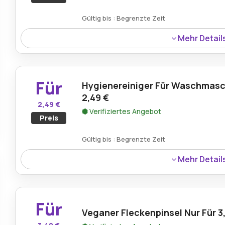
Gültig bis : Begrenzte Zeit
Mehr Detail
Reinigungspulver für 1,49 €, eine effektive Lösung für I
Für
Hygienereiniger Für Waschmasc
2,49 €
2,49 €
Verifiziertes Angebot
Preis
Gültig bis : Begrenzte Zeit
Mehr Detail
Waschmaschinen-Hygienereiniger für 2,49 €, ideal, um 
halten.
Für
Veganer Fleckenpinsel Nur Für 3