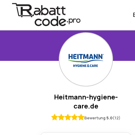
Heitmann-hygiene-
care.de
Bewertung
5.0
(12)