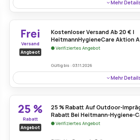
Mehr Detail
Bis zu 30 % Rabatt auf ausgewählte Produkte mit dem H
dem Sie bei Hygiene- und Reinigungsprodukten sparen 
Frei
Kostenloser Versand Ab 20 € |
HeitmannHygieneCare Aktion A
Versand
Verifiziertes Angebot
Angbeot
Gültig bis : 03.11.2026
Mehr Detail
Kostenloser Versand ab 20 €, damit Sie Ihre bevorzugten
können.
25 %
25 % Rabatt Auf Outdoor-Impräg
Rabatt Bei Heitmann-Hygiene-C
Rabatt
Verifiziertes Angebot
Angebot