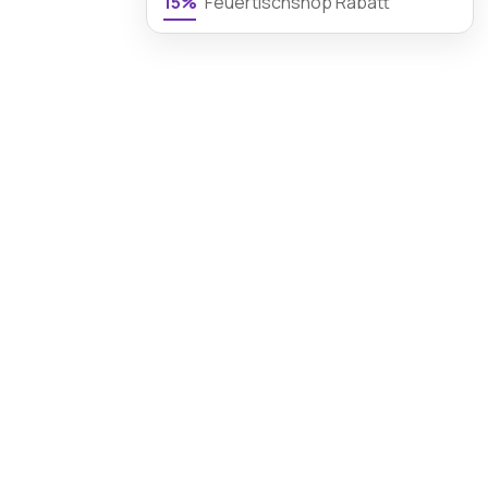
15%
Feuertischshop Rabatt