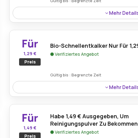
Gültig bis : Begrenzte Zeit
Mehr Detail
25 % Rabatt auf Outdoor-Imprägnierspray, perfekt zum
Textilien.
Für
Bio-Schnellentkalker Nur Für 1,2
1,29 €
Verifiziertes Angebot
Preis
Gültig bis : Begrenzte Zeit
Mehr Detail
en
Bio-Quick-Entkalker für nur 1,29 €, ein toller Preis, um I
Für
Habe 1,49 € Ausgegeben, Um
Reinigungspulver Zu Bekommen
1,49 €
Verifiziertes Angebot
Preis