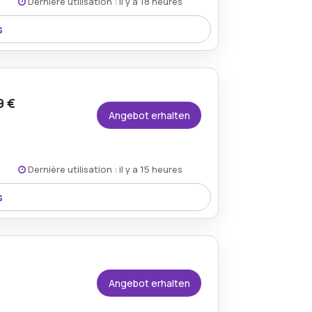
Dernière utilisation : il y a 18 heures
s
 Schutz Ihrer Outdoor-Ausrüstung und -
9 €
Angebot erhalten
Dernière utilisation : il y a 15 heures
s
hre Geräte in Topzustand zu halten.
Angebot erhalten