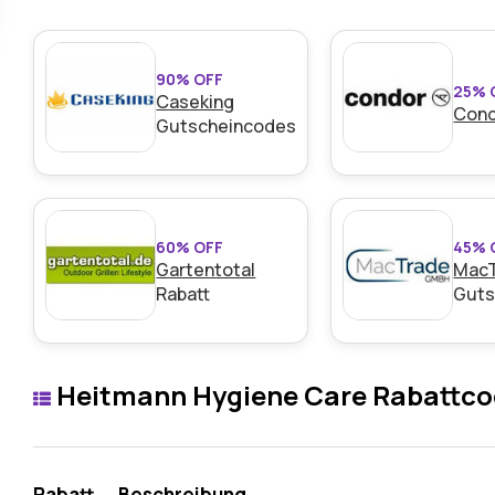
90% OFF
25% 
Caseking
Con
Gutscheincodes
60% OFF
45% 
Gartentotal
Mac
Rabatt
Guts
Heitmann Hygiene Care Rabattc
Rabatt
Beschreibung