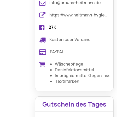
info@brauns-heitmann.de
https://www.heitmann-hygiene-care.de/
27K
Kostenloser Versand
PAYPAL
Wäschepflege
Desinfektionsmittel
Imprägniermittel Gegen Insekt
Textilfarben
Gutschein des Tages