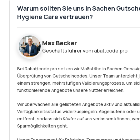
Warum sollten Sie uns in Sachen Gutsc
Hygiene Care vertrauen?
Max Becker
Geschäftsführer von rabattcode.pro
Bei Rabattcode.pro setzen wir Maßstäbe in Sachen Genauigk
Überprüfung von Gutscheincodes. Unser Team unterzieht
einem strengen, mehrstufigen Validierungsprozess, um sich
funktionierende Angebote unsere Nutzer erreichen.
Wir überwachen alle gelisteten Angebote aktiv und aktualisi
Verfügbarkeitsstatus widerzuspiegeln. Abgelaufene ode
entfernt, sodass sich Käufer auf uns verlassen können, we
Sparmöglichkeiten geht.
Unser Engagement für Präzision, Transparenz und konseque