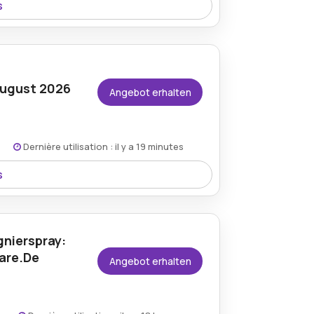
s
eitmann Hygiene Care Gutschein, mit
können.
ugust 2026
Angebot erhalten
Dernière utilisation : il y a 19 minutes
s
 Reinigungsutensilien günstiger bestellen
nierspray:
are.De
Angebot erhalten