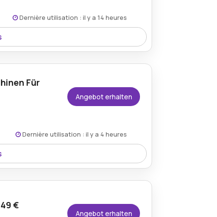
Dernière utilisation : il y a 14 heures
s
hre täglichen Reinigungsaufgaben.
hinen Für
Angebot erhalten
Dernière utilisation : il y a 4 heures
s
Ihre Waschmaschine frisch und sauber zu
,49 €
Angebot erhalten