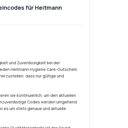
heincodes für Heitmann
eit und Zuverlässigkeit bei der
 jeden Heitmann Hygiene Care-Gutschein
erzustellen, dass nur gültige und
eren sie kontinuierlich, um den aktuellen
r unzuverlässige Codes werden umgehend
nn es um stets genaue und aktuelle
nte Qualitätskontrolle ist der Grund,