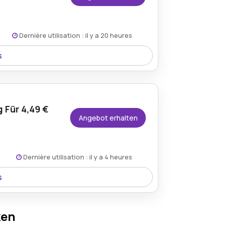
Dernière utilisation : il y a 20 heures
s
liche Option zum Entfernen hartnäckiger
 Für 4,49 €
Angebot erhalten
Dernière utilisation : il y a 4 heures
s
Lösung zum Schutz Ihrer Kleidung und
ken