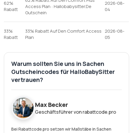
62% Rabatt Auf Den Comfort Plus
62%
2026-08-
Access Plan : Hallobabysitter.De
Rabatt
04
Gutschein
33%
33% Rabatt Auf Den Comfort Access
2026-08-
Rabatt
Plan
05
Warum sollten Sie uns in Sachen
Gutscheincodes für HalloBabySitter
vertrauen?
Max Becker
Geschäftsführer von rabattcode.pro
Bei Rabattcode.pro setzen wir Maßstäbe in Sachen