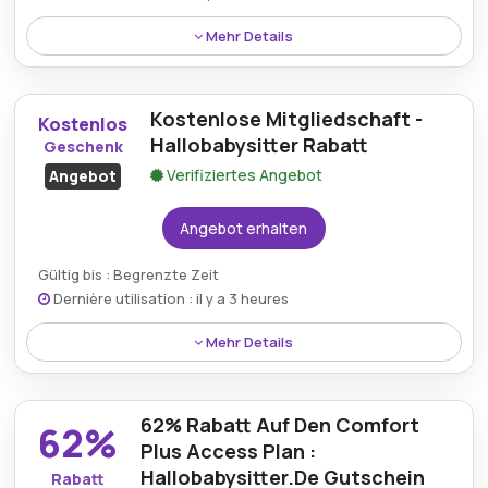
Mehr Details
Käufer können bis zu 70% Rabatt auf ausgewählte
Dienstleistungen erhalten, wenn sie einen
Kostenlose Mitgliedschaft -
Hallobabysitter.de-Gutschein für
Kostenlos
außergewöhnlichen Wert verwenden.
Hallobabysitter Rabatt
Geschenk
Verifiziertes Angebot
Angebot
Angebot erhalten
Gültig bis : Begrenzte Zeit
Dernière utilisation : il y a 3 heures
Mehr Details
Kunden können eine kostenlose Mitgliedschaft bei
HalloBabySitter erhalten, die Zugang zu zahlreichen
62% Rabatt Auf Den Comfort
Funktionen und Vorteilen ohne zusätzliche Kosten
62%
gewährt.
Plus Access Plan :
Hallobabysitter.De Gutschein
Rabatt