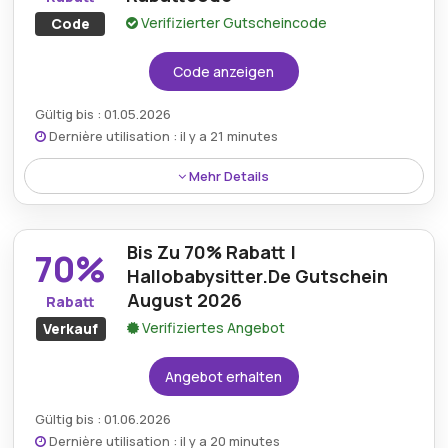
Verifizierter Gutscheincode
Code
Code anzeigen
Gültig bis : 01.05.2026
Dernière utilisation : il y a 21 minutes
Mehr Details
Ein großzügiger Rabatt von 10% ist auf alle Produkte
bei HalloBabySitter verfügbar, sodass Kunden mit
Bis Zu 70% Rabatt |
diesem Code wertvolle Ersparnisse auf der
70%
gesamten Website genießen können.
Hallobabysitter.De Gutschein
August 2026
Rabatt
Verifiziertes Angebot
Verkauf
Angebot erhalten
Gültig bis : 01.06.2026
Dernière utilisation : il y a 20 minutes