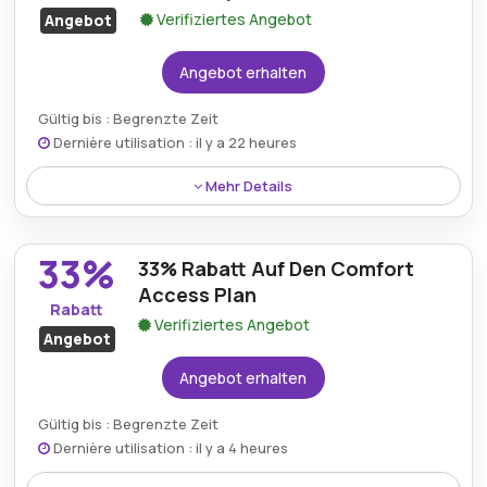
Verifiziertes Angebot
Angebot
Angebot erhalten
Gültig bis : Begrenzte Zeit
Dernière utilisation : il y a 22 heures
Mehr Details
Ein Rabatt von 62% wird auf den Comfort Plus
Access Plan über Hallobabysitter.de angeboten, der
33%
33% Rabatt Auf Den Comfort
Premium-Servicezugang zu einem reduzierten Preis
bietet.
Access Plan
Rabatt
Verifiziertes Angebot
Angebot
Angebot erhalten
Gültig bis : Begrenzte Zeit
Dernière utilisation : il y a 4 heures