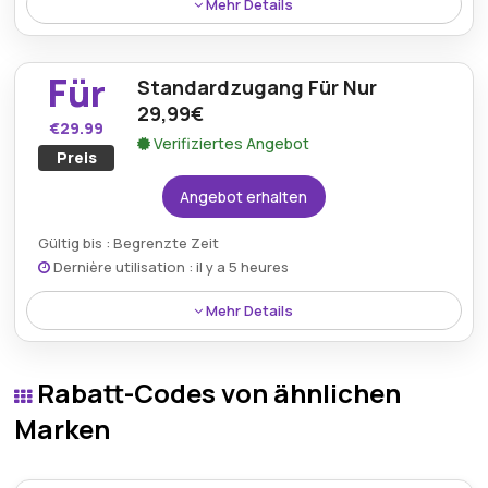
Mehr Details
Der Comfort Access Plan ist jetzt mit 33% Rabatt
erhältlich und bietet erweiterte Funktionen und
Für
Standardzugang Für Nur
Dienstleistungen zu einem günstigeren Preis.
29,99€
€29.99
Verifiziertes Angebot
Preis
Angebot erhalten
Gültig bis : Begrenzte Zeit
Dernière utilisation : il y a 5 heures
Mehr Details
Der Standardzugang wird für nur 29,99€ angeboten
und bietet eine kostengünstige Möglichkeit,
Rabatt-Codes von ähnlichen
hochwertige Funktionen und zuverlässige
Dienstleistungen von HalloBabySitter zu nutzen.
Marken