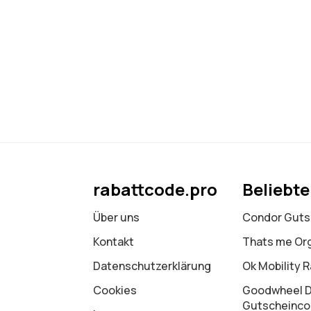
rabattcode.pro
Beliebt
Über uns
Condor Guts
Kontakt
Thats me Or
Datenschutz­erklärung
Ok Mobility 
Cookies
Goodwheel 
Gutscheinc