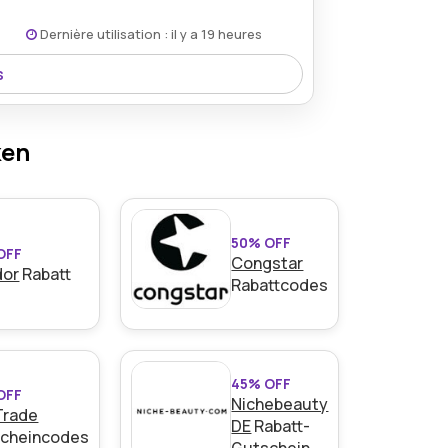
Dernière utilisation : il y a 19 heures
s
Programm ermöglicht einen Abzug von
nahme an der Weiterempfehlungsaktion.
ken
50% OFF
OFF
Congstar
dor
Rabatt
Rabattcodes
45% OFF
OFF
Nichebeauty
Trade
DE
Rabatt-
cheincodes
Gutschein