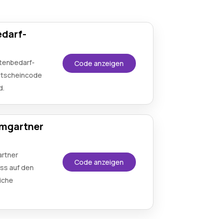
edarf-
e
rtenbedarf-
Code anzeigen
utscheincode
d.
umgartner
rtner
Code anzeigen
ss auf den
iche