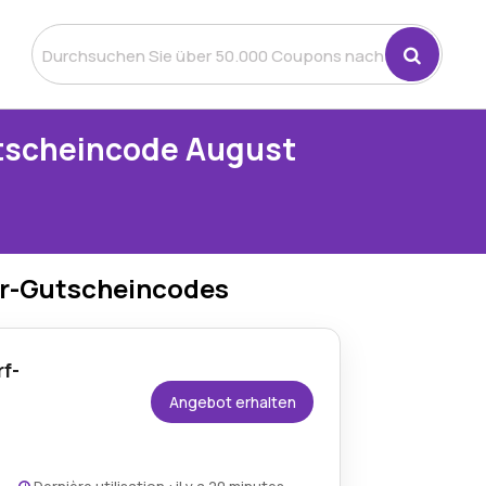
tscheincode August
er-Gutscheincodes
f-
Angebot erhalten