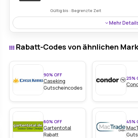
Gültig bis : Begrenzte Zeit
Mehr Detail
Die Empfehlung eines Freundes über das vorgesehene 
20€ bei zukünftigen Bestellungen und fördert die Teil
Rabatt-Codes von ähnlichen Mar
90% OFF
25% 
Caseking
Con
Gutscheincodes
60% OFF
45% 
Gartentotal
Mac
Rabatt
Guts