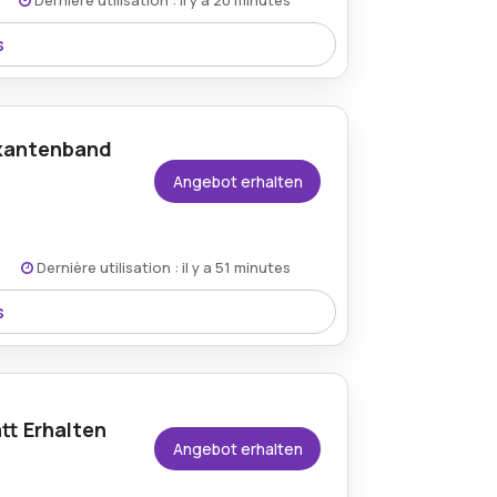
Dernière utilisation : il y a 20 minutes
s
l von Gartenbedarf-baumgartner.de
Geräte deutlich erschwinglicher
nkantenband
Angebot erhalten
Dernière utilisation : il y a 51 minutes
s
m 41% Rabatt erhältlich und sorgt für
tt Erhalten
Angebot erhalten