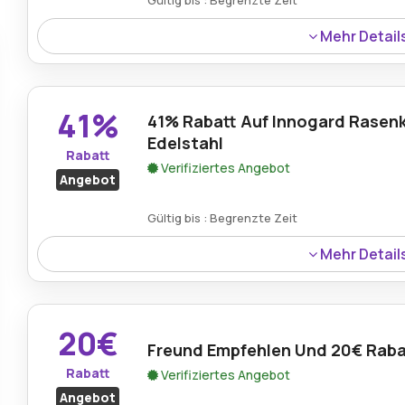
Gültig bis : Begrenzte Zeit
Mehr Detail
Rabatte von bis zu 45% werden auf ausgewählte Artike
angeboten, wodurch hochwertige Gartenwerkzeuge und 
werden.
41%
41% Rabatt Auf Innogard Rase
Edelstahl
Rabatt
Verifiziertes Angebot
Angebot
Gültig bis : Begrenzte Zeit
Mehr Detail
Das Innogard Rasenkantenband aus Edelstahl ist mit eine
eine kostengünstige und langlebige Gartengestaltung.
20€
Freund Empfehlen Und 20€ Raba
Rabatt
Verifiziertes Angebot
Angebot