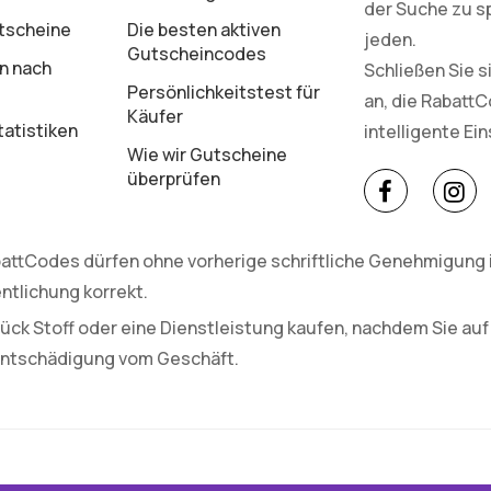
der Suche zu s
tscheine
Die besten aktiven
jeden.
Gutscheincodes
n nach
Schließen Sie 
Persönlichkeitstest für
an, die Rabatt
Käufer
atistiken
intelligente Ei
Wie wir Gutscheine
überprüfen
attCodes dürfen ohne vorherige schriftliche Genehmigung in
ntlichung korrekt.
ück Stoff oder eine Dienstleistung kaufen, nachdem Sie auf
 Entschädigung vom Geschäft.