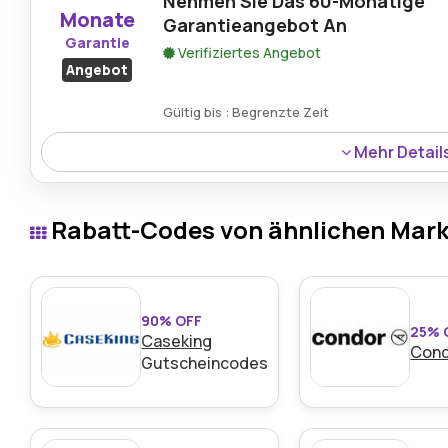
Nehmen Sie Das 60-Monatige
Monate
Garantieangebot An
Garantie
Verifiziertes Angebot
Angebot
Gültig bis : Begrenzte Zeit
Mehr Detail
Profitieren Sie von einer 60-monatigen Garantie für lang
berechtigten Käufen.
Rabatt-Codes von ähnlichen Mar
90% OFF
25% 
Caseking
Con
Gutscheincodes