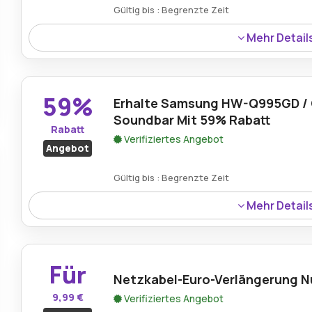
Gültig bis : Begrenzte Zeit
Mehr Detail
Kunden können mit einem Gamingoase-Gutschein 62% 
Smart TV Q75Q60DAU sichern, der hohe Leistung, beeind
vereint.
59%
Erhalte Samsung HW-Q995GD /
Soundbar Mit 59% Rabatt
Rabatt
Verifiziertes Angebot
Angebot
Gültig bis : Begrenzte Zeit
Mehr Detail
Die Samsung HW-Q995GD / Q990D Soundbar ist mit 59% 
kraftvollen Surround-Sound, erweiterte Funktionen und 
reduzierten Preis erleben können.
Für
Netzkabel-Euro-Verlängerung Nu
9,99 €
Verifiziertes Angebot