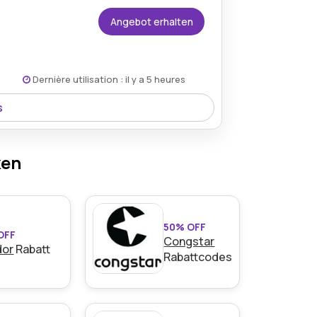
Angebot erhalten
Dernière utilisation : il y a 5 heures
s
fristigen Schutz und Sicherheit bei allen
ken
50% OFF
OFF
Congstar
dor
Rabatt
Rabattcodes