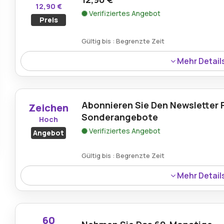
12,90 €
Verifiziertes Angebot
Preis
Gültig bis : Begrenzte Zeit
Mehr Detail
Sichern Sie sich ein HDMI 2.0-kompatibles 4K-UHD-Kabel 
für überragende Bildqualität und Leistung.
Abonnieren Sie Den Newsletter 
Zeichen
Sonderangebote
Hoch
Verifiziertes Angebot
Angebot
Gültig bis : Begrenzte Zeit
Mehr Detail
Melden Sie sich für den Newsletter an und erhalten Si
Rabatten und Vorab-Aktionen für Premium-Deals.
60