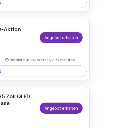
s
n bis zu 70% sparen und dabei
erhaltungssysteme und moderne Smart-
e-Aktion
Angebot erhalten
Dernière utilisation : il y a 51 minutes
s
ersandkosten ab nur 8,90 € und sparen so
5 Zoll QLED
oase
Angebot erhalten