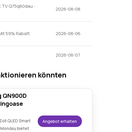
t TV Q75q60dau :
2026-08-08
it 59% Rabatt
2026-08-06
2026-08-07
ktionieren könnten
ng QN900D
mingoase
Zoll QLED Smart
Angebot erhalten
 Monday bietet