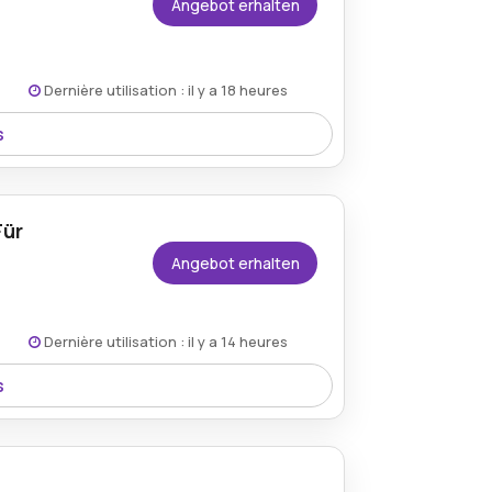
Angebot erhalten
Dernière utilisation : il y a 18 heures
s
zum reduzierten Preis von 12,90 € – ideal
Für
Angebot erhalten
Dernière utilisation : il y a 14 heures
s
e Zugang zu exklusiven Sonderangeboten,