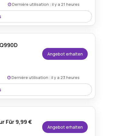
Dernière utilisation : il y a 21 heures
s
auf den Samsung Q60D 75 Zoll QLED
ruckende Bilder und Erschwinglichkeit
 Q990D
Angebot erhalten
Dernière utilisation : il y a 23 heures
s
Rabatt erhältlich, wodurch Käufer
erstklassige Audioqualität zu einem
r Für 9,99 €
Angebot erhalten