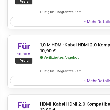
Preis
Gültig bis : Begrenzte Zeit
Mehr Detail
Erhalten Sie eine Euro-Stromkabel-Verlängerung zum Son
Konnektivität Ihrer Geräte.
Für
1,0 M HDMI-Kabel HDMI 2.0 Komp
10,90 €
10,90 €
Verifiziertes Angebot
Preis
Gültig bis : Begrenzte Zeit
Mehr Detail
Erhalten Sie ein 1,0 m langes HDMI-Kabel (HDMI 2.0-kompat
Highspeed- und HD-Videoverbindungen.
Für
HDMI-Kabel HDMI 2.0 Kompatibe
12,90 €