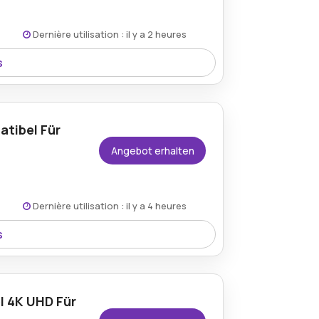
Dernière utilisation : il y a 2 heures
s
derpreis von nur 9,99 € für zuverlässige
atibel Für
Angebot erhalten
Dernière utilisation : il y a 4 heures
s
ibel) für nur 10,90 € – perfekt für
l 4K UHD Für