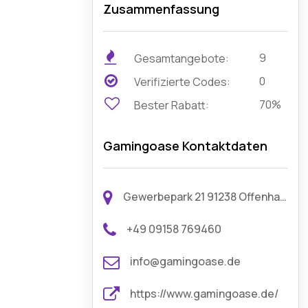
Zusammenfassung
9
Gesamtangebote:
0
Verifizierte Codes:
70%
Bester Rabatt:
Gamingoase Kontaktdaten
Gewerbepark 21 91238 Offenhausen Deutschland
+49 09158 769460
info@gamingoase.de
https://www.gamingoase.de/