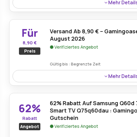
Mehr Detail
Käufer können im August 2026 mit Gamingoase-Rabatte
erhebliche Ermäßigungen auf Premium-Elektronik, Unt
Technologie genießen.
Für
Versand Ab 8,90 € – Gamingoas
August 2026
8,90 €
Verifiziertes Angebot
Preis
Gültig bis : Begrenzte Zeit
Mehr Detail
Mit dieser exklusiven Gamingoase-Aktion erhalten Sie V
noch mehr.
62% Rabatt Auf Samsung Q60d 7
62%
Smart TV Q75q60dau : Gaming
Gutschein
Rabatt
Verifiziertes Angebot
Angebot