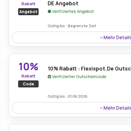
DE Angebot
Rabatt
Verifiziertes Angebot
Angebot
Gültig bis : Begrenzte Zeit
Mehr Detail
FlexiSpot DE bietet 40% Rabatt auf ein elektrisch höhenv
Kombination aus modernem Design, hoher Funktionalität
10%
10% Rabatt : Flexispot.De Guts
Rabatt
Verifizierter Gutscheincode
Code
Gültig bis : 01.06.2026
Mehr Detail
Ein 10%-Rabatt ist über einen Flexispot.de-Gutscheincod
bei ausgewählten ergonomischen Möbeln und Zubehörte