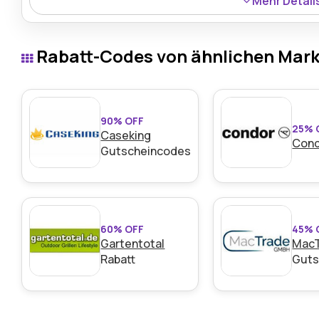
Mehr Detail
Die E7 Premium-Serie höhenverstellbarer Schreibtische i
bietet hochwertige Funktionen für moderne ergonomis
Rabatt-Codes von ähnlichen Mar
90% OFF
25% 
Caseking
Con
Gutscheincodes
60% OFF
45% 
Gartentotal
Mac
Rabatt
Guts