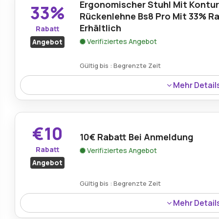
Ergonomischer Stuhl Mit Kontur
33%
Rückenlehne Bs8 Pro Mit 33% Ra
Erhältlich
Rabatt
Verifiziertes Angebot
Angebot
Gültig bis : Begrenzte Zeit
Mehr Detail
Der ergonomische BS8 Pro Stuhl mit geformter Rückenle
und unterstützt täglich besseren Komfort und eine ges
€10
10€ Rabatt Bei Anmeldung
Rabatt
Verifiziertes Angebot
Angebot
Gültig bis : Begrenzte Zeit
Mehr Detail
Neukunden erhalten 10€ Rabatt auf ihre erste Bestellung