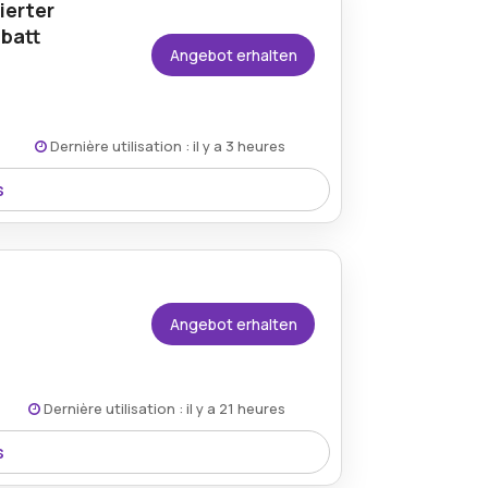
ierter
batt
Angebot erhalten
Dernière utilisation : il y a 3 heures
s
hne wird jetzt mit 33% Rabatt angeboten
unde Haltung.
Angebot erhalten
Dernière utilisation : il y a 21 heures
s
 nach der Anmeldung über den offiziellen