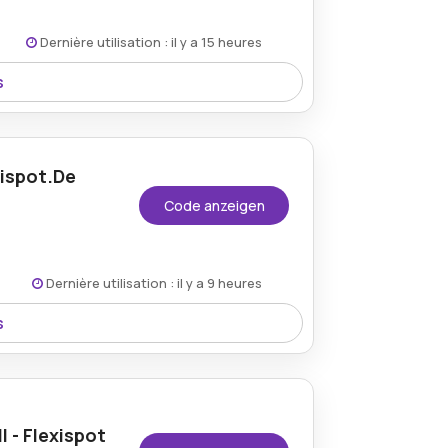
Dernière utilisation : il y a 15 heures
s
onomische und höhenverstellbare
exispot.de-Gutscheinen nutzen.
xispot.De
Code anzeigen
Dernière utilisation : il y a 9 heures
s
ügbar, wenn während des Bezahlvorgangs
.
 - Flexispot