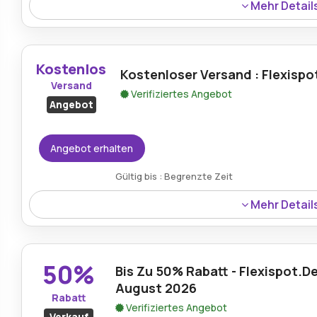
Mehr Detail
FlexiSpot DE bietet derzeit einen 15%-Rabatt auf das g
Code an, sodass Käufer ergonomische Möbel zu reduzier
Kostenlos
Kostenloser Versand : Flexispo
Versand
Verifiziertes Angebot
Angebot
Angebot erhalten
Gültig bis : Begrenzte Zeit
Mehr Detail
FlexiSpot DE bietet kostenlosen Versand bei qualifizier
Komfort und Ersparnisse für Online-Käufer bedeutet.
50%
Bis Zu 50% Rabatt - Flexispot.D
August 2026
Rabatt
Verifiziertes Angebot
Verkauf