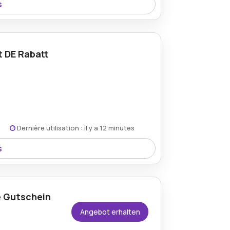
s
esamte Sortiment durch einen gültigen
ten Preisen erhalten können.
t DE Rabatt
Dernière utilisation : il y a 12 minutes
s
ten Bestellungen an, was zusätzlichen
e Gutschein
Angebot erhalten