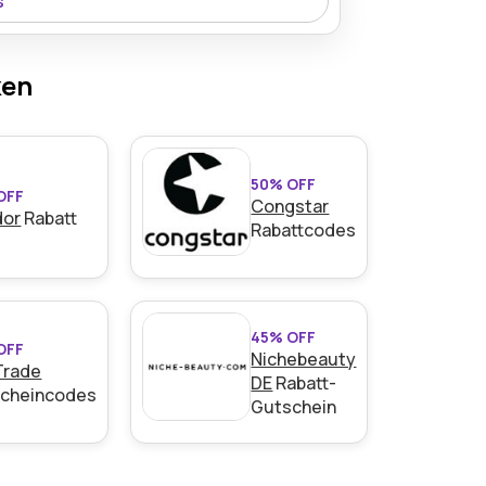
s
st derzeit mit 25% Rabatt erhältlich und
che Arbeitsumgebungen.
ken
50% OFF
OFF
Congstar
dor
Rabatt
Rabattcodes
45% OFF
OFF
Nichebeauty
Trade
DE
Rabatt-
cheincodes
Gutschein