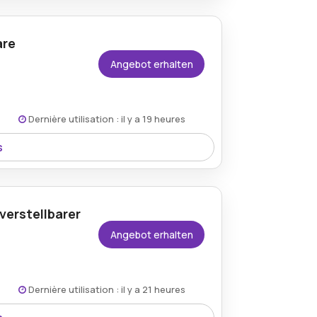
are
Angebot erhalten
Dernière utilisation : il y a 19 heures
s
e wird ein 30%-Rabatt gewährt, was
erstellbarer
Angebot erhalten
Dernière utilisation : il y a 21 heures