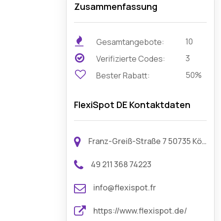
Zusammenfassung
10
Gesamtangebote:
3
Verifizierte Codes:
50%
Bester Rabatt:
FlexiSpot DE Kontaktdaten
Franz-Greiß-Straße 7 50735 Köln Deutschland
49 211 368 74223
info@flexispot.fr
https://www.flexispot.de/