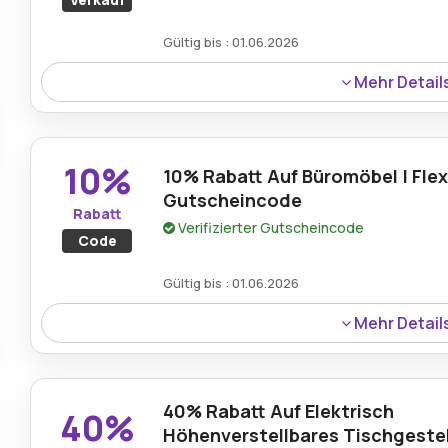
Gültig bis : 01.06.2026
Mehr Detail
Käufer können bis zu 50% Rabatt auf ausgewählte erg
Möbelprodukte erhalten, wenn sie die Angebote von Fl
10%
10% Rabatt Auf Büromöbel | Fle
Gutscheincode
Rabatt
Verifizierter Gutscheincode
Code
Gültig bis : 01.06.2026
Mehr Detail
Ein 10%-Rabatt ist jetzt auf Büromöbelauswahlen verf
ein gültiger Flexispot.de-Gutscheincode verwendet wird
40% Rabatt Auf Elektrisch
40%
Höhenverstellbares Tischgestell