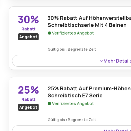
Registrierungsprozess auf der FlexiSpot DE Website.
30%
30% Rabatt Auf Höhenverstellb
Schreibtischserie Mit 4 Beinen
Rabatt
Verifiziertes Angebot
Angebot
Gültig bis : Begrenzte Zeit
Mehr Detail
Auf die vierbeinige höhenverstellbare Schreibtischseri
Flexibilität und starke Leistung für Arbeitsplätze bietet.
25%
25% Rabatt Auf Premium-Höhenv
Schreibtisch E7 Serie
Rabatt
Verifiziertes Angebot
Angebot
Gültig bis : Begrenzte Zeit