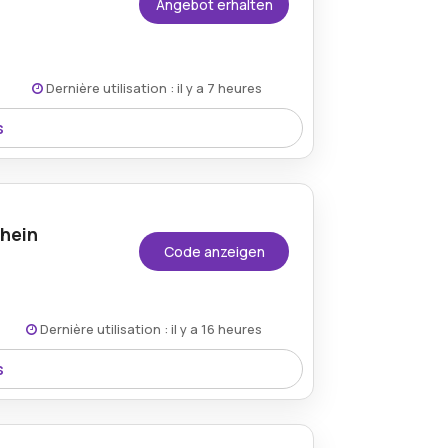
Angebot erhalten
Dernière utilisation : il y a 7 heures
s
erstellbares Tischgestell – eine
 und hervorragender Ersparnis.
chein
Code anzeigen
Dernière utilisation : il y a 16 heures
s
e verfügbar und bietet die Möglichkeit,
ilen zu sparen.