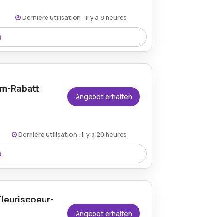
Dernière utilisation : il y a 8 heures
s
uf den Oil Burner Frog und verleiht dem
om-Rabatt
Angebot erhalten
Dernière utilisation : il y a 20 heures
s
Fleuriscoeur.com-Angebot, das es
und einzigartige Kunstgegenstände zu
e Angebot sorgt dafür, dass Sie sparen
Fleuriscoeur-
n können.
Angebot erhalten