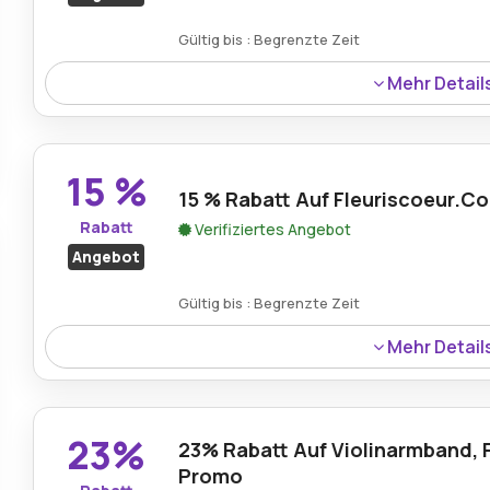
Gültig bis : Begrenzte Zeit
Mehr Detail
Ein Fleuriscoeur Rabatt ermöglicht Käufern 45% Rabatt a
Zuhause Charme zu einem reduzierten Preis.
15 %
15 % Rabatt Auf Fleuriscoeur.C
Rabatt
Verifiziertes Angebot
Angebot
Gültig bis : Begrenzte Zeit
Mehr Detail
Erhalten Sie einen exklusiven Rabatt von 15 % mit dem 
einfacher macht, wunderschön gefertigte Accessoires 
reduzierten Preisen zu kaufen. Dieses zeitlich begrenzt
23%
23% Rabatt Auf Violinarmband, 
und gleichzeitig kreative und elegante Designs genieße
Promo