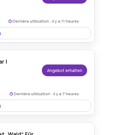
Dernière utilisation : il y a 11 heures
s
r-Aktion, einem wunderschön gestalteten
t. Dieses Accessoire ist perfekt für
ätzen.
r |
Angebot erhalten
Dernière utilisation : il y a 7 heures
s
 Fleuriscoeur-Gutschein, der ein
tes Design aufweist. Diese wunderschön
 herzlicher Nachrichten oder zum
et „Wald“ Für