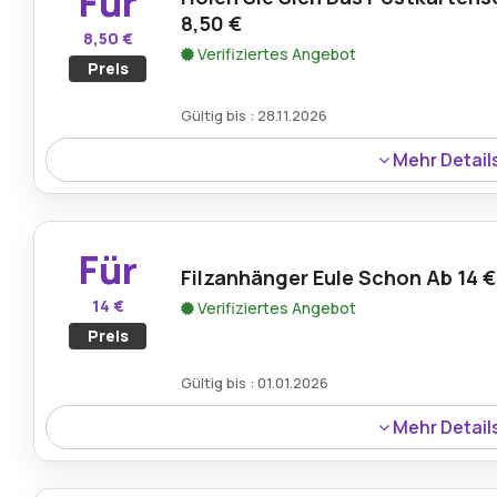
Für
Sammeln einzigartiger Briefpapiere.
8,50 €
8,50 €
Verifiziertes Angebot
Preis
Gültig bis : 28.11.2026
Mehr Detail
Kaufen Sie das Postkartenset „Wald“ für nur 8,50 € mit
Natur inspirierten Illustrationen. Diese atemberaubende
Versenden herzlicher Wünsche oder zum Hinzufügen zu
Für
Filzanhänger Eule Schon Ab 14 €
14 €
Verifiziertes Angebot
Preis
Gültig bis : 01.01.2026
Mehr Detail
Holen Sie sich den Filz-Anhänger Eule für nur 14 €, ein
das den Charme des Waldes einfängt. Perfekt als aufme