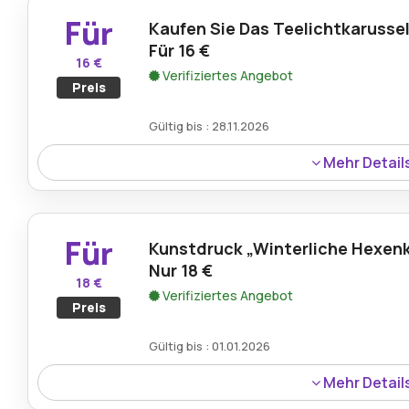
Ergänzung zu jeder Schmuckkollektion.
Für
Kaufen Sie Das Teelichtkarussell
Für 16 €
16 €
Verifiziertes Angebot
Preis
Gültig bis : 28.11.2026
Mehr Detail
Kaufen Sie das Teelichtkarussell Eichel für nur 16 €, ein 
der eine gemütliche Atmosphäre schafft. Dieses aufwend
im Kerzenlicht und verleiht jedem Raum Wärme und Magi
Für
Kunstdruck „Winterliche Hexen
Nur 18 €
18 €
Verifiziertes Angebot
Preis
Gültig bis : 01.01.2026
Mehr Detail