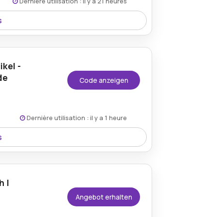
Dernière utilisation : il y a 21 heures
s
coeur-Gutschein und stellen Sie sicher,
stlerischen Stücke ohne zusätzliche
equem ein und sparen Sie bei jeder
kel -
de
Code anzeigen
Dernière utilisation : il y a 1 heure
s
auf alle wunderschön gefertigten
rnisse beim Erwerb zeitloser
h |
Angebot erhalten