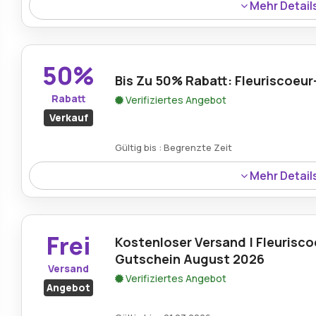
Mehr Detail
Ein Fleuriscoeur Rabattcode gewährt 15% Rabatt auf di
großen Wert beim Kauf verschiedener eleganter Kollekti
50%
Bis Zu 50% Rabatt: Fleuriscoeu
Rabatt
Verifiziertes Angebot
Verkauf
Gültig bis : Begrenzte Zeit
Mehr Detail
Genießen Sie bis zu 50% Rabatt mit der Fleuriscoeur-Akt
Vielzahl handgefertigter und künstlerischer Stücke bi
zu skurrilem Dekor ist dies eine großartige Gelegenheit
Frei
Kostenloser Versand | Fleurisco
unschlagbaren Preisen zu erwerben.
Gutschein August 2026
Versand
Verifiziertes Angebot
Angebot