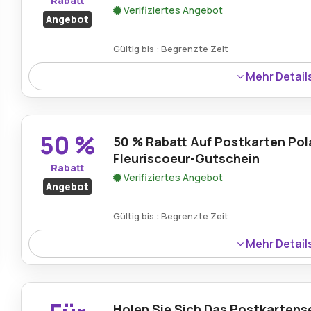
Rabatt
Verifiziertes Angebot
Angebot
Gültig bis : Begrenzte Zeit
Mehr Detail
Sparen Sie 23% beim Violinarmband mit der Fleuriscoeu
Stück, das Eleganz und Kunstfertigkeit unter Beweis stell
Musikliebhaber oder alle, die feine Handwerkskunst sch
50 %
50 % Rabatt Auf Postkarten Pola
Fleuriscoeur-Gutschein
Rabatt
Verifiziertes Angebot
Angebot
Gültig bis : Begrenzte Zeit
Mehr Detail
Genießen Sie 50 % Rabatt auf die Postcard Polar mit dem
bezauberndes und künstlerisches, vom Winter inspirier
gestaltete Postkarte eignet sich perfekt zum Versenden
Holen Sie Sich Das Postkartens