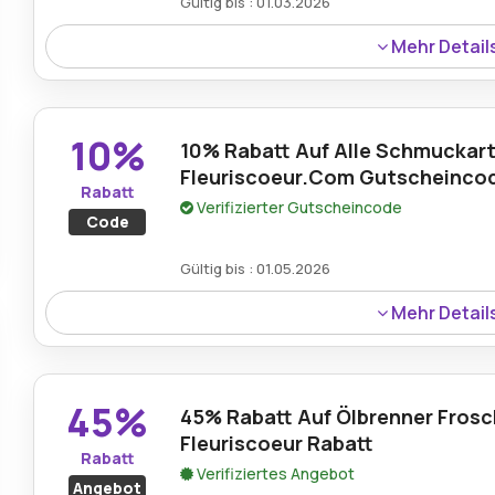
Gültig bis : 01.03.2026
Mehr Detail
Profitieren Sie vom kostenlosen Versand mit dem Fleuris
dass Ihre handgefertigten Lieblingsaccessoires und kün
Versandkosten an Ihrer Haustür ankommen. Kaufen Sie b
10%
10% Rabatt Auf Alle Schmuckarti
Bestellung mehr.
Fleuriscoeur.Com Gutscheinco
Rabatt
Verifizierter Gutscheincode
Code
Gültig bis : 01.05.2026
Mehr Detail
Ein Fleuriscoeur.com Gutscheincode bietet 10% Rabatt 
Schmuckstücke und ermöglicht Kunden erhebliche Erspa
Accessoires.
45%
45% Rabatt Auf Ölbrenner Frosc
Fleuriscoeur Rabatt
Rabatt
Verifiziertes Angebot
Angebot