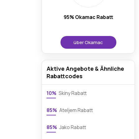
95% Okamac Rabatt
über Okamac
Aktive Angebote & Ähnliche
Rabattcodes
10%
Skiny Rabatt
85%
Ateljem Rabatt
85%
Jako Rabatt