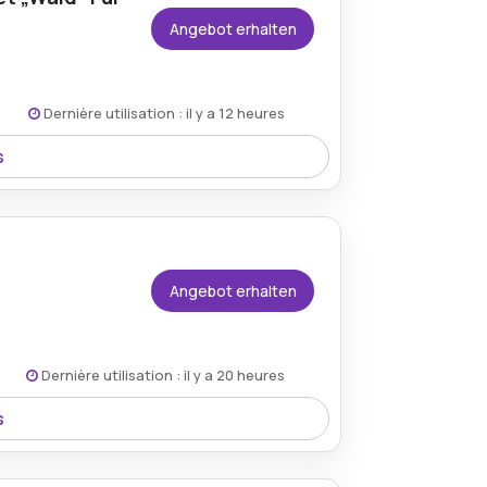
Angebot erhalten
Dernière utilisation : il y a 12 heures
s
 einer entzückenden Sammlung von von der
n Postkarten eignen sich ideal zum
 einer persönlichen Sammlung.
Angebot erhalten
Dernière utilisation : il y a 20 heures
s
 wunderschön handgefertigtes Accessoire,
rksames Geschenk oder als einzigartige