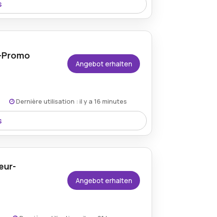
s
e gesamte Website und bietet Kunden
onen.
r-Promo
Angebot erhalten
Dernière utilisation : il y a 16 minutes
s
ion, die unglaubliche Rabatte auf eine
etet. Von bezauberndem Schmuck bis hin
, atemberaubende Artikel zu
eur-
Angebot erhalten