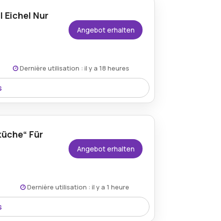
 Eichel Nur
Angebot erhalten
Dernière utilisation : il y a 18 heures
s
hypnotisierender und dekorativer Artikel,
ig gestaltete Karussell dreht sich sanft
e.
küche“ Für
Angebot erhalten
Dernière utilisation : il y a 1 heure
s