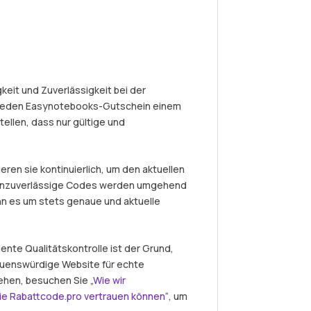
eit und Zuverlässigkeit bei der
 jeden Easynotebooks-Gutschein einem
ellen, dass nur gültige und
eren sie kontinuierlich, um den aktuellen
r unzuverlässige Codes werden umgehend
nn es um stets genaue und aktuelle
nte Qualitätskontrolle ist der Grund,
auenswürdige Website für echte
ehen, besuchen Sie „
Wie wir
ie Rabattcode.pro vertrauen können
“, um