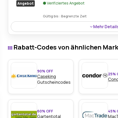
Verifiziertes Angebot
Angebot
Gültig bis : Begrenzte Zeit
Mehr Detail
Ein 6% Rabatt gilt für die HP ZBook Firefly 14 G11 Mobil
macht professionelle Leistung noch budgetfreundlicher
Rabatt-Codes von ähnlichen Mar
90% OFF
25% 
Caseking
Con
Gutscheincodes
60% OFF
45% 
Gartentotal
Mac