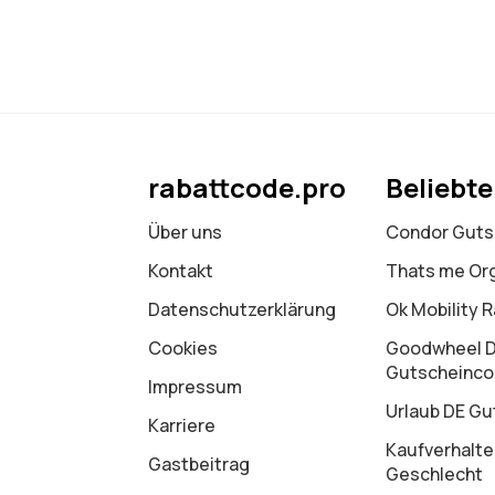
rabattcode.pro
Beliebt
Über uns
Condor Guts
Kontakt
Thats me Or
Datenschutz­erklärung
Ok Mobility 
Cookies
Goodwheel 
Gutscheinc
Impressum
Urlaub DE Gu
Karriere
Kaufverhalte
Gastbeitrag
Geschlecht