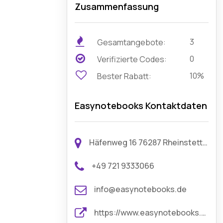
Zusammenfassung
3
Gesamtangebote:
0
Verifizierte Codes:
10%
Bester Rabatt:
Easynotebooks Kontaktdaten
Häfenweg 16 76287 Rheinstetten Germany
+49 721 9333066
info@easynotebooks.de
https://www.easynotebooks.de/