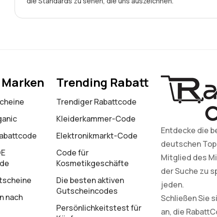
die Standards zu sehen, die uns auszeichnen.
e Marken
Trending Rabatt
cheine
Trendiger Rabattcode
ganic
Kleiderkammer-Code
Entdecke die b
Rabattcode
Elektronikmarkt-Code
deutschen Top-M
DE
Code für
Mitglied des Mi
ode
Kosmetikgeschäfte
der Suche zu s
tscheine
Die besten aktiven
jeden.
Gutscheincodes
n nach
Schließen Sie 
Persönlichkeitstest für
an, die Rabatt