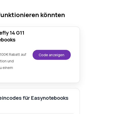
funktionieren könnten
fly 14 G11
ebooks
100€ Rabatt auf
Code anzeigen
ation und
zu einem
heincodes für Easynotebooks