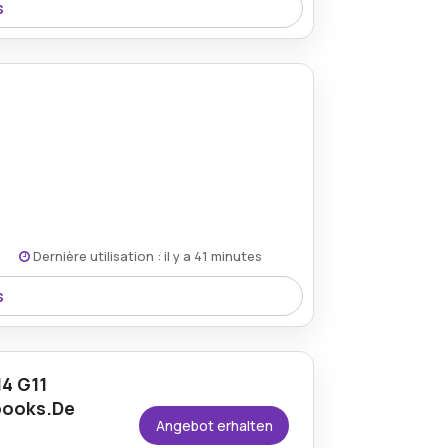
s
u 10% Preisnachlass und verschaffen
 Workstations.
Dernière utilisation : il y a 41 minutes
s
n über 500€ verfügbar und unterstützt
gen zusätzlich zu sparen.
14 G11
books.De
Angebot erhalten