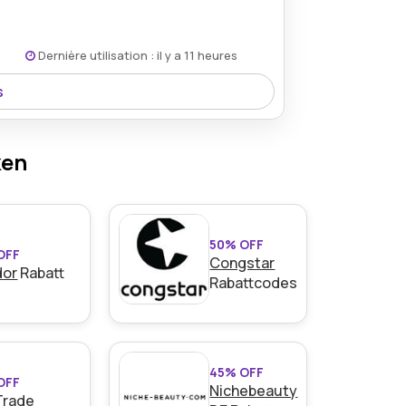
Dernière utilisation : il y a 11 heures
s
e Workstation über Easynotebooks.de und
.
ken
50% OFF
OFF
Congstar
dor
Rabatt
Rabattcodes
45% OFF
OFF
Nichebeauty
Trade