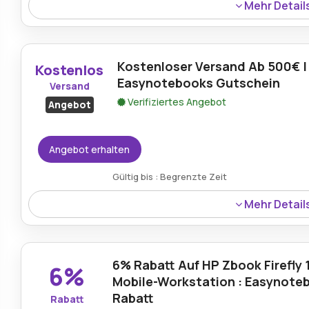
Mehr Detail
Easynotebooks.de Rabatte im August 2026 bieten bis z
Kunden günstigen Zugang zu hochwertigen Laptops und
Kostenloser Versand Ab 500€ |
Kostenlos
Easynotebooks Gutschein
Versand
Verifiziertes Angebot
Angebot
Angebot erhalten
Gültig bis : Begrenzte Zeit
Mehr Detail
Kostenloser Versand ist bei Easynotebooks Bestellunge
Kunden dabei, bei hochwertigen Technologieanschaffun
6% Rabatt Auf HP Zbook Firefly 
6%
Mobile-Workstation : Easynote
Rabatt
Rabatt