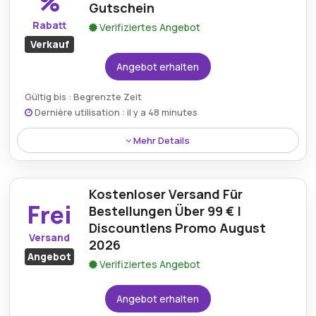
%
Gutschein
Rabatt
Verifiziertes Angebot
Verkauf
Angebot erhalten
Gültig bis : Begrenzte Zeit
Dernière utilisation : il y a 48 minutes
Mehr Details
Discountlens bietet eine fantastische Aktion, bei der
Käufer bis zu 70 % Rabatt auf ausgewählte Sale-
Kostenloser Versand Für
Artikel erhalten können. Dieser unglaubliche Rabatt
Frei
bietet Kunden eine hervorragende Gelegenheit,
Bestellungen Über 99 € |
hochwertige Produkte zu deutlich reduzierten
Discountlens Promo August
Versand
Preisen zu erwerben, wodurch es einfacher wird,
2026
Angebot
erschwingliche Optionen zu finden.
Verifiziertes Angebot
Angebot erhalten