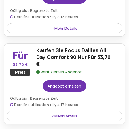
Gültig bis : Begrenzte Zeit
Dernière utilisation : il y a 13 heures
Mehr Details
Biofinity Toric 6 Kontaktlinsen sind für nur 39,90 €
erhältlich. Dieses Angebot ist eine ausgezeichnete
Kaufen Sie Focus Dailies All
Option für Menschen mit Astigmatismus, da es eine
Für
zuverlässige Sehkorrektur mit Komfort zu einem
Day Comfort 90 Nur Für 53,76
erschwinglichen Preis bietet und sicherstellt, dass
€
53,76 €
Kunden ihre Augenpflegebedürfnisse erfüllen
Verifiziertes Angebot
Preis
können, ohne die Bank zu sprengen.
Angebot erhalten
Gültig bis : Begrenzte Zeit
Dernière utilisation : il y a 17 heures
Mehr Details
Focus Dailies All Day Comfort 90 Kontaktlinsen sind