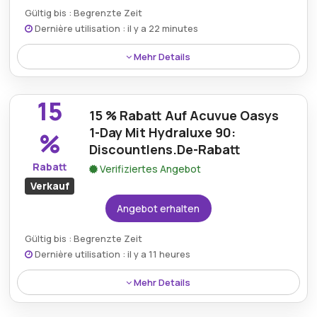
Gültig bis : Begrenzte Zeit
Dernière utilisation : il y a 22 minutes
Mehr Details
Genießen Sie den kostenlosen Versand bei
Bestellungen über 99 € bei Discountlens. Diese
15
Sonderaktion stellt sicher, dass Kunden, die größere
15 % Rabatt Auf Acuvue Oasys
Einkäufe tätigen, ihre Produkte ohne zusätzliche
1-Day Mit Hydraluxe 90:
%
Versandkosten liefern lassen können, was das
Discountlens.De-Rabatt
Einkaufserlebnis noch kostengünstiger macht.
Rabatt
Verifiziertes Angebot
Verkauf
Angebot erhalten
Gültig bis : Begrenzte Zeit
Dernière utilisation : il y a 11 heures
Mehr Details
Discountlens.de bietet 15 % Rabatt auf Acuvue