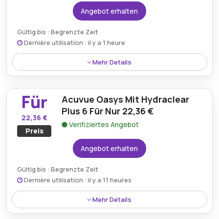
Angebot erhalten
Gültig bis : Begrenzte Zeit
Dernière utilisation : il y a 1 heure
Mehr Details
Dailies Aquacomfort Plus 30 ist für nur 19,90 €
erhältlich und bietet Benutzern eine erschwingliche
Für
Acuvue Oasys Mit Hydraclear
Lösung für ihre Kontaktlinsenbedürfnisse. Diese
preisgünstige Option bietet Komfort und
Plus 6 Für Nur 22,36 €
22,36 €
Feuchtigkeit und sorgt so für ein reibungsloses und
Verifiziertes Angebot
Preis
angenehmes Erlebnis für alle, die auf Tageslinsen
angewiesen sind.
Angebot erhalten
Gültig bis : Begrenzte Zeit
Dernière utilisation : il y a 11 heures
Mehr Details
Acuvue Oasys mit Hydraclear Plus 6 Kontaktlinsen