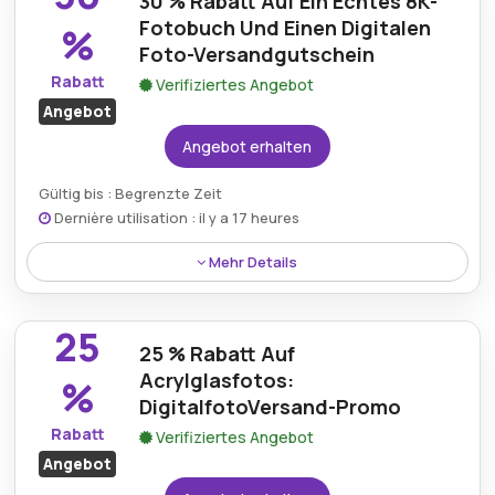
30 % Rabatt Auf Ein Echtes 8K-
Versandkosten sparen.
Fotobuch Und Einen Digitalen
%
Foto-Versandgutschein
Rabatt
Verifiziertes Angebot
Angebot
Angebot erhalten
Gültig bis : Begrenzte Zeit
Dernière utilisation : il y a 17 heures
Mehr Details
Ein spezieller Gutschein für Digital Foto Versand
ermöglicht einen großzügigen Rabatt von 30 % auf
25
das 8K Real Photo Book und gibt Kunden die
25 % Rabatt Auf
Möglichkeit, atemberaubende Fotobücher zu einem
Acrylglasfotos:
%
günstigeren Preis zu erstellen.
DigitalfotoVersand-Promo
Rabatt
Verifiziertes Angebot
Angebot