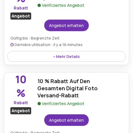
Verifiziertes Angebot
Rabatt
Angebot
Angebot erhalten
Gültig bis : Begrenzte Zeit
Dernière utilisation : il y a 16 minutes
Mehr Details
Digitalfotoversand.de bietet einen beeindruckenden
Rabatt von bis zu 40 %, sodass Kunden bei einer
10
breiten Palette von Produkten und Dienstleistungen,
10 % Rabatt Auf Den
die auf ihrer Plattform verfügbar sind, von
Gesamten Digital Foto
%
erheblichen Ersparnissen profitieren können.
Versand-Rabatt
Rabatt
Verifiziertes Angebot
Angebot
Angebot erhalten
Gültig bis : Begrenzte Zeit