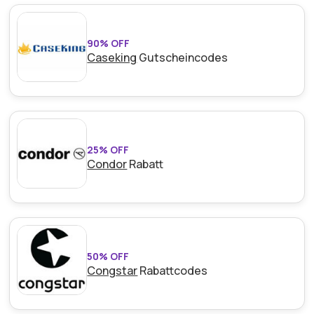
Berechtigung:
Für alle Kunden
Art des Angebots:
Zeitlich begrenztes Angebot
90% OFF
Caseking
Gutscheincodes
Kumulierbar:
Kombinierbar mit anderen Aktionen
Bedingungen:
Weitere Informationen finden Sie
in den Bedingungen auf der Website des Händlers.
25% OFF
Condor
Rabatt
50% OFF
Congstar
Rabattcodes