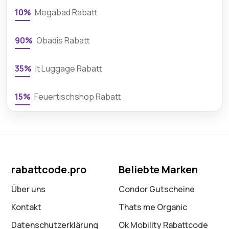
10%
Megabad Rabatt
90%
Obadis Rabatt
35%
It Luggage Rabatt
15%
Feuertischshop Rabatt
rabattcode.pro
Beliebte Marken
Über uns
Condor Gutscheine
Kontakt
Thats me Organic
Datenschutz­erklärung
Ok Mobility Rabattcode