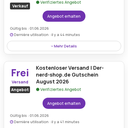
Verifiziertes Angebot
Verkauf
Angebot erhalten
Gültig bis : 01.06.2026
Dernière utilisation : il y a 44 minutes
Mehr Details
Rabatt:
Kunden können bei Der Nerd Shop bis zu
15% Rabatt erhalten, wodurch Geek-Merchandise
Kostenloser Versand | Der-
Frei
und Sammlerstücke erschwinglicher werden.
nerd-shop.de Gutschein
August 2026
Versand
Mindestkaufbetrag:
Kein Minimum erforderlich
Verifiziertes Angebot
Angebot
Berechtigung:
Für alle Kunden
Angebot erhalten
Art des Angebots:
Zeitlich begrenztes Angebot
Gültig bis : 01.06.2026
Kumulierbar:
Kombinierbar mit anderen Aktionen
Dernière utilisation : il y a 41 minutes