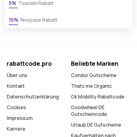
5%
Tourisim Rabatt
15%
Nivocase Rabatt
rabattcode.pro
Beliebte Marken
Über uns
Condor Gutscheine
Kontakt
Thats me Organic
Datenschutz­erklärung
Ok Mobility Rabattcode
Cookies
Goodwheel DE
Gutscheincode
Impressum
Urlaub DE Gutscheine
Karriere
Kaufverhalten nach