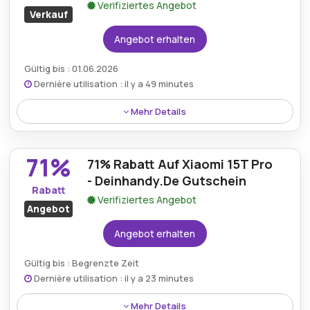
Verifiziertes Angebot
Verkauf
Angebot erhalten
Gültig bis : 01.06.2026
Dernière utilisation : il y a 49 minutes
Mehr Details
Mit dem DeinHandy-Rabatt werden bis zu 75%
Rabatt angeboten, sodass Kunden erhebliche
71%
71% Rabatt Auf Xiaomi 15T Pro
Einsparungen bei Smartphones, Datentarifen und
mobilem Zubehör genießen können.
- Deinhandy.De Gutschein
Rabatt
Verifiziertes Angebot
Angebot
Angebot erhalten
Gültig bis : Begrenzte Zeit
Dernière utilisation : il y a 23 minutes
Mehr Details