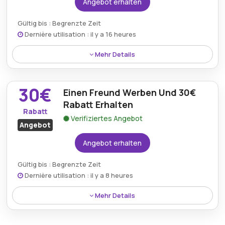
Angebot erhalten
Gültig bis : Begrenzte Zeit
Dernière utilisation : il y a 16 heures
Mehr Details
150€ Rabatt wird auf das Google Pixel 10 angeboten,
wodurch Käufer die Möglichkeit haben, das neueste
30€
Einen Freund Werben Und 30€
Gerät mit erheblichen finanziellen Vorteilen zu
erwerben.
Rabatt Erhalten
Rabatt
Verifiziertes Angebot
Angebot
Angebot erhalten
Gültig bis : Begrenzte Zeit
Dernière utilisation : il y a 8 heures
Mehr Details
Empfehlen Sie einen Freund und erhalten Sie 30€
Rabatt, sodass bestehende Kunden Einsparungen