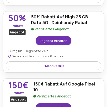
71% Rabatt gelten auf das Xiaomi 15T Pro mit dem
Deinhandy.de-Gutschein, wodurch Käufer ein
50%
50% Rabatt Auf High 25 GB
leistungsstarkes Smartphone zu einem stark
reduzierten Preis erhalten.
Data 5G | Deinhandy Rabatt
Rabatt
Verifiziertes Angebot
Angebot
Angebot erhalten
Gültig bis : Begrenzte Zeit
Dernière utilisation : il y a 6 heures
Mehr Details
50% Rabatt sind auf den High 25 GB Data 5G-Tarif
über den DeinHandy-Rabatt verfügbar, sodass
150€
150€ Rabatt Auf Google Pixel
Kunden schnelles und zuverlässiges mobiles Internet
zu niedrigeren Kosten erhalten.
10
Rabatt
Verifiziertes Angebot
Angebot