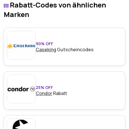
Rabatt-Codes von ähnlichen
teilen und zusätzliche Rabatte bei zukünftigen
Einkäufen genießen können.
Marken
90% OFF
Caseking
Gutscheincodes
25% OFF
Condor
Rabatt