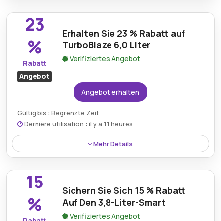
Sichern Sie sich 33 % Rabatt auf die 6,2-Liter-
Heißluftfritteuse bei Cosori.de, eine tolle Ergänzung
23
für gesünderes Kochen.
Erhalten Sie 23 % Rabatt auf
%
TurboBlaze 6,0 Liter
Verifiziertes Angebot
Rabatt
Angebot
Angebot erhalten
Gültig bis : Begrenzte Zeit
Dernière utilisation : il y a 11 heures
Mehr Details
Sparen Sie 23 % beim TurboBlaze 6,0-Liter, einem
leistungsstarken Gerät für schnelles und effizientes
15
Kochen.
Sichern Sie Sich 15 % Rabatt
%
Auf Den 3,8-Liter-Smart
Verifiziertes Angebot
Rabatt