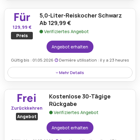
Kaufen Sie den Cosori 5,7L Schnellkochtopf für nur
109,99 €, eine zuverlässige Option für die einfache
Für
5,0-Liter-Reiskocher Schwarz
und schnelle Essenszubereitung.
Ab 129,99 €
129,99 €
Verifiziertes Angebot
Preis
Angebot erhalten
Gültig bis : 01.05.2026
Dernière utilisation : il y a 23 heures
Mehr Details
Holen Sie sich den 5,0-Liter-Reiskocher in Schwarz
ab 129,99 €, perfekt für die einfache Zubereitung
Frei
Kostenlose 30-Tägige
von Mahlzeiten.
Rückgabe
Zurückkehren
Verifiziertes Angebot
Angebot
Angebot erhalten