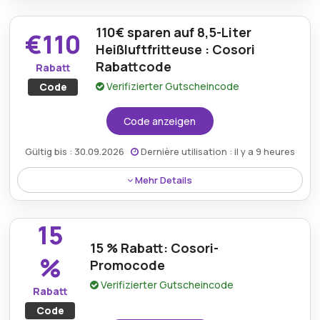
Produkte genießen und erhalten Zugang zu
110€ sparen auf 8,5-Liter
hochwertigen Auswahlmöglichkeiten zu günstigeren
€110
Preisen.
Heißluftfritteuse : Cosori
Rabattcode
Rabatt
Verifizierter Gutscheincode
Code
Code anzeigen
Gültig bis : 30.09.2026
Dernière utilisation : il y a 9 heures
Mehr Details
Sparen Sie 110€ auf die COSORI 2-Kammer 8,5-Liter
Heißluftfritteuse in Gold und verbinden Sie Eleganz
15
mit alltäglichem Komfort.
15 % Rabatt: Cosori-
%
Promocode
Verifizierter Gutscheincode
Rabatt
Code