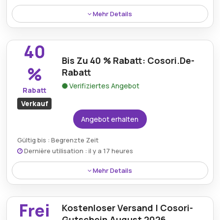
Mehr Details
Erhalten Sie 22 % Rabatt mit einem Cosori-
Gutscheincode und erhöhen Sie so Ihre Ersparnisse
40
bei hochwertigen Küchenutensilien.
Bis Zu 40 % Rabatt: Cosori.De-
%
Rabatt
Verifiziertes Angebot
Rabatt
Verkauf
Angebot erhalten
Gültig bis : Begrenzte Zeit
Dernière utilisation : il y a 17 heures
Mehr Details
Genießen Sie bis zu 40 % Rabatt bei Cosori.de und
bieten Sie große Rabatte auf eine große Auswahl an
Frei
Kostenloser Versand | Cosori-
Kochgeräten und -werkzeugen.
Gutschein August 2026