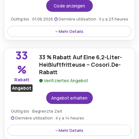
Code anzeigen
Gültig bis : 01.06.2026
Dernière utilisation : il y a 23 heures
Mehr Details
Erhalten Sie 15 % Rabatt mit einem Cosori-
Gutscheincode, ideal für alle, die ihre Küche
33
aufrüsten möchten, ohne ihr Budget zu sprengen.
33 % Rabatt Auf Eine 6,2-Liter-
Heißluftfritteuse – Cosori.De-
%
Rabatt
Rabatt
Verifiziertes Angebot
Angebot
Angebot erhalten
Gültig bis : Begrenzte Zeit
Dernière utilisation : il y a 14 heures
Mehr Details