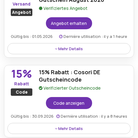
Versand
Verifiziertes Angebot
Angebot
Angebot erhalten
Gültig bis : 01.05.2026
Dernière utilisation : il y a 1 heure
Mehr Details
Profitieren Sie vom kostenlosen Versand mit einem
Cosori-Gutschein und sorgen Sie so für einen
15%
15% Rabatt : Cosori DE
kostengünstigen Einkauf von Küchenprodukten.
Gutscheincode
Rabatt
Verifizierter Gutscheincode
Code
Code anzeigen
Gültig bis : 30.09.2026
Dernière utilisation : il y a 8 heures
Mehr Details
Jetzt können Sie 15% Rabatt auf alle verfügbaren