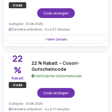
Code
Code anzeigen
Gültig bis : 01.06.2026
Dernière utilisation : il y a 57 minutes
Mehr Details
Sparen Sie 20 % mit einem Cosori-Gutscheincode,
der sich perfekt eignet, um hochwertige
22
Küchengeräte zu einem tollen Preis anzubieten.
22 % Rabatt – Cosori-
%
Gutscheincode
Verifizierter Gutscheincode
Rabatt
Code
Code anzeigen
Gültig bis : 01.06.2026
Dernière utilisation : il y a 17 minutes