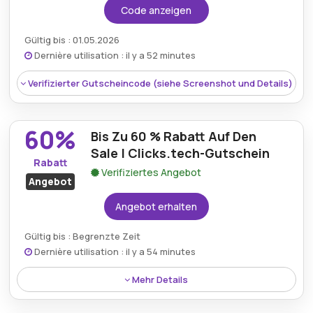
Code anzeigen
Gültig bis : 01.05.2026
Dernière utilisation : il y a 52 minutes
Verifizierter Gutscheincode (siehe Screenshot und Details)
60%
Bis Zu 60 % Rabatt Auf Den
Sale | Clicks.tech-Gutschein
Rabatt
Verifiziertes Angebot
Angebot
Angebot erhalten
Gültig bis : Begrenzte Zeit
Dernière utilisation : il y a 54 minutes
Rabatt:
17% rabatt auf der ganzen website
Mehr Details
Mindestkaufbetrag:
Kein Minimum erforderlich
Rabatt:
Bis zu 60 % rabatt auf den sale