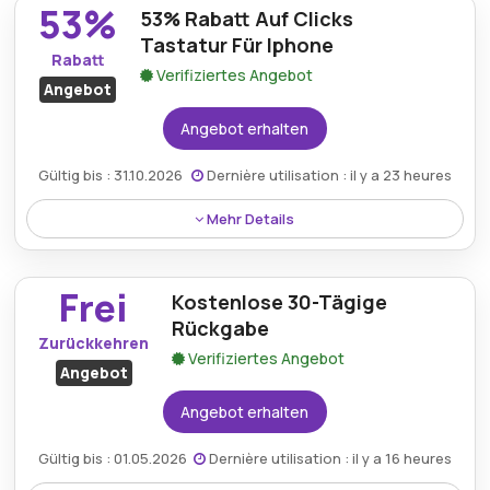
Geschäftsbedingungen finden Sie auf der
53%
53% Rabatt Auf Clicks
Website des Händlers.
Mindestkaufbetrag:
Kein Minimum erforderlich
Tastatur Für Iphone
Rabatt
Berechtigung:
Für alle Kunden
Verifiziertes Angebot
Angebot
Art des Angebots:
Zeitlich begrenztes Angebot
Angebot erhalten
Kumulierbar:
Nicht mit anderen Aktionen
Gültig bis : 31.10.2026
Dernière utilisation : il y a 23 heures
kombinierbar
Mehr Details
Bedingungen:
Die Allgemeinen
Erhalten Sie 53% Rabatt auf die Clicks Tastatur für
Geschäftsbedingungen finden Sie auf der
iPhone, die elegantes Design, Funktionalität und
Website des Händlers.
Frei
Kostenlose 30-Tägige
große Ersparnisse in einem Angebot vereint.
Rückgabe
Zurückkehren
Verifiziertes Angebot
Angebot
Angebot erhalten
Gültig bis : 01.05.2026
Dernière utilisation : il y a 16 heures