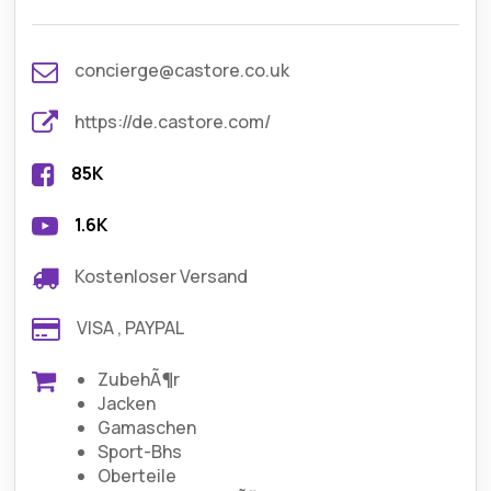
concierge@castore.co.uk
https://de.castore.com/
85K
1.6K
Kostenloser Versand
VISA , PAYPAL
ZubehÃ¶r
Jacken
Gamaschen
Sport-Bhs
Oberteile