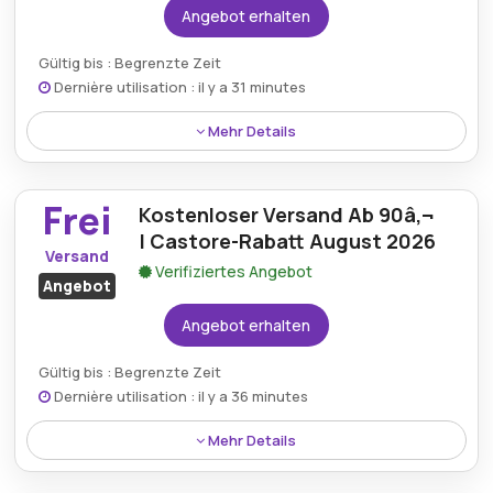
Angebot erhalten
Gültig bis : Begrenzte Zeit
Dernière utilisation : il y a 31 minutes
Mehr Details
AusgewÃ¤hlte Sale-Artikel sind im Rahmen der
laufenden De.castore.com-Gutscheinaktion mit bis
Frei
Kostenloser Versand Ab 90â‚¬
zu 80% Rabatt erhÃ¤ltlich.
| Castore-Rabatt August 2026
Versand
Verifiziertes Angebot
Angebot
Angebot erhalten
Gültig bis : Begrenzte Zeit
Dernière utilisation : il y a 36 minutes
Mehr Details
Bei EinkÃ¤ufen Ã¼ber 90â‚¬ ist der Versand bei