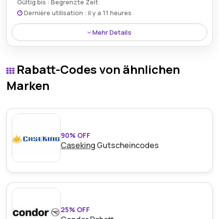
Gültig bis : Begrenzte Zeit
Dernière utilisation : il y a 11 heures
Mehr Details
Das Dinamo Zagreb Augustor-Trikot ist derzeit im
Rahmen der Castore-Aktion mit 71% Rabatt
Rabatt-Codes von ähnlichen
erhÃ¤ltlich.
Marken
90% OFF
Caseking
Gutscheincodes
25% OFF