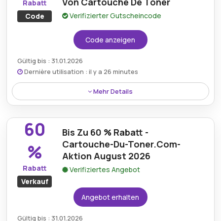
Von Cartouche De Toner
Rabatt
Verifizierter Gutscheincode
Code
Code anzeigen
Gültig bis : 31.01.2026
Dernière utilisation : il y a 26 minutes
Mehr Details
Sichern Sie sich mit dem aktuellen Cartouche De
Toner-Rabattcode 5 € Rabatt auf alle Produkte der
60
gesamten Website und kaufen Sie so noch einfacher
Bis Zu 60 % Rabatt -
hochwertige Druckerpatronen zu reduzierten
Cartouche-Du-Toner.Com-
%
Preisen.
Aktion August 2026
Rabatt
Verifiziertes Angebot
Verkauf
Angebot erhalten
Gültig bis : 31.01.2026