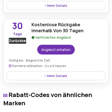
Mehr Details
Holen Sie sich eine langlebige und leistungsstarke HP
Standardkartusche in Schwarz für nur 19,20 €. Sie
30
Kostenlose Rückgabe
liefert hervorragende Druckqualität zu einem
Bruchteil des Preises von Markenprodukten.
Innerhalb Von 30 Tagen
Tage
Verifiziertes Angebot
Zurückkehren
Angebot erhalten
Gültig bis : Begrenzte Zeit
Dernière utilisation : il y a 6 heures
Mehr Details
Profitieren Sie von unserem unkomplizierten 30-
tägigen Rückgaberecht. So können Sie risikofrei
Rabatt-Codes von ähnlichen
einkaufen und Ihre Kundenzufriedenheit bei allen
Toner- und Kartuschenbestellungen sicherstellen.
Marken