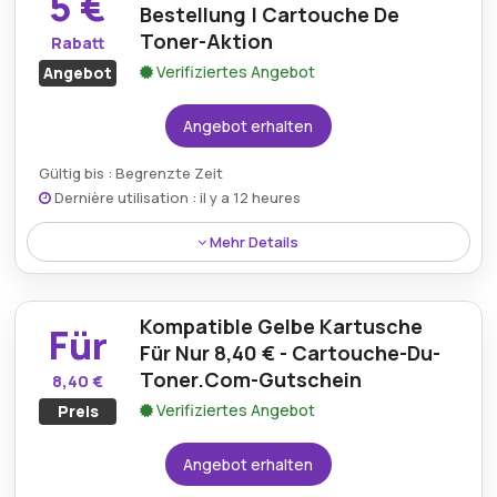
5 €
zusätzliche Versandkosten.
Bestellung | Cartouche De
Toner-Aktion
Rabatt
Verifiziertes Angebot
Angebot
Angebot erhalten
Gültig bis : Begrenzte Zeit
Dernière utilisation : il y a 12 heures
Mehr Details
Mit einer Cartouche De Toner-Aktion erhalten Sie
sofort 5 € Rabatt auf Ihren ersten Einkauf und
Kompatible Gelbe Kartusche
können sich so günstiger mit Druckerzubehör
Für
eindecken.
Für Nur 8,40 € - Cartouche-Du-
Toner.Com-Gutschein
8,40 €
Verifiziertes Angebot
Preis
Angebot erhalten