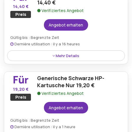
ohne zu viel auszugeben.
14,40 €
14,40 €
Verifiziertes Angebot
Preis
Angebot erhalten
Gültig bis : Begrenzte Zeit
Dernière utilisation : il y a 16 heures
Mehr Details
Wählen Sie aus einer großen Auswahl von 56
Standardkartuschen ab 14,40 € – eine
Für
Generische Schwarze HP-
budgetfreundliche Option für verschiedene
Druckermodelle.
Kartusche Nur 19,20 €
19,20 €
Verifiziertes Angebot
Preis
Angebot erhalten
Gültig bis : Begrenzte Zeit
Dernière utilisation : il y a 1 heure