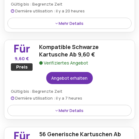
Gültig bis : Begrenzte Zeit
Dernière utilisation : il y a 20 heures
Mehr Details
Mit einem Cartouche-du-toner.com-Gutschein
erhalten Sie eine hochwertige kompatible gelbe
Für
Kompatible Schwarze
Patrone für nur 8,40 € – eine kostengünstige Lösung
für brillante und professionelle Druckergebnisse.
Kartusche Ab 9,60 €
9,60 €
Verifiziertes Angebot
Preis
Angebot erhalten
Gültig bis : Begrenzte Zeit
Dernière utilisation : il y a 7 heures
Mehr Details
Erwerben Sie eine hochwertige kompatible schwarze
Patrone bereits ab 9,60 € und sichern Sie sich
Für
56 Generische Kartuschen Ab
kostengünstige und zuverlässige Druckleistung,