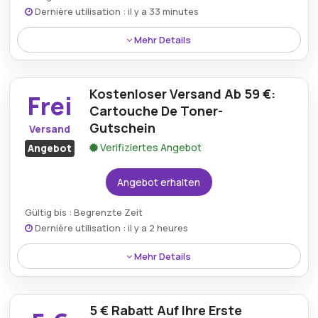
Dernière utilisation : il y a 33 minutes
Mehr Details
Sparen Sie bis zu 60 % auf ausgewählte Toner- und
Tintenpatronen mit einem Aktionsangebot auf
Kostenloser Versand Ab 59 €:
Cartouche-du-toner.com und sichern Sie sich
Frei
hochwertige Drucklösungen zu unschlagbaren
Cartouche De Toner-
Preisen.
Gutschein
Versand
Verifiziertes Angebot
Angebot
Angebot erhalten
Gültig bis : Begrenzte Zeit
Dernière utilisation : il y a 2 heures
Mehr Details
Profitieren Sie mit einem Cartouche De Toner-
Gutschein von kostenlosem Versand ab 59 € und
5 € Rabatt Auf Ihre Erste
erhalten Sie wichtiges Druckerzubehör ohne