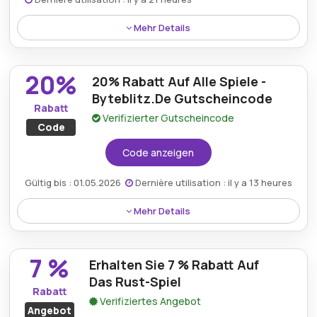
Mehr Details
Erhalten Sie 22 % Rabatt auf Minecraft durch die
Byteblitz DE-Aktion, wodurch das Erkunden und
20%
20% Rabatt Auf Alle Spiele -
Erstellen in diesem legendären Sandbox-Spiel
erschwinglicher wird.
Byteblitz.De Gutscheincode
Rabatt
Verifizierter Gutscheincode
Code
Code anzeigen
Gültig bis : 01.05.2026
Dernière utilisation : il y a 13 heures
Mehr Details
Spieler können mit einem Byteblitz.de-
Gutscheincode 20% Rabatt auf alle Spiele erhalten,
7 %
Erhalten Sie 7 % Rabatt Auf
wodurch Unterhaltungskäufe deutlich günstiger und
angenehmer werden.
Das Rust-Spiel
Rabatt
Verifiziertes Angebot
Angebot