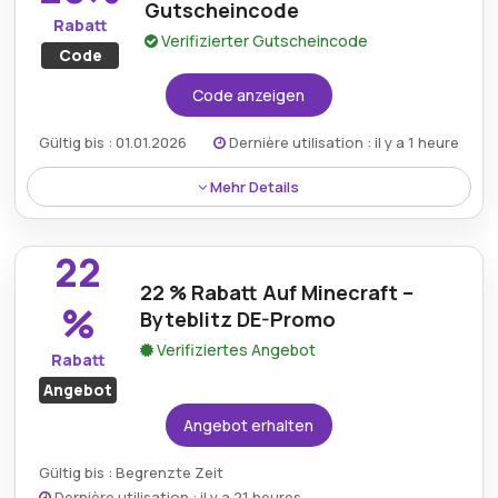
Abenteuern zu einem günstigeren Preis.
Gutscheincode
Rabatt
Verifizierter Gutscheincode
Code
Code anzeigen
Gültig bis : 01.01.2026
Dernière utilisation : il y a 1 heure
Mehr Details
Erhalten Sie mit dem ByteblitzDE-Gutscheincode
sofort 20% Rabatt auf ausgewählte Einkäufe und
22
sparen Sie so bei hochwertigen Spielerlebnissen.
22 % Rabatt Auf Minecraft –
%
Byteblitz DE-Promo
Verifiziertes Angebot
Rabatt
Angebot
Angebot erhalten
Gültig bis : Begrenzte Zeit
Dernière utilisation : il y a 21 heures