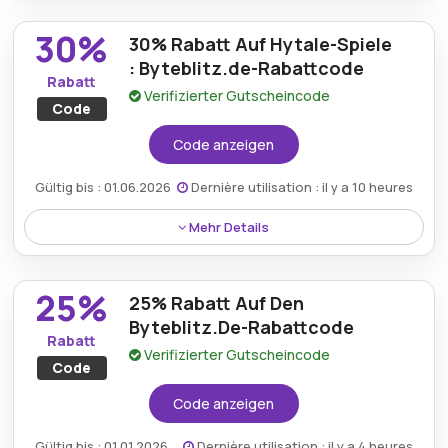
in den Bedingungen auf der Website des Händlers.
und digitalen Inhalten, indem Sie die Byteblitz DE-
30%
30% Rabatt Auf Hytale-Spiele
Promo nutzen, die spannende Angebote für Must-
Play-Titel bietet.
: Byteblitz.de-Rabattcode
Rabatt
Verifizierter Gutscheincode
Code
Code anzeigen
Gültig bis : 01.06.2026
Dernière utilisation : il y a 10 heures
Mehr Details
Rabatt:
Byteblitz.de bietet 30% ersparnis beim
25%
kauf von hytale-spielen.
25% Rabatt Auf Den
Byteblitz.De-Rabattcode
Mindestkaufbetrag:
Kein Minimum erforderlich
Rabatt
Verifizierter Gutscheincode
Code
Berechtigung:
Für alle Kunden
Code anzeigen
Art des Angebots:
Zeitlich begrenztes Angebot
Gültig bis : 01.01.2026
Dernière utilisation : il y a 4 heures