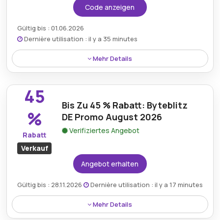
Code anzeigen
Gültig bis : 01.06.2026
Dernière utilisation : il y a 35 minutes
Mehr Details
Rabatt:
Erhalten sie 40% ermäßigung auf artikel
45
im zusammenhang mit windrose mit dem
verfügbaren rabattcode.
Bis Zu 45 % Rabatt: Byteblitz
%
DE Promo August 2026
Mindestkaufbetrag:
Kein Minimum erforderlich
Verifiziertes Angebot
Rabatt
Berechtigung:
Für alle Kunden
Verkauf
Art des Angebots:
Zeitlich begrenztes Angebot
Angebot erhalten
Kumulierbar:
Nicht mit anderen Aktionen
Gültig bis : 28.11.2026
Dernière utilisation : il y a 17 minutes
kombinierbar
Mehr Details
Bedingungen:
Weitere Informationen finden Sie
Sparen Sie bis zu 45 % bei beliebten Videospielen