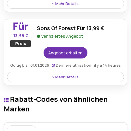
Mehr Details
Holen Sie sich den Euro Truck Simulator 2 für nur 6,99
€ und erleben Sie realistische Langstreckenfahrten
Für
durch detaillierte europäische Landschaften.
Sons Of Forest Für 13,99 €
13,99 €
Verifiziertes Angebot
Preis
Angebot erhalten
Gültig bis : 01.01.2026
Dernière utilisation : il y a 14 heures
Mehr Details
Sons of the Forest ist jetzt für 13,99 € erhältlich und
bietet ein intensives Survival-Horror-Erlebnis zu
Rabatt-Codes von ähnlichen
einem wettbewerbsfähigen Preis.
Marken