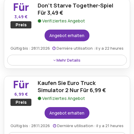
Für
Don't Starve Together-Spiel
Bauspaß zu einem unschlagbaren Preis.
Für 3,49 €
3,49 €
Verifiziertes Angebot
Preis
Angebot erhalten
Gültig bis : 28.11.2026
Dernière utilisation : il y a 22 heures
Mehr Details
Don’t Starve Together ist für nur 3,49 € erhältlich und
bietet ein spannendes Multiplayer-
Für
Kaufen Sie Euro Truck
Überlebensabenteuer zu einem fantastischen
Rabatt.
Simulator 2 Nur Für 6,99 €
6,99 €
Verifiziertes Angebot
Preis
Angebot erhalten
Gültig bis : 28.11.2026
Dernière utilisation : il y a 21 heures