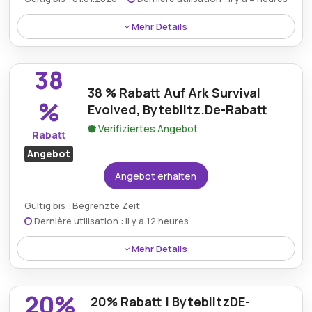
Kumulierbar:
Nicht mit anderen Aktionen
kombinierbar
Mehr Details
Sichern Sie sich mit dem neuesten Byteblitz.de-
Bedingungen:
Weitere Informationen finden Sie
Rabattcode 25% Rabatt auf eine große Auswahl an
in den Bedingungen auf der Website des Händlers.
38
Spielen und genießen Sie so noch einfacher Top-
38 % Rabatt Auf Ark Survival
Titel zu reduzierten Preisen.
%
Evolved, Byteblitz.De-Rabatt
Verifiziertes Angebot
Rabatt
Angebot
Angebot erhalten
Gültig bis : Begrenzte Zeit
Dernière utilisation : il y a 12 heures
Mehr Details
Genießen Sie mit dem Byteblitz.de-Rabatt 38 %
Rabatt auf Ark: Survival Evolved und erhalten Sie so
20%
20% Rabatt | ByteblitzDE-
Zugang zu spannenden Open-World-Dinosaurier-