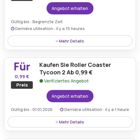
Angebot erhalten
Gültig bis : Begrenzte Zeit
Dernière utilisation : il y a 15 heures
Mehr Details
Sichern Sie sich 7 % Rabatt auf Rust und bieten Sie
ein aufregendes Überlebenserlebnis mit
Für
Kaufen Sie Roller Coaster
wettbewerbsfähigem Multiplayer-Gameplay zu
einem budgetfreundlichen Preis.
Tycoon 2 Ab 0,99 €
0,99 €
Verifiziertes Angebot
Preis
Angebot erhalten
Gültig bis : 01.01.2026
Dernière utilisation : il y a 1 heure
Mehr Details
Kaufen Sie Roller Coaster Tycoon 2 schon ab 0,99 €
und erhalten Sie klassischen Vergnügungspark-