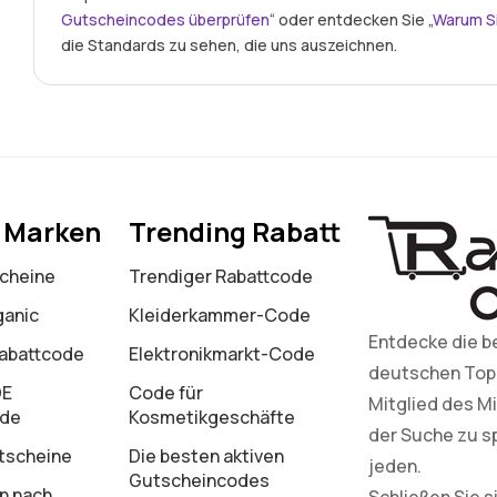
Gutscheincodes überprüfen
“ oder entdecken Sie „
Warum S
die Standards zu sehen, die uns auszeichnen.
e Marken
Trending Rabatt
cheine
Trendiger Rabattcode
ganic
Kleiderkammer-Code
Entdecke die b
Rabattcode
Elektronikmarkt-Code
deutschen Top-M
DE
Code für
Mitglied des Mi
ode
Kosmetikgeschäfte
der Suche zu s
tscheine
Die besten aktiven
jeden.
Gutscheincodes
n nach