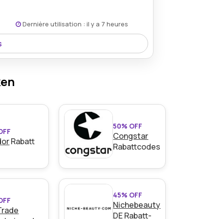
Dernière utilisation : il y a 7 heures
ar
s
ite du marchand.
ung.
ken
50% OFF
OFF
Congstar
dor
Rabatt
ar
Rabattcodes
ite du marchand.
45% OFF
OFF
Nichebeauty
Trade
DE
Rabatt-