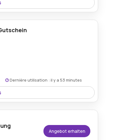
s
 Gutschein
ar
ite du marchand.
Dernière utilisation : il y a 53 minutes
s
lung
Angebot erhalten