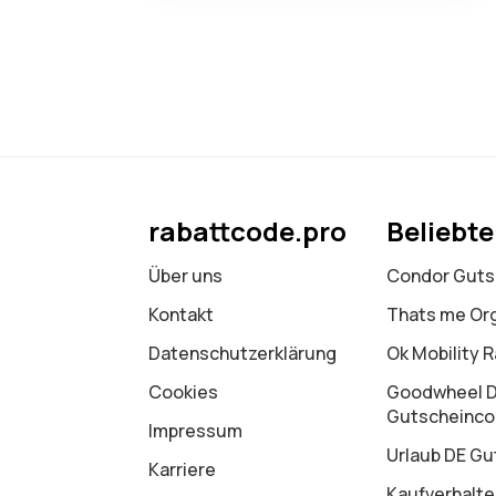
rabattcode.pro
Beliebt
Über uns
Condor Guts
Kontakt
Thats me Or
Datenschutz­erklärung
Ok Mobility 
Cookies
Goodwheel 
Gutscheinc
Impressum
Urlaub DE Gu
Karriere
Kaufverhalte