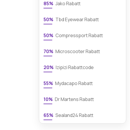
85%
Jako Rabatt
50%
Tbd Eyewear Rabatt
50%
Compressport Rabatt
70%
Microscooter Rabatt
20%
Izipizi Rabattcode
55%
Mydacapo Rabatt
10%
Dr Martens Rabatt
65%
Sealand24 Rabatt