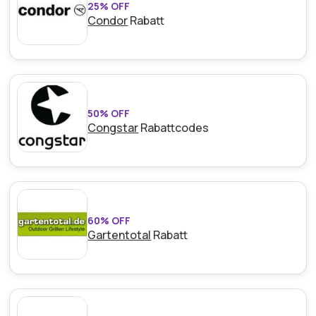
25% OFF
Mindestkaufbetrag:
Kein Mindestwert
Condor
Rabatt
erforderlich
Berechtigung:
Für alle Kunden
Art des Angebots:
Zeitlich begrenztes Angebot
50% OFF
Kumulierbar:
Nicht mit anderen Aktionen
Congstar
Rabattcodes
kombinierbar.
Bedingungen:
Weitere Informationen finden Sie
in den Bedingungen auf der Website des Händlers.
60% OFF
Gartentotal
Rabatt