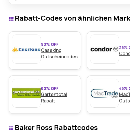
Aufkleberrollen sind mit einem Rabatt von 47 % erhältlic
farbenfroher und lustiger Aufkleber kaufen können, um 
Rabatt-Codes von ähnlichen Mar
aufzuwerten, ohne zusätzliches Geld auszugeben.
90% OFF
25% 
Caseking
Con
Gutscheincodes
60% OFF
45% 
Gartentotal
Mac
Rabatt
Guts
Baker Ross Rabattcodes