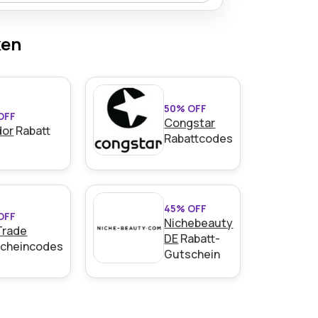
h, sodass Bastelbegeisterte eine Vielzahl
ihre Scrapbooking- oder DIY-Projekte
ken
50% OFF
OFF
Congstar
dor
Rabatt
Rabattcodes
45% OFF
OFF
Nichebeauty
Trade
DE
Rabatt-
cheincodes
Gutschein