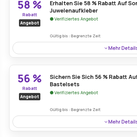
58 %
Erhalten Sie 58 % Rabatt Auf S
Juwelenaufkleber
Rabatt
Verifiziertes Angebot
Angebot
Gültig bis : Begrenzte Zeit
Mehr Detail
Auf Sonnenblumen-Juwelenaufkleber wird ein Rabatt von
Gelegenheit für Bastler, ihre Projekte mit wunderschönen
bereichern und gleichzeitig erhebliche Ersparnisse bei 
56 %
Sichern Sie Sich 56 % Rabatt Au
Bastelsets
Rabatt
Verifiziertes Angebot
Angebot
Gültig bis : Begrenzte Zeit
Mehr Detail
Käufer können sich einen Rabatt von 56 % auf Garn-Baste