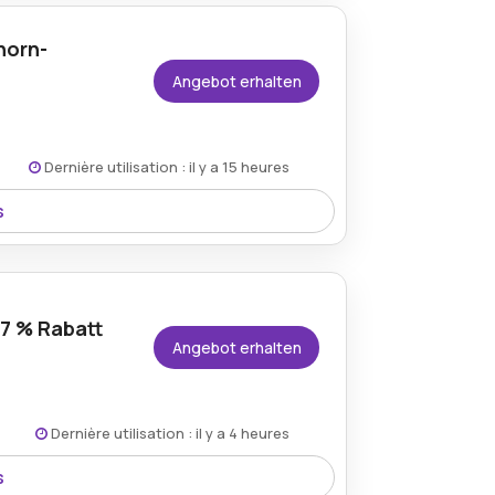
n einzudecken und zu einem Bruchteil
 in Angriff zu nehmen.
horn-
Angebot erhalten
Dernière utilisation : il y a 15 heures
s
s ist der ideale Zeitpunkt, um kreative
s zu einem außergewöhnlichen Preis zum
47 % Rabatt
Angebot erhalten
Dernière utilisation : il y a 4 heures
s