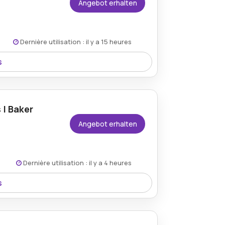
Angebot erhalten
ar
ite du marchand.
Dernière utilisation : il y a 15 heures
s
on 75 % auf Nähsets. Dies ist der
lbedarf für alle Arten kreativer
 | Baker
Angebot erhalten
Dernière utilisation : il y a 4 heures
s
en Rabatt von 60 % auf Nähsets für Kissen.
e Nähtechniken auszuprobieren und