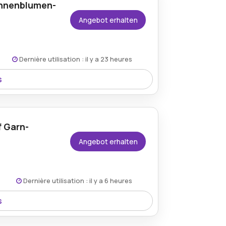
onnenblumen-
Angebot erhalten
Dernière utilisation : il y a 23 heures
s
 58 % gewährt. Dies ist eine großartige
, von der Natur inspirierten Designs zu
diesem farbenfrohen Produkt zu erzielen.
f Garn-
Angebot erhalten
Dernière utilisation : il y a 6 heures
s
lsets sichern. Dies bietet die perfekte