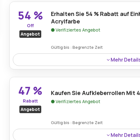
Gelegenheit, sich mit farbenfrohem, hochwertigem Gar
des Preises eine Vielzahl von Strick- und Häkelprojekten
54 %
Erhalten Sie 54 % Rabatt auf Ein
Acrylfarbe
Off
Verifiziertes Angebot
Angebot
Gültig bis : Begrenzte Zeit
Mehr Detail
Es gibt einen Rabatt von 54 % auf Einhorn-Acrylfarbe. Die
Malprojekte zu erkunden und lebendige Einhorn-Design
Leben zu erwecken.
47 %
Kaufen Sie Aufkleberrollen Mit 
Rabatt
Verifiziertes Angebot
Angebot
Gültig bis : Begrenzte Zeit
Mehr Detail